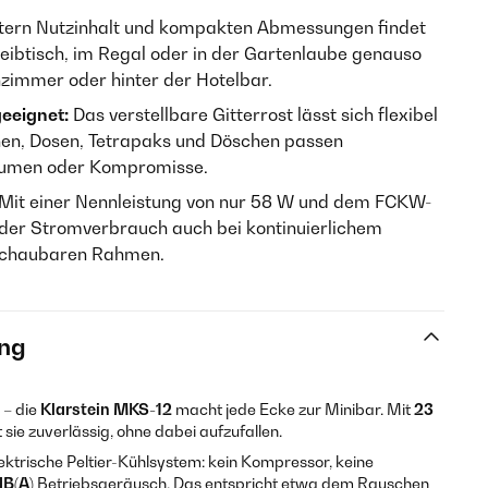
itern Nutzinhalt und kompakten Abmessungen findet
ibtisch, im Regal oder in der Gartenlaube genauso
nzimmer oder hinter der Hotelbar.
eeignet:
Das verstellbare Gitterrost lässt sich flexibel
en, Dosen, Tetrapaks und Döschen passen
äumen oder Kompromisse.
Mit einer Nennleistung von nur 58 W und dem FCKW-
h der Stromverbrauch auch bei kontinuierlichem
rschaubaren Rahmen.
ng
 – die
Klarstein MKS-12
macht jede Ecke zur Minibar. Mit
23
ie zuverlässig, ohne dabei aufzufallen.
ektrische Peltier-Kühlsystem: kein Kompressor, keine
dB(A)
Betriebsgeräusch. Das entspricht etwa dem Rauschen