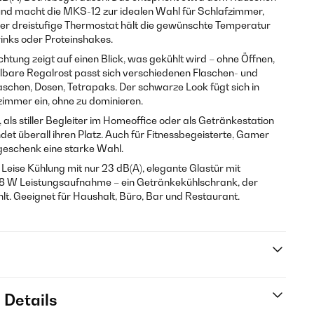
 und macht die MKS-12 zur idealen Wahl für Schlafzimmer,
er dreistufige Thermostat hält die gewünschte Temperatur
drinks oder Proteinshakes.
htung zeigt auf einen Blick, was gekühlt wird – ohne Öffnen,
ellbare Regalrost passt sich verschiedenen Flaschen- und
chen, Dosen, Tetrapaks. Der schwarze Look fügt sich in
immer ein, ohne zu dominieren.
ls stiller Begleiter im Homeoffice oder als Getränkestation
et überall ihren Platz. Auch für Fitnessbegeisterte, Gamer
geschenk eine starke Wahl.
Leise Kühlung mit nur 23 dB(A), elegante Glastür mit
, 58 W Leistungsaufnahme – ein Getränkekühlschrank, der
hlt. Geeignet für Haushalt, Büro, Bar und Restaurant.
 Details