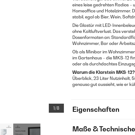
eines leise gedrehten Radios –
Homeoffice und Hotelzimmer. D
stabil, egal ob Bier, Wein, Soft
Die Glastür mit LED-Innenbeleuc
ohne Kaltluftverlust. Das verst
Dosenformaten an: Standardflas
Wohnzimmer, Bar oder Arbeitsz
Ob als Minibar im Wohnzimmer, a
im Gartenhaus – die MKS-12 find
oder als durchdachtes Einzugs
Warum die Klarstein MKS-12?
Überblick, 23 Liter Nutzinhalt
genauso gut aussieht, wie er kü
1/8
Eigenschaften
Maße & Technische