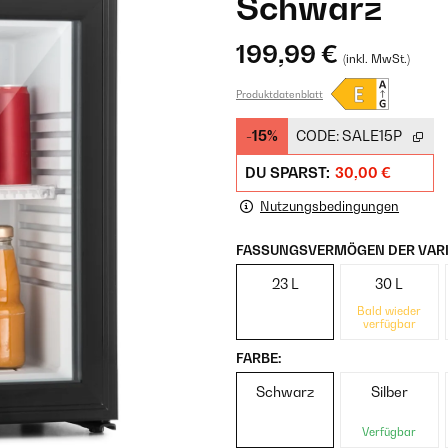
Schwarz
199,99 €
(inkl. MwSt.)
Produktdatenblatt
-15%
CODE:
SALE15P
DU SPARST:
30,00 €
Nutzungsbedingungen
FASSUNGSVERMÖGEN DER VARI
23 L
30 L
Bald wieder
verfügbar
FARBE:
Schwarz
Silber
Verfügbar