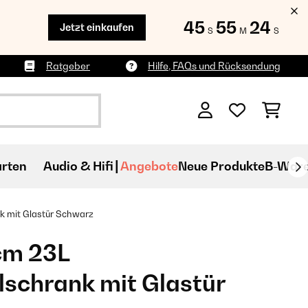
45
55
22
Jetzt einkaufen
S
M
S
Ratgeber
Hilfe, FAQs und Rücksendung
rten
Audio & Hifi
Angebote
Neue Produkte
B-War
 mit Glastür​ Schwarz
cm 23L
schrank mit Glastür​