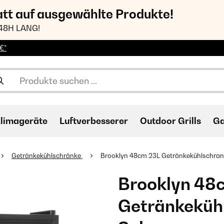
att auf ausgewählte Produkte!
48H LANG!
€*
limageräte
Luftverbesserer
Outdoor Grills
Ga
Getränkekühlschränke
Brooklyn 48cm 23L Getränkekühlschrank
Brooklyn 48
Getränkekühl