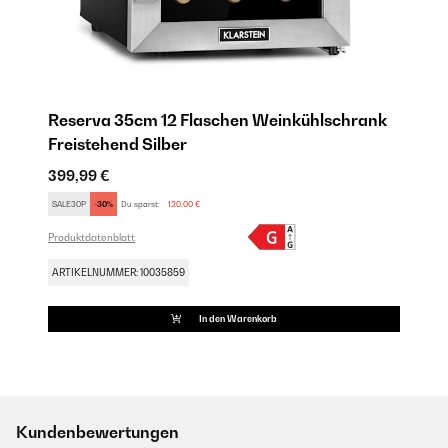
Reserva 35cm 12 Flaschen Weinkühlschrank
Freistehend​ Silber
399,99 €
SALE30P
-30%
Du sparst:
120,00 €
Produktdatenblatt
ARTIKELNUMMER: 10035859
In den Warenkorb
Kundenbewertungen