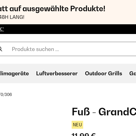
att auf ausgewählte Produkte!
48H LANG!
€*
limageräte
Luftverbesserer
Outdoor Grills
Ga
70/306
Fuß - Grand
NEU