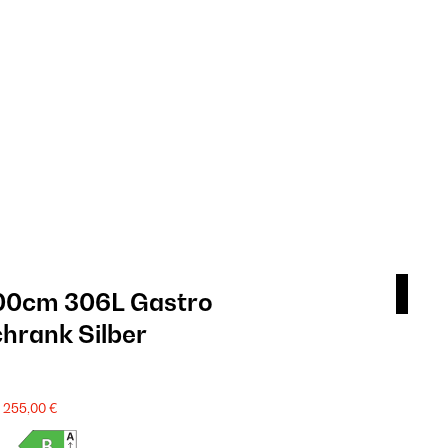
00cm 306L Gastro
Gr
rank​ Silber
Get
789
SALE
255,00 €
Produkt