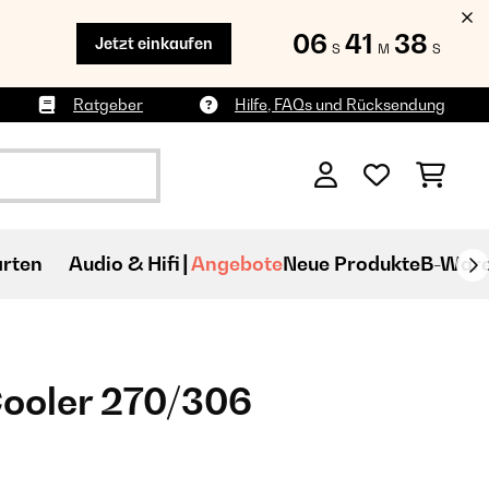
06
41
37
Jetzt einkaufen
S
M
S
Ratgeber
Hilfe, FAQs und Rücksendung
rten
Audio & Hifi
Angebote
Neue Produkte
B-War
Cooler 270/306