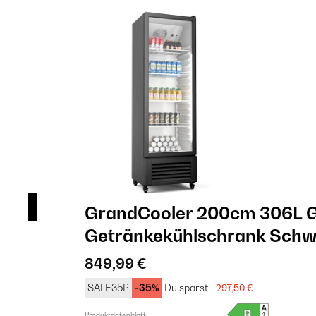
GrandCooler 200cm 306L 
Getränkekühlschrank​ Sch
849,99 €
SALE35P
-35%
Du sparst:
297,50 €
Produktdatenblatt