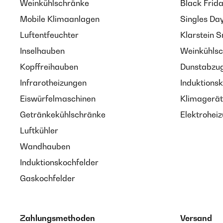
Weinkühlschränke
Black Frid
Mobile Klimaanlagen
Singles Da
Luftentfeuchter
Klarstein 
Inselhauben
Weinkühlsc
Kopffreihauben
Dunstabzug
Infrarotheizungen
Induktionsk
Eiswürfelmaschinen
Klimagerät
Getränkekühlschränke
Elektroheiz
Luftkühler
Wandhauben
Induktionskochfelder
Gaskochfelder
Zahlungsmethoden
Versand