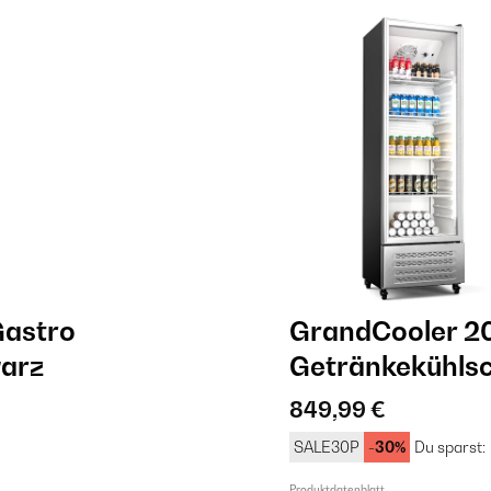
Gastro
GrandCooler 2
warz
Getränkekühlsch
849,99 €
SALE30P
-30%
Du sparst:
Produktdatenblatt