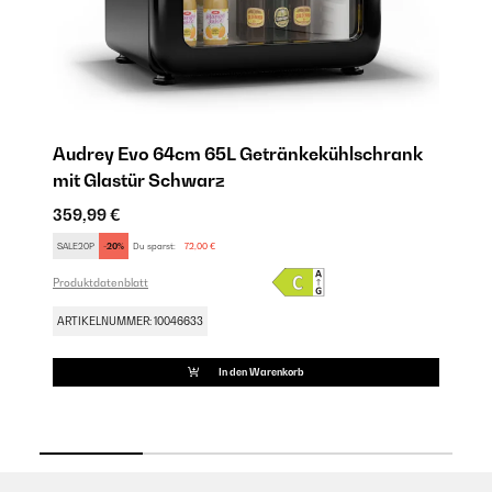
Audrey Evo 64cm 65L Getränkekühlschrank
A
mit Glastür​ Schwarz
mi
359,99 €
35
SALE20P
-20%
Du sparst:
72,00 €
SA
Produktdatenblatt
Pro
ARTIKELNUMMER: 10046633
AR
In den Warenkorb