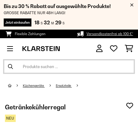
Bis zu 30 % Rabatt auf ausgewählte Produkte!
GROSSE RABATTE NUR 48H LANG!
18
32
29
Jetzt einkaufen
S
M
S
Flexible Zahlungen
Versandkostenfrei ab 100 €*
Küchengeräte
Ersatzteile
Getränkekühlerregal
NEU