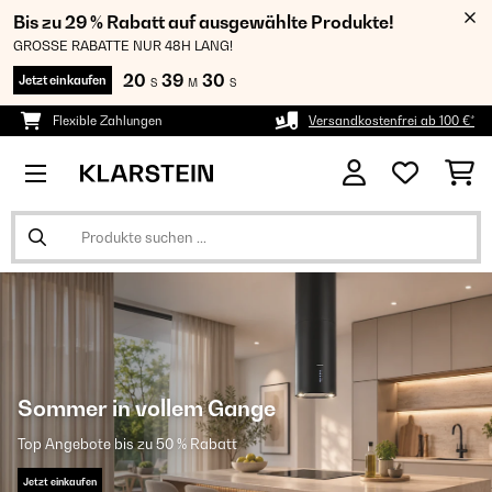
Bis zu 29 % Rabatt auf ausgewählte Produkte!
GROSSE RABATTE NUR 48H LANG!
20
39
29
Jetzt einkaufen
S
M
S
Flexible Zahlungen
Versandkostenfrei ab 100 €*
Sommer in vollem Gange
Top Angebote bis zu 50 % Rabatt
Jetzt einkaufen