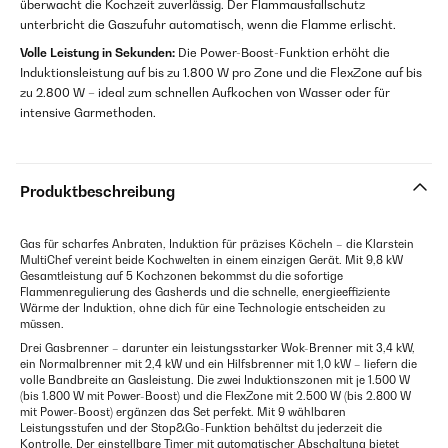
überwacht die Kochzeit zuverlässig. Der Flammausfallschutz
unterbricht die Gaszufuhr automatisch, wenn die Flamme erlischt.
Volle Leistung in Sekunden:
Die Power-Boost-Funktion erhöht die
Induktionsleistung auf bis zu 1.800 W pro Zone und die FlexZone auf bis
zu 2.800 W – ideal zum schnellen Aufkochen von Wasser oder für
intensive Garmethoden.
Produktbeschreibung
Gas für scharfes Anbraten, Induktion für präzises Köcheln – die Klarstein
MultiChef vereint beide Kochwelten in einem einzigen Gerät. Mit 9,8 kW
Gesamtleistung auf 5 Kochzonen bekommst du die sofortige
Flammenregulierung des Gasherds und die schnelle, energieeffiziente
Wärme der Induktion, ohne dich für eine Technologie entscheiden zu
müssen.
Drei Gasbrenner – darunter ein leistungsstarker Wok-Brenner mit 3,4 kW,
ein Normalbrenner mit 2,4 kW und ein Hilfsbrenner mit 1,0 kW – liefern die
volle Bandbreite an Gasleistung. Die zwei Induktionszonen mit je 1.500 W
(bis 1.800 W mit Power-Boost) und die FlexZone mit 2.500 W (bis 2.800 W
mit Power-Boost) ergänzen das Set perfekt. Mit 9 wählbaren
Leistungsstufen und der Stop&Go-Funktion behältst du jederzeit die
Kontrolle. Der einstellbare Timer mit automatischer Abschaltung bietet