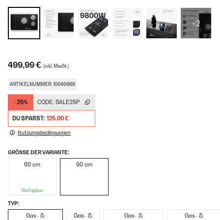
+2
499,99 €
(inkl. MwSt.)
ARTIKELNUMMER: 10045669
-25%
CODE:
SALE25P
DU SPARST:
125,00 €
Nutzungsbedingungen
GRÖSSE DER VARIANTE:
60 cm
90 cm
Verfügbar
TYP:
Gas- &
Gas- &
Gas- &
Gas- &