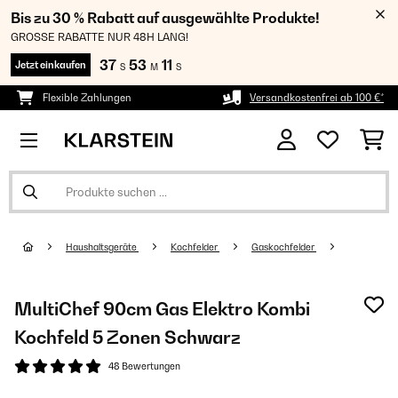
Bis zu 30 % Rabatt auf ausgewählte Produkte!
GROSSE RABATTE NUR 48H LANG!
37
53
11
Jetzt einkaufen
S
M
S
Flexible Zahlungen
Versandkostenfrei ab 100 €*
Haushaltsgeräte
Kochfelder
Gaskochfelder
MultiChef 90cm Gas Elektro Kombi
Kochfeld​ 5 Zonen Schwarz
48 Bewertungen