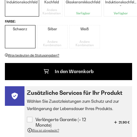
Induktionskochfeld
Kochfeld
Glaskeramikkochfeld
Induktionskochfeld
mit Gitter
Andere
Kombination
Verfügbar
Verfügbar
FARBE:
Schwarz
Silber
Weiß
Andere
Andere
Kombination
Kombination
Was bedeuten die Statusangaben?
In den Warenkorb
Zusätzliche Services für Ihr Produkt
Wählen Sie Zusatzleistungen zum Schutz und zur
Verlängerung der Lebensdauer Ihres Produkts.
Verlängerte Garantie (+ 12
21,90 €
Monate)
Was ist abgedeckt?