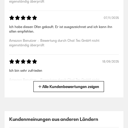
eigenständig überprüft
07/11/2025
Ich habe diesen Ofen gekauft. Er ist ausgezeichnet und ich kann ihn
allen empfehlen.
Amazon Benutzer – Bewertung durch Chal-Tec GmbH nicht
eigenständig überprüft
18/09/2025
Ich bin sehr zufrieden
Amazon Benutzer – Bewertung durch Chal-Tec GmbH nicht
eigenständig überprüft
Alle Kundenbewertungen zeigen
24/06/2025
Alles okay
Kundenmeinungen aus anderen Ländern
Amazon Benutzer – Bewertung durch Chal-Tec GmbH nicht
eigenständig überprüft