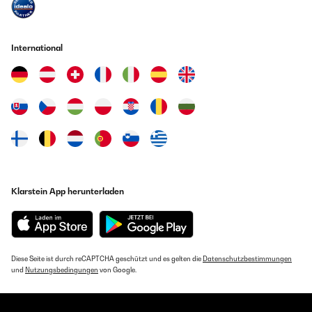
Avevo già acquistato la lavastoviglie e adesso il piano
cottura.Ottima qualità.
Amazon Benutzer – Bewertung durch Chal-Tec GmbH nicht
eigenständig überprüft
International
Übersetzen
20/10/2025
Funciona bien y es fácil de limpiar. Le tuve que cambiar los
inyectores ya que con los que traía puestos el fuego era amarillo
y quemaba las ollas. Los inyectores de repuesto con menos pase
de gas vienen incluidos y son fáciles de cambiar. Solamente
tienes que ver de ponerle cada uno donde corresponde
dependiendo el tamaño del hornillo.
Klarstein App herunterladen
Amazon Benutzer – Bewertung durch Chal-Tec GmbH nicht
eigenständig überprüft
Übersetzen
Diese Seite ist durch reCAPTCHA geschützt und es gelten die
Datenschutzbestimmungen
01/10/2025
und
Nutzungsbedingungen
von Google.
Excelente calidad y precio