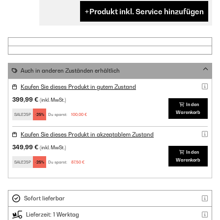
Produkt inkl. Service hinzufügen
Auch in anderen Zuständen erhältlich
Kaufen Sie dieses Produkt in gutem Zustand
399,99 €
(inkl. MwSt.)
In den
Warenkorb
SALE25P
-25%
Du sparst:
100,00 €
Kaufen Sie dieses Produkt in akzeptablem Zustand
349,99 €
(inkl. MwSt.)
In den
Warenkorb
SALE25P
-25%
Du sparst:
87,50 €
Sofort lieferbar
Lieferzeit: 1 Werktag