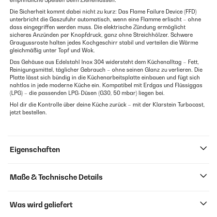
empfindliche Speisen beim Ziehenlassen.
Die Sicherheit kommt dabei nicht zu kurz: Das Flame Failure Device (FFD)
unterbricht die Gaszufuhr automatisch, wenn eine Flamme erlischt – ohne
dass eingegriffen werden muss. Die elektrische Zündung ermöglicht
sicheres Anzünden per Knopfdruck, ganz ohne Streichhölzer. Schwere
Graugussroste halten jedes Kochgeschirr stabil und verteilen die Wärme
gleichmäßig unter Topf und Wok.
Das Gehäuse aus Edelstahl Inox 304 widersteht dem Küchenalltag – Fett,
Reinigungsmittel, täglicher Gebrauch – ohne seinen Glanz zu verlieren. Die
Platte lässt sich bündig in die Küchenarbeitsplatte einbauen und fügt sich
nahtlos in jede moderne Küche ein. Kompatibel mit Erdgas und Flüssiggas
(LPG) – die passenden LPG-Düsen (G30, 50 mbar) liegen bei.
Hol dir die Kontrolle über deine Küche zurück – mit der Klarstein Turbocast,
jetzt bestellen.
Eigenschaften
Maße & Technische Details
Was wird geliefert