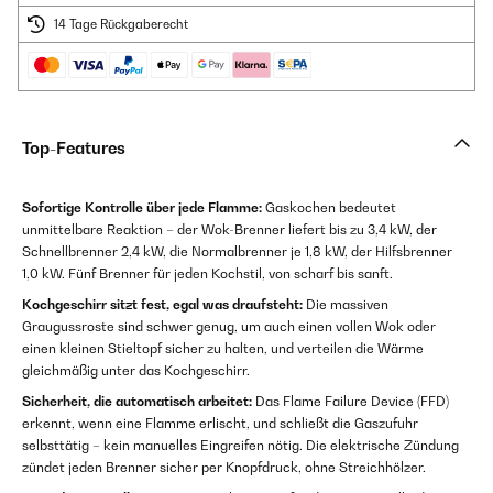
14 Tage Rückgaberecht
Top-Features
Sofortige Kontrolle über jede Flamme:
Gaskochen bedeutet
unmittelbare Reaktion – der Wok-Brenner liefert bis zu 3,4 kW, der
Schnellbrenner 2,4 kW, die Normalbrenner je 1,8 kW, der Hilfsbrenner
1,0 kW. Fünf Brenner für jeden Kochstil, von scharf bis sanft.
Kochgeschirr sitzt fest, egal was draufsteht:
Die massiven
Graugussroste sind schwer genug, um auch einen vollen Wok oder
einen kleinen Stieltopf sicher zu halten, und verteilen die Wärme
gleichmäßig unter das Kochgeschirr.
Sicherheit, die automatisch arbeitet:
Das Flame Failure Device (FFD)
erkennt, wenn eine Flamme erlischt, und schließt die Gaszufuhr
selbsttätig – kein manuelles Eingreifen nötig. Die elektrische Zündung
zündet jeden Brenner sicher per Knopfdruck, ohne Streichhölzer.