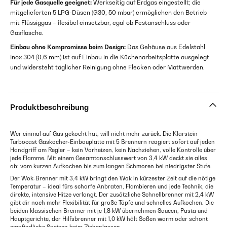
Für jede Gasquelle geeignet:
Werkseitig auf Erdgas eingestellt; die
mitgelieferten 5 LPG-Düsen (G30, 50 mbar) ermöglichen den Betrieb
mit Flüssiggas – flexibel einsetzbar, egal ob Festanschluss oder
Gasflasche.
Einbau ohne Kompromisse beim Design:
Das Gehäuse aus Edelstahl
Inox 304 (0,6 mm) ist auf Einbau in die Küchenarbeitsplatte ausgelegt
und widersteht täglicher Reinigung ohne Flecken oder Mattwerden.
Produktbeschreibung
Wer einmal auf Gas gekocht hat, will nicht mehr zurück. Die Klarstein
Turbocast Gaskocher-Einbauplatte mit 5 Brennern reagiert sofort auf jeden
Handgriff am Regler – kein Vorheizen, kein Nachziehen, volle Kontrolle über
jede Flamme. Mit einem Gesamtanschlusswert von 3,4 kW deckt sie alles
ab: vom kurzen Aufkochen bis zum langen Schmoren bei niedrigster Stufe.
Der Wok-Brenner mit 3,4 kW bringt den Wok in kürzester Zeit auf die nötige
Temperatur – ideal fürs scharfe Anbraten, Flambieren und jede Technik, die
direkte, intensive Hitze verlangt. Der zusätzliche Schnellbrenner mit 2,4 kW
gibt dir noch mehr Flexibilität für große Töpfe und schnelles Aufkochen. Die
beiden klassischen Brenner mit je 1,8 kW übernehmen Saucen, Pasta und
Hauptgerichte, der Hilfsbrenner mit 1,0 kW hält Soßen warm oder schont