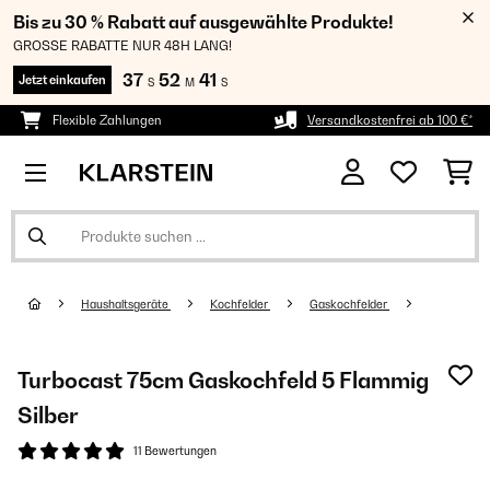
Bis zu 30 % Rabatt auf ausgewählte Produkte!
GROSSE RABATTE NUR 48H LANG!
37
52
41
Jetzt einkaufen
S
M
S
Flexible Zahlungen
Versandkostenfrei ab 100 €*
Haushaltsgeräte
Kochfelder
Gaskochfelder
Turbocast 75cm Gaskochfeld 5 Flammig
Silber
11 Bewertungen