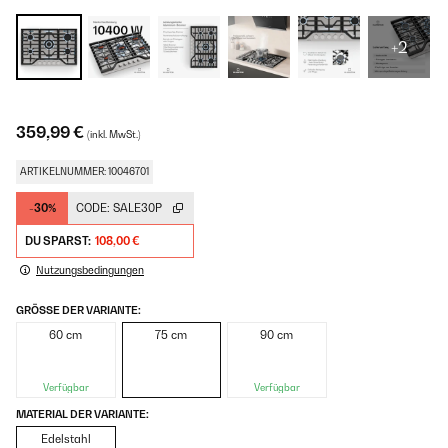
+2
359,99 €
(inkl. MwSt.)
ARTIKELNUMMER: 10046701
-30%
CODE:
SALE30P
DU SPARST:
108,00 €
Nutzungsbedingungen
GRÖSSE DER VARIANTE:
60 cm
75 cm
90 cm
Verfügbar
Verfügbar
MATERIAL DER VARIANTE:
Edelstahl