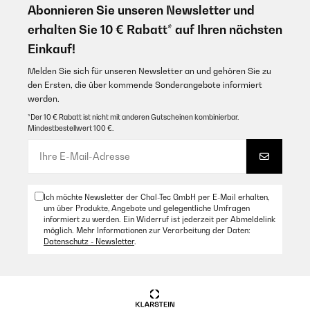
Abonnieren Sie unseren Newsletter und
Amazon Benutzer – Bewertung durch Chal-Tec GmbH nicht
eigenständig überprüft
erhalten Sie 10 € Rabatt* auf Ihren nächsten
Übersetzen
Einkauf!
Melden Sie sich für unseren Newsletter an und gehören Sie zu
18/12/2025
den Ersten, die über kommende Sonderangebote informiert
werden.
Doska ako výrobok celkom kvalitný a funkčný. Ale veľký problém
som mal, že v príslušenstve k plynovej doske nebolo 90° koleno
*Der 10 € Rabatt ist nicht mit anderen Gutscheinen kombinierbar.
pre prívod plynu. Koleno je špeciálne (musí mať osadenie s
Mindestbestellwert 100 €.
tesnením) - na SK som ho nikde nezohnal a hadice s kolenami
nemajú takéto osadenie na gumičku.
Ďalej tesnenie medzi plynovou doskou a pracovnou je slabé -
nedostačujúce.
Martin
Ich möchte Newsletter der Chal-Tec GmbH per E-Mail erhalten,
Martin
um über Produkte, Angebote und gelegentliche Umfragen
informiert zu werden. Ein Widerruf ist jederzeit per Abmeldelink
Übersetzen
möglich. Mehr Informationen zur Verarbeitung der Daten:
Datenschutz - Newsletter
.
23/10/2025
Quien busca estilo industrial con buena elegancia es un
acierto.Para mi cumple todas las expectativas que se puede pedir
de una placa de gas,buenos fuegos(desde mas pequeño para