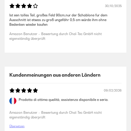
30/10/2025
Ist een tolles Teil, großes Feld 90cm,nur der Schablone fur dem
Ausschnitt ist etwas zu groß ungefähr 0,5 cm würde ihm ohne
Bedenken wieder kaufen
Amazon Benutzer – Bewertung durch Chal-Tec GmbH nicht
eigenständig überprüft
Kundenmeinungen aus anderen Ländern
09/02/2026
Prodotto di ottima qualità, assistenza disponibile e seria.
Amazon Benutzer – Bewertung durch Chal-Tec GmbH nicht
eigenständig überprüft
Übersetzen