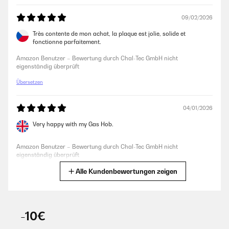
09/02/2026
Très contente de mon achat, la plaque est jolie, solide et
fonctionne parfaitement.
Amazon Benutzer – Bewertung durch Chal-Tec GmbH nicht
eigenständig überprüft
Übersetzen
04/01/2026
Very happy with my Gas Hob.
Amazon Benutzer – Bewertung durch Chal-Tec GmbH nicht
eigenständig überprüft
Alle Kundenbewertungen zeigen
Übersetzen
25/12/2025
-10€
Esthétique, Puissante, Facile à installer,Bonne qualité du produit,
Rien à redire.À recommander vivement si on aime ce style.