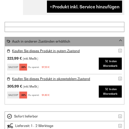
Produkt inkl. Service hinzufügen
Auch in anderen Zuständen erhältlich
Kaufen Sie dieses Produkt in gutem Zustand
323,99 €
(inkl. MwSt.)
In den
Warenkorb
SALE30P
-30%
Du sparst:
97,20 €
Kaufen Sie dieses Produkt in akzeptablem Zustand
305,99 €
(inkl. MwSt.)
In den
Warenkorb
SALE30P
-30%
Du sparst:
91,80 €
Sofort lieferbar
Lieferzeit: 1 - 2 Werktage