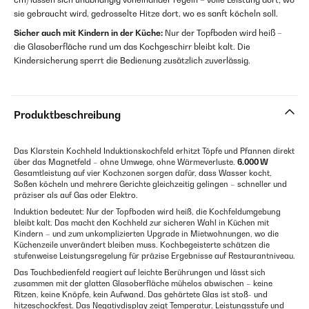
sie gebraucht wird, gedrosselte Hitze dort, wo es sanft köcheln soll.
Sicher auch mit Kindern in der Küche:
Nur der Topfboden wird heiß –
die Glasoberfläche rund um das Kochgeschirr bleibt kalt. Die
Kindersicherung sperrt die Bedienung zusätzlich zuverlässig.
Produktbeschreibung
Das Klarstein Kochheld Induktionskochfeld erhitzt Töpfe und Pfannen direkt
über das Magnetfeld – ohne Umwege, ohne Wärmeverluste.
6.000 W
Gesamtleistung auf vier Kochzonen sorgen dafür, dass Wasser kocht,
Soßen köcheln und mehrere Gerichte gleichzeitig gelingen – schneller und
präziser als auf Gas oder Elektro.
Induktion bedeutet: Nur der Topfboden wird heiß, die Kochfeldumgebung
bleibt kalt. Das macht den Kochheld zur sicheren Wahl in Küchen mit
Kindern – und zum unkomplizierten Upgrade in Mietwohnungen, wo die
Küchenzeile unverändert bleiben muss. Kochbegeisterte schätzen die
stufenweise Leistungsregelung für präzise Ergebnisse auf Restaurantniveau.
Das Touchbedienfeld reagiert auf leichte Berührungen und lässt sich
zusammen mit der glatten Glasoberfläche mühelos abwischen – keine
Ritzen, keine Knöpfe, kein Aufwand. Das gehärtete Glas ist stoß- und
hitzeschockfest. Das Negativdisplay zeigt Temperatur, Leistungsstufe und