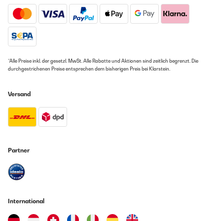
17/09/2020
05/11/2024
Alles Super!
Compré dos placas en su día (hace ya dos años de esto), este
Amazon Benutzer – Bewertung durch Chal-Tec GmbH nicht
modelo concreto y una Balay que costaba más del doble. La
eigenständig überprüft
Balay se averió (y lo cubrió la garantía), sin embargo esta va
perfecta. Es cierto que tiene sus ruedecitas y es un poco más
analógica, pero en cuanto a uso y rendimiento, va muy bien, en
*Alle Preise inkl. der gesetzl. MwSt. Alle Rabatte und Aktionen sind zeitlich begrenzt. Die
especial para el precio que tiene.
durchgestrichenen Preise entsprechen dem bisherigen Preis bei Klarstein.
Amazon Benutzer – Bewertung durch Chal-Tec GmbH nicht
eigenständig überprüft
Versand
Übersetzen
04/06/2024
Muy rápido y excelente
Partner
Daniel
Übersetzen
International
16/05/2024