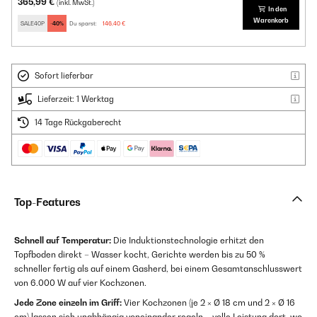
365,99 €
(inkl. MwSt.)
In den
Warenkorb
SALE40P
-40%
Du sparst:
146,40 €
Sofort lieferbar
Lieferzeit: 1 Werktag
14 Tage Rückgaberecht
Top-Features
Schnell auf Temperatur:
Die Induktionstechnologie erhitzt den
Topfboden direkt – Wasser kocht, Gerichte werden bis zu 50 %
schneller fertig als auf einem Gasherd, bei einem Gesamtanschlusswert
von 6.000 W auf vier Kochzonen.
Jede Zone einzeln im Griff:
Vier Kochzonen (je 2 × Ø 18 cm und 2 × Ø 16
cm) lassen sich unabhängig voneinander regeln – volle Leistung dort, wo