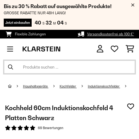
Bis zu 30 % Rabatt auf ausgewählte Produkte!
GROSSE RABATTE NUR 48H LANG!
40
32
03
Jetzt einkaufen
S
M
S
Flexible Zahlungen
Versandkostenfrei ab 100 €*
Haushaltsgeräte
Kochfelder
Induktionskochfelder
Kochheld 60cm Induktionskochfeld 4
Platten Schwarz
69 Bewertungen