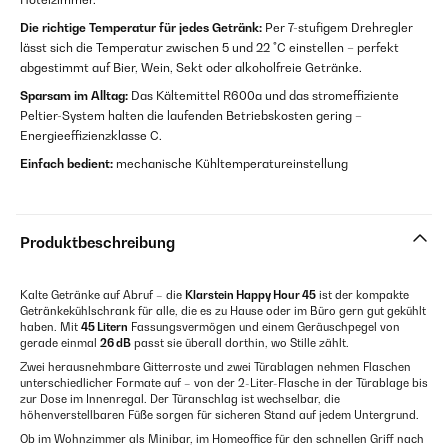
Die richtige Temperatur für jedes Getränk:
Per 7-stufigem Drehregler
lässt sich die Temperatur zwischen 5 und 22 °C einstellen – perfekt
abgestimmt auf Bier, Wein, Sekt oder alkoholfreie Getränke.
Sparsam im Alltag:
Das Kältemittel R600a und das stromeffiziente
Peltier-System halten die laufenden Betriebskosten gering –
Energieeffizienzklasse C.
Einfach bedient:
mechanische Kühltemperatureinstellung
Produktbeschreibung
Kalte Getränke auf Abruf – die
Klarstein Happy Hour 45
ist der kompakte
Getränkekühlschrank für alle, die es zu Hause oder im Büro gern gut gekühlt
haben. Mit
45 Litern
Fassungsvermögen und einem Geräuschpegel von
gerade einmal
26 dB
passt sie überall dorthin, wo Stille zählt.
Zwei herausnehmbare Gitterroste und zwei Türablagen nehmen Flaschen
unterschiedlicher Formate auf – von der 2-Liter-Flasche in der Türablage bis
zur Dose im Innenregal. Der Türanschlag ist wechselbar, die
höhenverstellbaren Füße sorgen für sicheren Stand auf jedem Untergrund.
Ob im Wohnzimmer als Minibar, im Homeoffice für den schnellen Griff nach