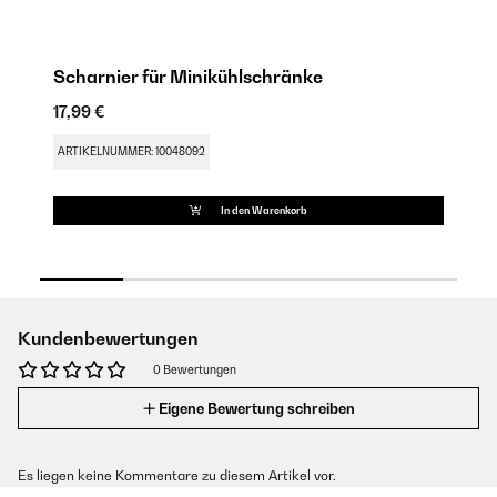
Scharnier für Minikühlschränke
M
17,99 €
9,
ARTIKELNUMMER: 10048092
AR
In den Warenkorb
Kundenbewertungen
0 Bewertungen
Eigene Bewertung schreiben
Es liegen keine Kommentare zu diesem Artikel vor.