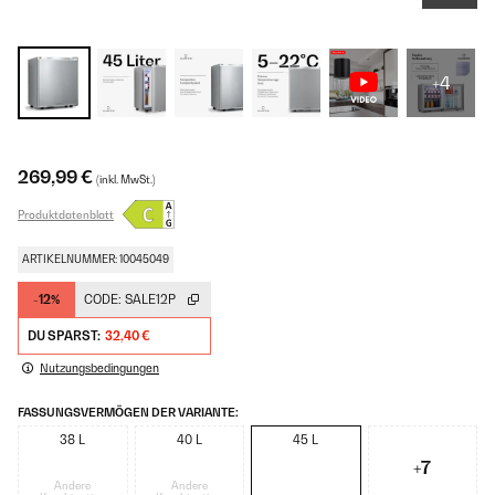
+4
269,99 €
(inkl. MwSt.)
Produktdatenblatt
ARTIKELNUMMER: 10045049
-12%
CODE:
SALE12P
DU SPARST:
32,40 €
Nutzungsbedingungen
FASSUNGSVERMÖGEN DER VARIANTE:
38 L
40 L
45 L
+7
Andere
Andere