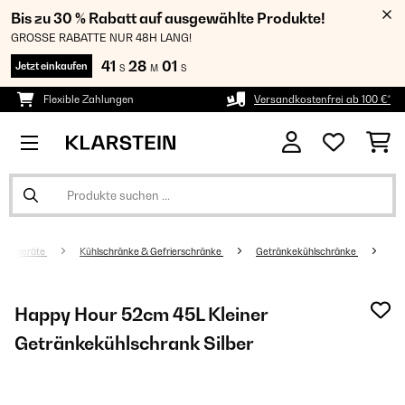
Bis zu 30 % Rabatt auf ausgewählte Produkte!
GROSSE RABATTE NUR 48H LANG!
41
28
00
Jetzt einkaufen
S
M
S
Flexible Zahlungen
Versandkostenfrei ab 100 €*
altsgeräte
Kühlschränke & Gefrierschränke
Getränkekühlschränke
Happy Hour 52cm 45L Kleiner
Getränkekühlschrank Silber