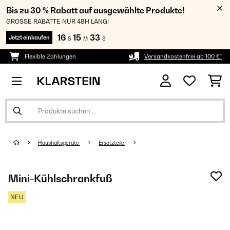
Bis zu 30 % Rabatt auf ausgewählte Produkte!
GROSSE RABATTE NUR 48H LANG!
16
15
31
Jetzt einkaufen
S
M
S
Flexible Zahlungen
Versandkostenfrei ab 100 €*
Haushaltsgeräte
Ersatzteile
Mini-Kühlschrankfuß
NEU