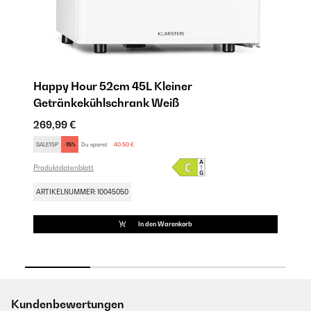
Happy Hour 52cm 45L Kleiner
B
Getränkekühlschrank Weiß
22
269,99 €
SA
SALE15P
-15%
Du sparst:
40,50 €
Pro
Produktdatenblatt
AR
ARTIKELNUMMER: 10045050
In den Warenkorb
Kundenbewertungen