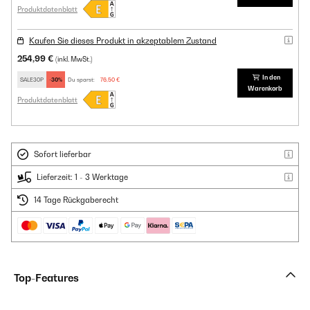
Produktdatenblatt
Kaufen Sie dieses Produkt in akzeptablem Zustand
254,99 €
(inkl. MwSt.)
In den
SALE30P
-30%
Du sparst:
76,50 €
Warenkorb
Produktdatenblatt
Sofort lieferbar
Lieferzeit: 1 - 3 Werktage
14 Tage Rückgaberecht
Top-Features