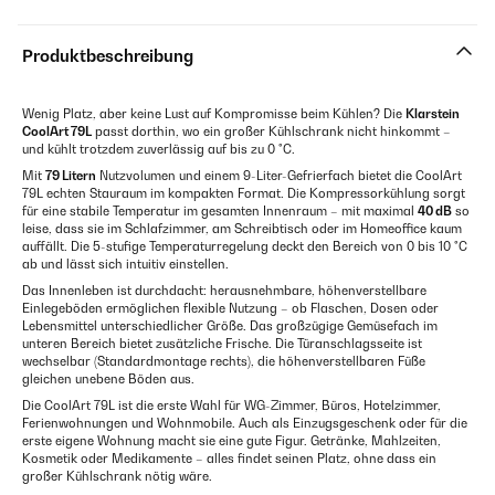
Produktbeschreibung
Wenig Platz, aber keine Lust auf Kompromisse beim Kühlen? Die
Klarstein
CoolArt 79L
passt dorthin, wo ein großer Kühlschrank nicht hinkommt –
und kühlt trotzdem zuverlässig auf bis zu 0 °C.
Mit
79 Litern
Nutzvolumen und einem 9-Liter-Gefrierfach bietet die CoolArt
79L echten Stauraum im kompakten Format. Die Kompressorkühlung sorgt
für eine stabile Temperatur im gesamten Innenraum – mit maximal
40 dB
so
leise, dass sie im Schlafzimmer, am Schreibtisch oder im Homeoffice kaum
auffällt. Die 5-stufige Temperaturregelung deckt den Bereich von 0 bis 10 °C
ab und lässt sich intuitiv einstellen.
Das Innenleben ist durchdacht: herausnehmbare, höhenverstellbare
Einlegeböden ermöglichen flexible Nutzung – ob Flaschen, Dosen oder
Lebensmittel unterschiedlicher Größe. Das großzügige Gemüsefach im
unteren Bereich bietet zusätzliche Frische. Die Türanschlagsseite ist
wechselbar (Standardmontage rechts), die höhenverstellbaren Füße
gleichen unebene Böden aus.
Die CoolArt 79L ist die erste Wahl für WG-Zimmer, Büros, Hotelzimmer,
Ferienwohnungen und Wohnmobile. Auch als Einzugsgeschenk oder für die
erste eigene Wohnung macht sie eine gute Figur. Getränke, Mahlzeiten,
Kosmetik oder Medikamente – alles findet seinen Platz, ohne dass ein
großer Kühlschrank nötig wäre.