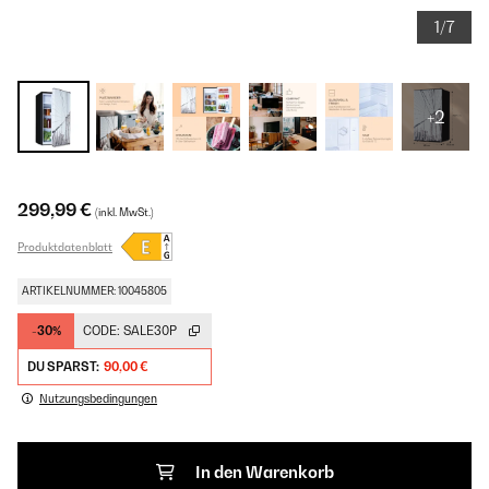
1/7
+2
299,99 €
(inkl. MwSt.)
Produktdatenblatt
ARTIKELNUMMER: 10045805
-30%
CODE:
SALE30P
DU SPARST:
90,00 €
Nutzungsbedingungen
In den Warenkorb