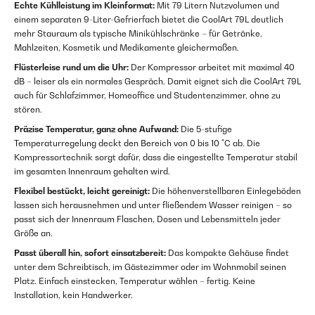
Echte Kühlleistung im Kleinformat:
Mit 79 Litern Nutzvolumen und
einem separaten 9-Liter-Gefrierfach bietet die CoolArt 79L deutlich
mehr Stauraum als typische Minikühlschränke – für Getränke,
Mahlzeiten, Kosmetik und Medikamente gleichermaßen.
Flüsterleise rund um die Uhr:
Der Kompressor arbeitet mit maximal 40
dB – leiser als ein normales Gespräch. Damit eignet sich die CoolArt 79L
auch für Schlafzimmer, Homeoffice und Studentenzimmer, ohne zu
stören.
Präzise Temperatur, ganz ohne Aufwand:
Die 5-stufige
Temperaturregelung deckt den Bereich von 0 bis 10 °C ab. Die
Kompressortechnik sorgt dafür, dass die eingestellte Temperatur stabil
im gesamten Innenraum gehalten wird.
Flexibel bestückt, leicht gereinigt:
Die höhenverstellbaren Einlegeböden
lassen sich herausnehmen und unter fließendem Wasser reinigen – so
passt sich der Innenraum Flaschen, Dosen und Lebensmitteln jeder
Größe an.
Passt überall hin, sofort einsatzbereit:
Das kompakte Gehäuse findet
unter dem Schreibtisch, im Gästezimmer oder im Wohnmobil seinen
Platz. Einfach einstecken, Temperatur wählen – fertig. Keine
Installation, kein Handwerker.