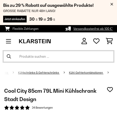
Bis zu 29 % Rabatt auf ausgewählte Produkte!
GROSSE RABATTE NUR 48H LANG!
30
19
25
Jetzt einkaufen
S
M
S
Flexible Zahlungen
Versandkostenfrei ab 100 €*
sgeräte
Kühlschränke & Gefrierschränke
Kühl-Gefrierkombinationen
Cool City 85cm 79L Mini Kühlschrank​
Stadt Design
24 Bewertungen