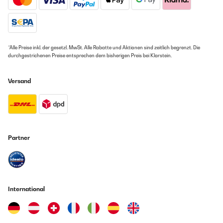
18/08/2024
Muy práctica, pero pequeña
*Alle Preise inkl. der gesetzl. MwSt. Alle Rabatte und Aktionen sind zeitlich begrenzt. Die
Amazon Benutzer – Bewertung durch Chal-Tec GmbH nicht
durchgestrichenen Preise entsprechen dem bisherigen Preis bei Klarstein.
eigenständig überprüft
Übersetzen
Versand
20/10/2023
Il est assez silencieux et, bien qu',il mette un certain temps à
refroidir les boissons, il les garde bien au frais, y compris le lait.
C',était très pratique pour nos invités, qui pouvaient ainsi se
Partner
servir en boissons pendant la nuit. Nous n',avons pas encore
utilisé le compartiment congélateur, mais il est très petit -
probablement juste pour quelques sucettes glacées !
Amazon Benutzer – Bewertung durch Chal-Tec GmbH nicht
eigenständig überprüft
International
Übersetzen