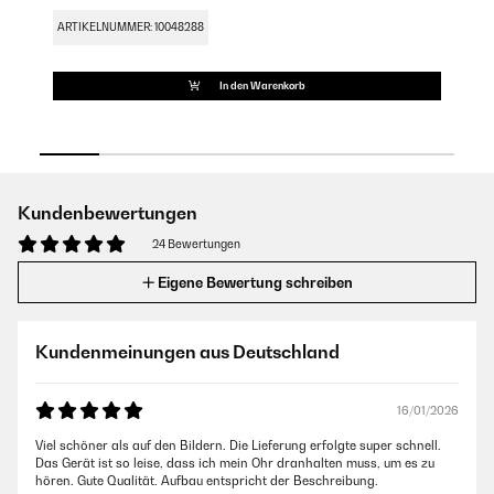
ARTIKELNUMMER: 10048288
AR
In den Warenkorb
Kundenbewertungen
24 Bewertungen
Eigene Bewertung schreiben
Kundenmeinungen aus Deutschland
16/01/2026
Viel schöner als auf den Bildern. Die Lieferung erfolgte super schnell.
Das Gerät ist so leise, dass ich mein Ohr dranhalten muss, um es zu
hören. Gute Qualität. Aufbau entspricht der Beschreibung.