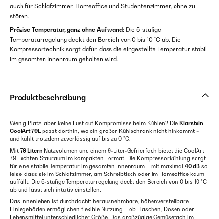
auch für Schlafzimmer, Homeoffice und Studentenzimmer, ohne zu
stören.
Präzise Temperatur, ganz ohne Aufwand:
Die 5-stufige
Temperaturregelung deckt den Bereich von 0 bis 10 °C ab. Die
Kompressortechnik sorgt dafür, dass die eingestellte Temperatur stabil
im gesamten Innenraum gehalten wird.
Produktbeschreibung
Wenig Platz, aber keine Lust auf Kompromisse beim Kühlen? Die
Klarstein
CoolArt 79L
passt dorthin, wo ein großer Kühlschrank nicht hinkommt –
und kühlt trotzdem zuverlässig auf bis zu 0 °C.
Mit
79 Litern
Nutzvolumen und einem 9-Liter-Gefrierfach bietet die CoolArt
79L echten Stauraum im kompakten Format. Die Kompressorkühlung sorgt
für eine stabile Temperatur im gesamten Innenraum – mit maximal
40 dB
so
leise, dass sie im Schlafzimmer, am Schreibtisch oder im Homeoffice kaum
auffällt. Die 5-stufige Temperaturregelung deckt den Bereich von 0 bis 10 °C
ab und lässt sich intuitiv einstellen.
Das Innenleben ist durchdacht: herausnehmbare, höhenverstellbare
Einlegeböden ermöglichen flexible Nutzung – ob Flaschen, Dosen oder
Lebensmittel unterschiedlicher Größe. Das großzügige Gemüsefach im