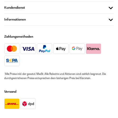
Amazon Benutzer – Bewertung durch Chal-Tec GmbH nicht
eigenständig überprüft
Kundendienst
Informationen
28/03/2022
Perfekte Größe für das Zimmer meines Sohnes. Schöne Gestaltung der
Tür. Ein Eisfach für das Eis im Sommer.
Zahlungsmethoden
Amazon Benutzer – Bewertung durch Chal-Tec GmbH nicht
eigenständig überprüft
06/02/2022
Ich habe diesen Kühlschrank meinem Sohn geschenkt. Er hatte sich
den vorher im Internet angesehen. Er ist super zufrieden. Danke mfg R.
*Alle Preise inkl. der gesetzl. MwSt. Alle Rabatte und Aktionen sind zeitlich begrenzt. Die
Overdick
durchgestrichenen Preise entsprechen dem bisherigen Preis bei Klarstein.
Amazon Benutzer – Bewertung durch Chal-Tec GmbH nicht
eigenständig überprüft
Versand
10/01/2022
Der Kühlschrank hat ein schönes Design und ist für eine Zweitwohnung