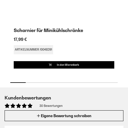
Scharnier für Minikühlschränke
M
17,99 €
23
ARTIKELNUMMER: 10048291
AR
In den Warenkorb
Kundenbewertungen
30 Bewertungen
Eigene Bewertung schreiben