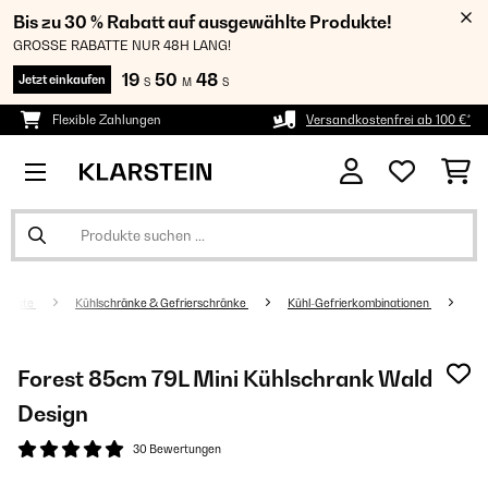
Bis zu 30 % Rabatt auf ausgewählte Produkte!
GROSSE RABATTE NUR 48H LANG!
19
50
47
Jetzt einkaufen
S
M
S
Flexible Zahlungen
Versandkostenfrei ab 100 €*
sgeräte
Kühlschränke & Gefrierschränke
Kühl-Gefrierkombinationen
Forest 85cm 79L Mini Kühlschrank​ Wald
Design
30 Bewertungen