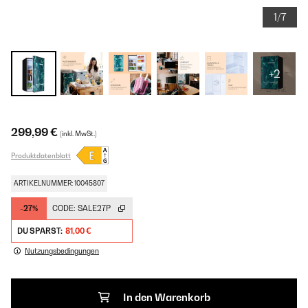
1/7
+2
299,99 €
(inkl. MwSt.)
Produktdatenblatt
ARTIKELNUMMER: 10045807
-27%
CODE:
SALE27P
DU SPARST:
81,00 €
Nutzungsbedingungen
In den Warenkorb