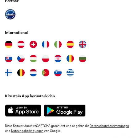
Partner
ausreichend und beherbergen vorrübergehend die Ernte aus dem
Garten oder das Grillfleisch... Die Farbe ",Schwarz", wirkt sehr elegant,
die Glasvorderfront unterstreicht diese zusätzlich. Fingerprints sind
natürlich für jeden Kriminalisten eine Freude :-) Die Verpackung hat das
Gerät sicher vor Transportschäden geschützt. Leider immer noch zu
viel Kunsstoff, der sich bestimmt durch Formpappe ersetzen ließ.
International
Amazon Benutzer – Bewertung durch Chal-Tec GmbH nicht
eigenständig überprüft
20/08/2019
Im Prinzip ein guter Kühlschrank mit kleinen Abzügen. Er hat das
einfachste Gefrierfach das ich je gesehen habe. Das so etwas
hergestellt wird verwundert. Gut, es funktioniert, keine Frage. Die
Lieferung war mittelprächtig, einige Einlageböden waren so schräg
das man diese kaum noch rausgebracht hat um die wieder ordentlich
gerade einzuschieben. Ist nur ein temporärer Kühlschrank bei mir,
Klarstein App herunterladen
dafür völlig OK. Als Dauerkühlschrank würde ich eine Qualitäts und
Preisstufe höher gehen.
Amazon Benutzer – Bewertung durch Chal-Tec GmbH nicht
eigenständig überprüft
Diese Seite ist durch reCAPTCHA geschützt und es gelten die
Datenschutzbestimmungen
und
Nutzungsbedingungen
von Google.
14/12/2018