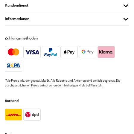
Kühltemperatur als auch die - 18 Grad C. bei vertretbarem
Kundendienst
Stromverbrauch gehalten wurde. Der Geräuschpegel ist niedrig, so
dass man auch im türlosem Nahbarraum ungestört schlafen konnte.
Der Innenraum genügt für einen 2-Personen Haushalt vollkommen und
Informationen
bietet genügend Abstellfläche. Die drei Gefrierfächer sind ebenfalls
ausreichend und beherbergen vorrübergehend die Ernte aus dem
Garten oder das Grillfleisch... Die Farbe &'Schwarz&' wirkt sehr
elegant, die Glasvorderfront unterstreicht diese zusätzlich. Fingerprints
Zahlungsmethoden
sind natürlich für jeden Kriminalisten eine Freude :-) Die Verpackung hat
das Gerät sicher vor Transportschäden geschützt. Leider immer noch
zu viel Kunsstoff, der sich bestimmt durch Formpappe ersetzen ließ.
Amazon Benutzer – Bewertung durch Chal-Tec GmbH nicht
eigenständig überprüft
26/09/2019
*Alle Preise inkl. der gesetzl. MwSt. Alle Rabatte und Aktionen sind zeitlich begrenzt. Die
durchgestrichenen Preise entsprechen dem bisherigen Preis bei Klarstein.
Auf der Suche nach einer Kühl/Gefrierkombi für unseren Bungalow
stießen wir auf den Klarstein Luminance. DAbei wurde sowohl Wert auf
einen günstigen Stromverbrauch als auch auf die Innen und
Versand
Aussenmaße gelegt. Da im Bungalow im Sommer Werte bis 32 Grad C
erreicht wurden überraschte es, dass sowohl die eingestellten 5 Grad
Kühltemperatur als auch die - 18 Grad C. bei vertretbarem
Stromverbrauch gehalten wurde. Der Geräuschpegel ist niedrig, so
dass man auch im türlosem Nahbarraum ungestört schlafen konnte.
Der Innenraum genügt für einen 2-Personen Haushalt vollkommen und
bietet genügend Abstellfläche. Die drei Gefrierfächer sind ebenfalls