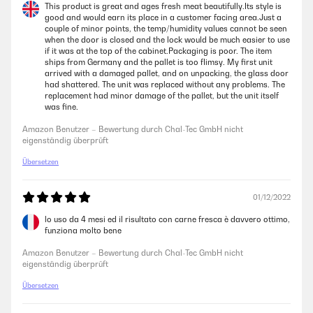
This product is great and ages fresh meat beautifully.Its style is
good and would earn its place in a customer facing area.Just a
couple of minor points, the temp/humidity values cannot be seen
29/07/2022
when the door is closed and the lock would be much easier to use
if it was at the top of the cabinet.Packaging is poor. The item
Sehr gut verarbeitet tut was es soll gefällt mir und meiner Frau sehr
ships from Germany and the pallet is too flimsy. My first unit
ganz klare kaufempfehlung!!
arrived with a damaged pallet, and on unpacking, the glass door
had shattered. The unit was replaced without any problems. The
Amazon Benutzer – Bewertung durch Chal-Tec GmbH nicht
replacement had minor damage of the pallet, but the unit itself
eigenständig überprüft
was fine.
Amazon Benutzer – Bewertung durch Chal-Tec GmbH nicht
22/07/2022
eigenständig überprüft
Super vielen Dank für alles 2 Tage Lieferung. Optisch ein super Highlight
Übersetzen
und macht genau das was es soll. Also im ganzen 6 Sterne .
Amazon Benutzer – Bewertung durch Chal-Tec GmbH nicht
01/12/2022
eigenständig überprüft
lo uso da 4 mesi ed il risultato con carne fresca è davvero ottimo,
funziona molto bene
08/03/2022
Amazon Benutzer – Bewertung durch Chal-Tec GmbH nicht
eigenständig überprüft
top
Übersetzen
Amazon Benutzer – Bewertung durch Chal-Tec GmbH nicht
eigenständig überprüft