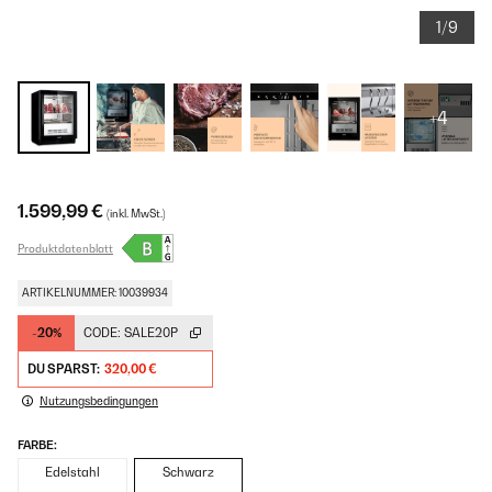
1/9
+4
1.599,99 €
(inkl. MwSt.)
Produktdatenblatt
ARTIKELNUMMER: 10039934
-20%
CODE:
SALE20P
DU SPARST:
320,00 €
Nutzungsbedingungen
FARBE:
Edelstahl
Schwarz