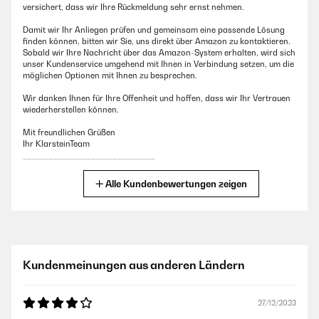
versichert, dass wir Ihre Rückmeldung sehr ernst nehmen.
Damit wir Ihr Anliegen prüfen und gemeinsam eine passende Lösung
finden können, bitten wir Sie, uns direkt über Amazon zu kontaktieren.
Sobald wir Ihre Nachricht über das Amazon-System erhalten, wird sich
unser Kundenservice umgehend mit Ihnen in Verbindung setzen, um die
möglichen Optionen mit Ihnen zu besprechen.
Wir danken Ihnen für Ihre Offenheit und hoffen, dass wir Ihr Vertrauen
wiederherstellen können.
Mit freundlichen Grüßen
Ihr KlarsteinTeam
_______________________________
Thomas
Alle Kundenbewertungen zeigen
23/12/2024
Der Reifeschrank ist super, macht was er soll. Die Steuerung könnte
feiner sein jedoch macht das der Qualität keinen Abbruch, die
Kundenmeinungen aus anderen Ländern
Bedienungsanleitung sollte auch etwas detaillierter sein. Aber sonst
top klare kaufempfehlung
Amazon Benutzer – Bewertung durch Chal-Tec GmbH nicht
27/12/2023
eigenständig überprüft