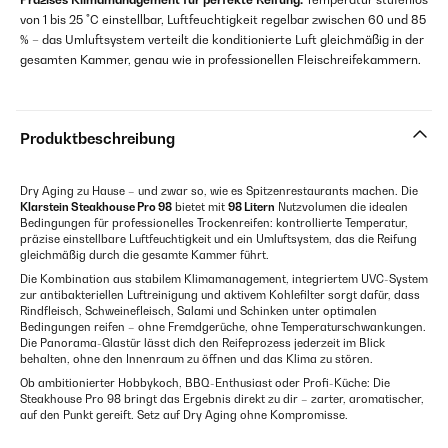
von 1 bis 25 °C einstellbar, Luftfeuchtigkeit regelbar zwischen 60 und 85
% – das Umluftsystem verteilt die konditionierte Luft gleichmäßig in der
gesamten Kammer, genau wie in professionellen Fleischreifekammern.
Produktbeschreibung
Dry Aging zu Hause – und zwar so, wie es Spitzenrestaurants machen. Die
Klarstein Steakhouse Pro 98
bietet mit
98 Litern
Nutzvolumen die idealen
Bedingungen für professionelles Trockenreifen: kontrollierte Temperatur,
präzise einstellbare Luftfeuchtigkeit und ein Umluftsystem, das die Reifung
gleichmäßig durch die gesamte Kammer führt.
Die Kombination aus stabilem Klimamanagement, integriertem UVC-System
zur antibakteriellen Luftreinigung und aktivem Kohlefilter sorgt dafür, dass
Rindfleisch, Schweinefleisch, Salami und Schinken unter optimalen
Bedingungen reifen – ohne Fremdgerüche, ohne Temperaturschwankungen.
Die Panorama-Glastür lässt dich den Reifeprozess jederzeit im Blick
behalten, ohne den Innenraum zu öffnen und das Klima zu stören.
Ob ambitionierter Hobbykoch, BBQ-Enthusiast oder Profi-Küche: Die
Steakhouse Pro 98 bringt das Ergebnis direkt zu dir – zarter, aromatischer,
auf den Punkt gereift. Setz auf Dry Aging ohne Kompromisse.