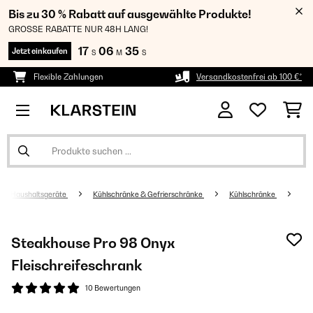
Bis zu 30 % Rabatt auf ausgewählte Produkte!
GROSSE RABATTE NUR 48H LANG!
17
06
35
Jetzt einkaufen
S
M
S
Flexible Zahlungen
Versandkostenfrei ab 100 €*
Haushaltsgeräte
Kühlschränke & Gefrierschränke
Kühlschränke
Steakhouse Pro 98 Onyx
Fleischreifeschrank
10 Bewertungen