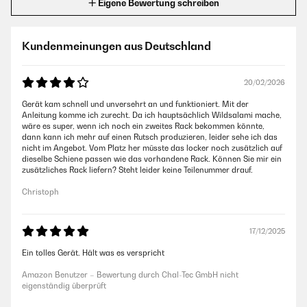
Eigene Bewertung schreiben
Kundenmeinungen aus Deutschland
20/02/2026
Gerät kam schnell und unversehrt an und funktioniert. Mit der
Anleitung komme ich zurecht. Da ich hauptsächlich Wildsalami mache,
wäre es super, wenn ich noch ein zweites Rack bekommen könnte,
dann kann ich mehr auf einen Rutsch produzieren, leider sehe ich das
nicht im Angebot. Vom Platz her müsste das locker noch zusätzlich auf
dieselbe Schiene passen wie das vorhandene Rack. Können Sie mir ein
zusätzliches Rack liefern? Steht leider keine Teilenummer drauf.
Christoph
17/12/2025
Ein tolles Gerät. Hält was es verspricht
Amazon Benutzer – Bewertung durch Chal-Tec GmbH nicht
eigenständig überprüft