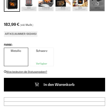
+2
182,99 €
(inkl. MwSt.)
ARTIKELNUMMER: 10034451
FARBE:
Metallic
Schwarz
Verfügbar
Was bedeuten die Statusangaben?
In den Warenkorb