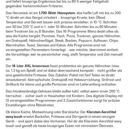
und liefert knusprige Ergebnisse bei bis zu 80 % weniger Fettgehalt
gegenüber herkömmlichem Frittieren.
Das Herzstück ist ein
1.700-Watt-Heizsystem
, das heiße Luft mit bis zu 200
°C direkt um das Gargut zirkuliert – knusprige Kruste, kein Ölbad.
Temperatur und Garzeit lassen sich präzise einstellen: in 10-°C-Schritten
von 50 bis 220 °C und in 1- oder 10-Minuten-Schritten bis zu 60 Minuten –
beim Trocknen bis zu 8 Stunden. Das 16-Programme-Menü deckt alles ab,
was die Küche hergibt: Pommes, Fisch, Pizza, Trocknen, ganzes Hähnchen
am Drehspieß, Hähnchenflügel, Steak, Backen, Popcorn, Auftauen, Chips,
Warmhalten, Toast, Gemüse und Kekse. Alle Programme sind mit
voreingestellten Parametern hinterlegt – wer möchte, übernimmt einfach
die Vorschläge; wer es persönlicher mag, stellt Temperatur und Zeit manuell
ein.
Der
14-Liter-XXL-Innenraum
fasst problemlos ein ganzes Hähnchen (max.
ca. 1,2 kg am Spieß) und ist dabei überraschend kompakt – nicht größer als
eine gewöhnliche Fritteuse. Das Zubehör-Paket mit fünf Teilen ist direkt
einsatzbereit: Abtropfschale, Drehspieß mit Hebevorrichtung, Grillrost und
Grillkorb für kleine und große Portionen sind im Lieferumfang enthalten.
Das hitzebeständige Gehäuse bleibt außen kühl, selbst wenn innen 200 °C
herrschen – sicher auch in Haushalten mit Kindern. Das digitale Display mit
13 voreingestellten Programmen und 3 Zusatzfunktionen sorgt für präzise
Einstellungen ohne Rätselraten.
Ob kleine Küche, Mietwohnung oder Büroküche: Der
Klarstein AeroVital
easy touch
ersetzt Backofen, Fritteuse und Dörrgerät in einem einzigen
Gerät – und spart dabei das Vorheizen. Hol dir die Klarstein AeroVital easy
touch und genieß ab heute knuspriges Essen mit minimalem Öleinsatz.