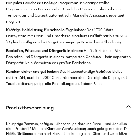
Für jedes Gericht das richtige Programm:
16 voreingestellte
Programme – von Pommes über Steak bis Popcorn – übernehmen
Temperatur und Garzeit automatisch. Manuelle Anpassung jederzeit
möglich.
Kräftige Heizleistung für schnelle Ergebnisse:
Das 1.700-Watt-
Heizsystem mit Ober- und Unterhitze zirkuliert Heißluft mit bis zu 200
°C gleichmäßig um das Gargut – knusprige Kruste, kein Ölbad nötig.
Backofen, Fritteuse und Dörrgerät in einem:
Heißluftfritteuse, Mini-
Backofen und Dörrgerät in einem kompakten Gehäuse – kein separates
Dörrgerät, kein Vorheizen des großen Backofens.
Rundum sicher und gut lesbar:
Das hitzebeständige Gehäuse bleibt
außen kühl, auch bei 200 °C Innentemperatur. Das digitale Display mit
Touchbedienung zeigt alle Einstellungen auf einen Blick.
Produktbeschreibung
Knusprige Pommes, saftiges Hähnchen, goldbraune Pizza – und das alles
ohne Frittieröl? Mit dem
Klarstein AeroVital easy touch
geht genau das: Die
Heißluftfritteuse
kombiniert Heißluft-Technologie mit Ober- und Unterhitze