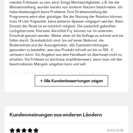
meisten Fritteusen so sein wird. Einige Merkwürdigkeiten, z.B. bei der
Menüeinstellung, wurden bereits von anderen Nutzern beschrieben. Ich
habe diesbezüglich keine Probleme. Eine Direkteinstellung der
Programme wäre aber günstiger. Bei der Nutzung der Rotation können,
trotz 14 Liter Kapazität, keine weiteren Speisen mitgegart werden. Beim
Einsatz der Roste ist es natürlich möglich. Die zusätzlich gekauften
Lochgitterroste, Klarstein AeroVital Fry, können nur im untersten
Einschub genutzt werden. Weiter oben ist die Auflage zu schmal und sie
fallen durch. Grundsätzlich sind, bis auf einen Stabrost, die
Bodenschale und der Auszugshaken, alle Zusatzeinrichtungen
gesondert zu bestellen, was das Produkt schnell um bis zu 100,- €
verteuern kann. Ein Angebot aus dem Handbuch ist überhaupt nicht zu
erhalten. Die Fritteuse ist durchaus empfehlenswert, wenn man mit den
beschriebenen Mängeln umgehen kann und will.
Amazon Benutzer – Bewertung durch Chal-Tec GmbH nicht
eigenständig überprüft
Alle Kundenbewertungen zeigen
03/05/2024
.
Kundenmeinungen aus anderen Ländern
Amazon Benutzer – Bewertung durch Chal-Tec GmbH nicht
eigenständig überprüft
13/02/2026