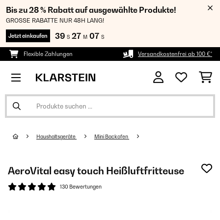
Bis zu 28 % Rabatt auf ausgewählte Produkte!
GROSSE RABATTE NUR 48H LANG!
39
27
06
Jetzt einkaufen
S
M
S
Flexible Zahlungen
Versandkostenfrei ab 100 €*
Haushaltsgeräte
Mini Backofen
AeroVital easy touch Heißluftfritteuse
130 Bewertungen