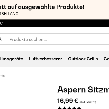
att auf ausgewählte Produkte!
48H LANG!
€*
limageräte
Luftverbesserer
Outdoor Grills
Ga
tte
Aspern Sitz
16,99 €
(inkl. MwSt.)