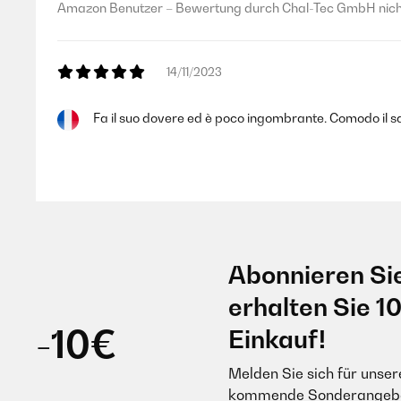
Amazon Benutzer – Bewertung durch Chal-Tec GmbH nicht
Amazon Benutzer – Bewertung durch Chal-Tec GmbH nicht
14/11/2023
21/01/2023
Fa il suo dovere ed è poco ingombrante. Comodo il s
Meine Tochter liebt es.
Amazon Benutzer – Bewertung durch Chal-Tec GmbH nicht
Amazon Benutzer – Bewertung durch Chal-Tec GmbH nicht
30/05/2023
17/07/2022
Abonnieren Si
Pratique avec sa pochette, mon coussin m'accompagne
Einwandfrei für Kinder.
erhalten Sie 1
sur les rochers. Très satisfaite.
-10€
Einkauf!
Amazon Benutzer – Bewertung durch Chal-Tec GmbH nicht
Amazon Benutzer – Bewertung durch Chal-Tec GmbH nicht
Melden Sie sich für unser
kommende Sonderangebot