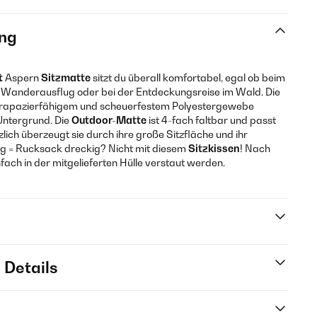
ng
t
Aspern
Sitzmatte
sitzt du überall komfortabel, egal ob beim
m Wanderausflug oder bei der Entdeckungsreise im Wald. Die
strapazierfähigem und scheuerfestem Polyestergewebe
 Untergrund. Die
Outdoor-Matte
ist 4-fach faltbar und passt
lich überzeugt sie durch ihre große Sitzfläche und ihr
ig = Rucksack dreckig? Nicht mit diesem
Sitzkissen
! Nach
fach in der mitgelieferten Hülle verstaut werden.
 Details