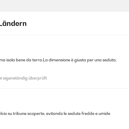
Ländern
e Ausflüge stand.
 eigenständig überprüft
a,ma isola bene da terra.La dimensione è giusta per una seduta.
n. Brauch nicht viel Platz.
 eigenständig überprüft
 eigenständig überprüft
alcio su tribune scoperte, evitando le sedute fredde e umide