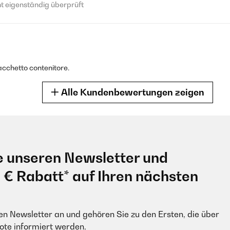
 eigenständig überprüft
 eigenständig überprüft
acchetto contenitore.
Alle Kundenbewertungen zeigen
 eigenständig überprüft
 eigenständig überprüft
e unseren Newsletter und
 à toutes mes randos, léger pour le glisser dans le sac et conforta
0 € Rabatt* auf Ihren nächsten
 eigenständig überprüft
 eigenständig überprüft
en Newsletter an und gehören Sie zu den Ersten, die über
e informiert werden.