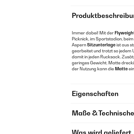
Produktbeschreibu
Immer dabei! Mit der
Flyweigh
Picknick, im Sportstadion, bei
Aspern
Sitzunterlage
ist aus 
gearbeitet und trotzt so jedem
damit in jeden Rucksack. Zusätz
geringes Gewicht. Matte dreck
der Nutzung kann die
Matte
ein
Eigenschaften
Maße & Technische
Was wird geliefert