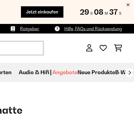
29
08
35
Jetzt einkaufen
S
M
S
Ratgeber
Hilfe, FAQs und Rücksendung
rten
Audio & Hifi
Angebote
Neue Produkte
B-War
matte