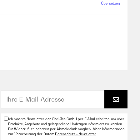
Übersetzen
Übersetzen
ble pour y poser mes fesses pour déjeuner dans l'herbe ou
Ich möchte Newsletter der Chal-Tec GmbH per E-Mail erhalten, um über
Übersetzen
Produkte, Angebote und gelegentliche Umfragen informiert zu werden.
Ein Widerruf ist jederzeit per Abmeldelink möglich. Mehr Informationen
zur Verarbeitung der Daten:
Datenschutz - Newsletter
.