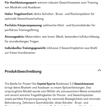
Für Hochleistungssport:
extrem robuste Gewichtsweste zum Training
von Muskeln und Ausdauer
Hoher Tragekomfort:
dicke Schulter-, Brust- und Rückenpolster für
optimale Gewichtsverteilung
Perfekte Körperanpassung:
zahlreiche Klett- und Gummibänder für
perfektes Trainingsfitting
Atmungsaktiv:
Materialien, wie Innen-Mesh, besonders luftdurchlässig
für stundenlanges Tragen
Individuelles Trainingsgewicht:
inklusive 2 Gewichtsplatten aus Stahl
zur freien Kombination
Produktbeschreibung
The Battle for Power! Die
Capital Sports
Battlevest 2.0
Gewichtsweste
bringt deine Muskeln und Ausdauer zu neuen Spitzenleistungen. Das
ursprüngliche Modell wurde vom Militär als schusssichere Weste entwickelt
und vereint extreme Tragefähigkeiten für Panzer- und Gewichtsplatten
sowie perfekte Körperanpassung für maximale Beweglichkeit und minimale
Behinderung. Dehnbare Gummibänder, dicke Schulter-, Brust- und