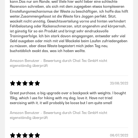
kann.Das nur am Rande, weil Viele hier wohl lieber eine schlechte
Rezension schreiben, als sich mit dem zugegeben etwas komplexeren
Einstellungsmechanismus der Weste zu beschäftigen, ich hoffe das hilft
weiter.Zusammengefasst ist die Weste fürs Joggen perfekt. Sitzt,
wackelt nicht unnötig, Gewichtsverteilung vorne und hinten verhindert
Fehlbelastung oder Rückenschmerzen, sitzt angenehm und körpernah,
ist günstig für so ein Produkt und bringt sehr eindrucksvolle
Trainingserfolge. Ich bin stark davon eingegangen, entweder sehr viel
Geld ausgeben oder mich mit viel Wackelei beim Laufen zufriedengeben
zu müssen, aber diese Weste begeistert mich jeden Tag neu,
buchstäblich exakt das, was ich haben wollte.
Amazon Benutzer – Bewertung durch Chal-Tec GmbH nicht
eigenständig überprüft
23/08/2022
Great purchase, a big upgrade over a backpack with weights. I bought
15kg, which I use for hiking with my dog, love it. Have not tried
exercising with it, it will probably be loose but I am quite small
Amazon Benutzer – Bewertung durch Chal-Tec GmbH nicht
eigenständig überprüft
06/07/2022