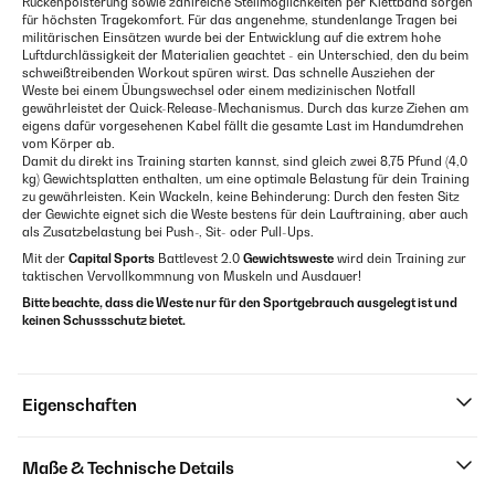
Rückenpolsterung sowie zahlreiche Stellmöglichkeiten per Klettband sorgen
für höchsten Tragekomfort. Für das angenehme, stundenlange Tragen bei
militärischen Einsätzen wurde bei der Entwicklung auf die extrem hohe
Luftdurchlässigkeit der Materialien geachtet - ein Unterschied, den du beim
schweißtreibenden Workout spüren wirst. Das schnelle Ausziehen der
Weste bei einem Übungswechsel oder einem medizinischen Notfall
gewährleistet der Quick-Release-Mechanismus. Durch das kurze Ziehen am
eigens dafür vorgesehenen Kabel fällt die gesamte Last im Handumdrehen
vom Körper ab.
Damit du direkt ins Training starten kannst, sind gleich zwei 8,75 Pfund (4,0
kg) Gewichtsplatten enthalten, um eine optimale Belastung für dein Training
zu gewährleisten. Kein Wackeln, keine Behinderung: Durch den festen Sitz
der Gewichte eignet sich die Weste bestens für dein Lauftraining, aber auch
als Zusatzbelastung bei Push-, Sit- oder Pull-Ups.
Mit der
Capital Sports
Battlevest 2.0
Gewichtsweste
wird dein Training zur
taktischen Vervollkommnung von Muskeln und Ausdauer!
Bitte beachte, dass die Weste nur für den Sportgebrauch ausgelegt ist und
keinen Schussschutz bietet.
Eigenschaften
Maße & Technische Details