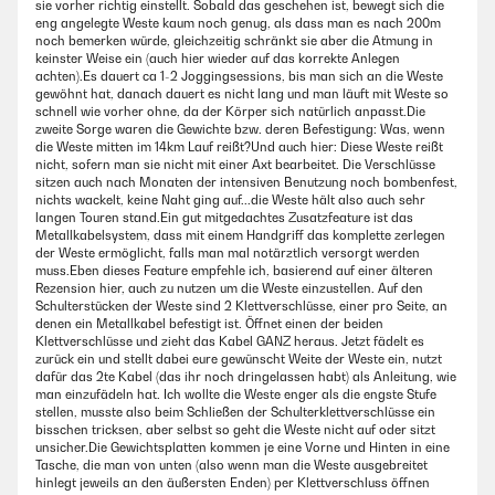
sie vorher richtig einstellt. Sobald das geschehen ist, bewegt sich die
eng angelegte Weste kaum noch genug, als dass man es nach 200m
noch bemerken würde, gleichzeitig schränkt sie aber die Atmung in
keinster Weise ein (auch hier wieder auf das korrekte Anlegen
achten).Es dauert ca 1-2 Joggingsessions, bis man sich an die Weste
gewöhnt hat, danach dauert es nicht lang und man läuft mit Weste so
schnell wie vorher ohne, da der Körper sich natürlich anpasst.Die
zweite Sorge waren die Gewichte bzw. deren Befestigung: Was, wenn
die Weste mitten im 14km Lauf reißt?Und auch hier: Diese Weste reißt
nicht, sofern man sie nicht mit einer Axt bearbeitet. Die Verschlüsse
sitzen auch nach Monaten der intensiven Benutzung noch bombenfest,
nichts wackelt, keine Naht ging auf...die Weste hält also auch sehr
langen Touren stand.Ein gut mitgedachtes Zusatzfeature ist das
Metallkabelsystem, dass mit einem Handgriff das komplette zerlegen
der Weste ermöglicht, falls man mal notärztlich versorgt werden
muss.Eben dieses Feature empfehle ich, basierend auf einer älteren
Rezension hier, auch zu nutzen um die Weste einzustellen. Auf den
Schulterstücken der Weste sind 2 Klettverschlüsse, einer pro Seite, an
denen ein Metallkabel befestigt ist. Öffnet einen der beiden
Klettverschlüsse und zieht das Kabel GANZ heraus. Jetzt fädelt es
zurück ein und stellt dabei eure gewünscht Weite der Weste ein, nutzt
dafür das 2te Kabel (das ihr noch dringelassen habt) als Anleitung, wie
man einzufädeln hat. Ich wollte die Weste enger als die engste Stufe
stellen, musste also beim Schließen der Schulterklettverschlüsse ein
bisschen tricksen, aber selbst so geht die Weste nicht auf oder sitzt
unsicher.Die Gewichtsplatten kommen je eine Vorne und Hinten in eine
Tasche, die man von unten (also wenn man die Weste ausgebreitet
hinlegt jeweils an den äußersten Enden) per Klettverschluss öffnen