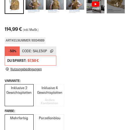
+4
114,99 €
(inkl. MwSt.)
ARTIKELNUMMER: 10034989
-50%
CODE:
SALE50P
DU SPARST:
57,50 €
Nutzungsbedingungen
VARIANTE:
Inklusive 2
Inklusive 4
Gewichtsplatten
Gewichtsplatten
Andere
Kombination
FARBE:
Mehrfarbig
Porzellanblau