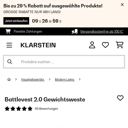
Bis zu 29 % Rabatt auf ausgewählte Produkte!
GROSSE RABATTE NUR 48H LANG!
09
26
59
Jetzt einkaufen
S
M
S
Flexible Zahlungen
Versandkostenfrei ab 100 €*
Haushaltsgeräte
Modern Living
Battlevest 2.0 Gewichtsweste
65 Bewertungen