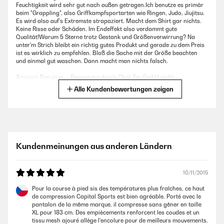
Feuchtigkeit wird sehr gut nach außen getragen.Ich benutze es primär
beim "Grappling", also Griffkampfsportarten wie Ringen, Judo, Jiujitsu.
Es wird also auf's Extremste strapaziert. Macht dem Shirt gar nichts.
Keine Risse oder Schäden. Im Endeffekt also verdammt gute
Qualität!Warum 5 Sterne trotz Gestank und Größenverwirrung? Na
unter'm Strich bleibt ein richtig gutes Produkt und gerade zu dem Preis
ist es wirklich zu empfehlen. Bloß die Sache mit der Größe beachten
und einmal gut waschen. Dann macht man nichts falsch.
Amazon Benutzer – Bewertung durch Chal-Tec GmbH nicht
eigenständig überprüft
Alle Kundenbewertungen zeigen
11/12/2015
Hält sehr gut warm und fühlt sich gut an der Haut an als ob man es
nicht tragen würde :1)
Kundenmeinungen aus anderen Ländern
Amazon Benutzer – Bewertung durch Chal-Tec GmbH nicht
eigenständig überprüft
10/11/2015
Pour la course à pied sis des températures plus fraîches, ce haut
de compression Capital Sports est bien agréable. Porté avec le
pantalon de la même marque, il compresse sans gêner en taille
XL pour 183 cm. Des empiècements renforcent les coudes et un
tissu mesh ajouré allège l'encolure pour de meilleurs mouvements.