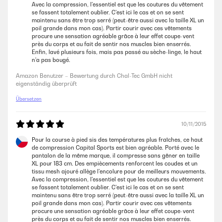
Avec la compression, l'essentiel est que les coutures du vêtement
se fassent totalement oublier. C'est ici le cas et on se sent
maintenu sans être trop serré (peut-être aussi avec la taille XL un
poil grande dans mon cas). Partir courir avec ces vêtements
procure une sensation agréable grâce à leur effet coupe-vent
près du corps et au fait de sentir nos muscles bien enserrés.
Enfin, lavé plusieurs fois, mais pas passé au sèche-linge, le haut
n'a pas bougé.
Amazon Benutzer – Bewertung durch Chal-Tec GmbH nicht
eigenständig überprüft
Übersetzen
10/11/2015
Pour la course à pied sis des températures plus fraîches, ce haut
de compression Capital Sports est bien agréable. Porté avec le
pantalon de la même marque, il compresse sans gêner en taille
XL pour 183 cm. Des empiècements renforcent les coudes et un
tissu mesh ajouré allège l'encolure pour de meilleurs mouvements.
Avec la compression, l'essentiel est que les coutures du vêtement
se fassent totalement oublier. C'est ici le cas et on se sent
maintenu sans être trop serré (peut-être aussi avec la taille XL un
poil grande dans mon cas). Partir courir avec ces vêtements
procure une sensation agréable grâce à leur effet coupe-vent
près du corps et au fait de sentir nos muscles bien enserrés.