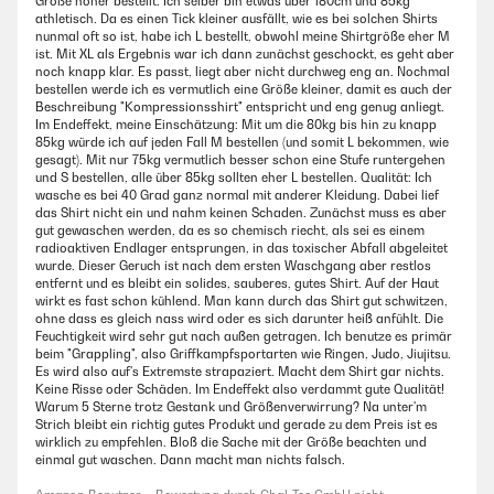
Größe höher bestellt. Ich selber bin etwas über 180cm und 85kg
athletisch. Da es einen Tick kleiner ausfällt, wie es bei solchen Shirts
nunmal oft so ist, habe ich L bestellt, obwohl meine Shirtgröße eher M
ist. Mit XL als Ergebnis war ich dann zunächst geschockt, es geht aber
noch knapp klar. Es passt, liegt aber nicht durchweg eng an. Nochmal
bestellen werde ich es vermutlich eine Größe kleiner, damit es auch der
Beschreibung "Kompressionsshirt" entspricht und eng genug anliegt.
Im Endeffekt, meine Einschätzung: Mit um die 80kg bis hin zu knapp
85kg würde ich auf jeden Fall M bestellen (und somit L bekommen, wie
gesagt). Mit nur 75kg vermutlich besser schon eine Stufe runtergehen
und S bestellen, alle über 85kg sollten eher L bestellen. Qualität: Ich
wasche es bei 40 Grad ganz normal mit anderer Kleidung. Dabei lief
das Shirt nicht ein und nahm keinen Schaden. Zunächst muss es aber
gut gewaschen werden, da es so chemisch riecht, als sei es einem
radioaktiven Endlager entsprungen, in das toxischer Abfall abgeleitet
wurde. Dieser Geruch ist nach dem ersten Waschgang aber restlos
entfernt und es bleibt ein solides, sauberes, gutes Shirt. Auf der Haut
wirkt es fast schon kühlend. Man kann durch das Shirt gut schwitzen,
ohne dass es gleich nass wird oder es sich darunter heiß anfühlt. Die
Feuchtigkeit wird sehr gut nach außen getragen. Ich benutze es primär
beim "Grappling", also Griffkampfsportarten wie Ringen, Judo, Jiujitsu.
Es wird also auf's Extremste strapaziert. Macht dem Shirt gar nichts.
Keine Risse oder Schäden. Im Endeffekt also verdammt gute Qualität!
Warum 5 Sterne trotz Gestank und Größenverwirrung? Na unter'm
Strich bleibt ein richtig gutes Produkt und gerade zu dem Preis ist es
wirklich zu empfehlen. Bloß die Sache mit der Größe beachten und
einmal gut waschen. Dann macht man nichts falsch.