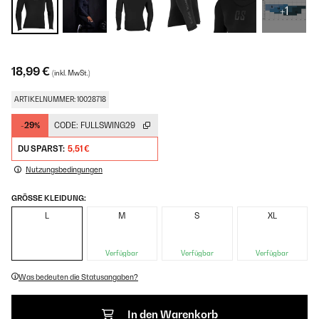
+1
18,99 €
(inkl. MwSt.)
ARTIKELNUMMER: 10028718
-29%
CODE:
FULLSWING29
DU SPARST:
5,51 €
Nutzungsbedingungen
GRÖSSE KLEIDUNG:
L
M
S
XL
Verfügbar
Verfügbar
Verfügbar
Was bedeuten die Statusangaben?
In den Warenkorb