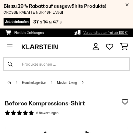
Bis zu 29 % Rabatt auf ausgewählte Produkte!
GROSSE RABATTE NUR 48H LANG!
37
14
46
Jetzt einkaufen
S
M
S
Flexible Zahlungen
Versandkostenfrei ab 100 €*
Haushaltsgeräte
Modern Living
Beforce Kompressions-Shirt
6 Bewertungen