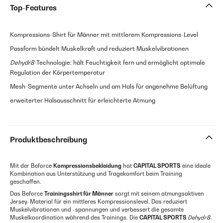
Top-Features
Kompressions-Shirt für Männer mit mittlerem Kompressions-Level
Passform bündelt Muskelkraft und reduziert Muskelvibrationen
Dehydr8
-Technologie: hält Feuchtigkeit fern und ermöglicht optimale
Regulation der Körpertemperatur
Mesh-Segmente unter Achseln und am Hals für angenehme Belüftung
erweiterter Halsausschnitt für erleichterte Atmung
Produktbeschreibung
Mit der Beforce
Kompressionsbekleidung
hat
CAPITAL SPORTS
eine ideale
Kombination aus Unterstützung und Tragekomfort beim Training
geschaffen.
Das Beforce
Trainingsshirt für Männer
sorgt mit seinem atmungsaktiven
Jersey-Material für ein mittleres Kompressionslevel. Das reduziert
Muskelvibrationen und -spannungen und verbessert die gesamte
Muskelkoordination während des Trainings. Die
CAPITAL SPORTS
Dehydr8
-