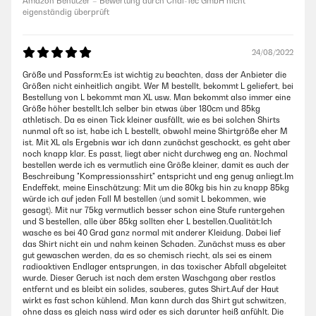
Amazon Benutzer – Bewertung durch Chal-Tec GmbH nicht
eigenständig überprüft
24/08/2022
Größe und Passform:Es ist wichtig zu beachten, dass der Anbieter die
Größen nicht einheitlich angibt. Wer M bestellt, bekommt L geliefert, bei
Bestellung von L bekommt man XL usw. Man bekommt also immer eine
Größe höher bestellt.Ich selber bin etwas über 180cm und 85kg
athletisch. Da es einen Tick kleiner ausfällt, wie es bei solchen Shirts
nunmal oft so ist, habe ich L bestellt, obwohl meine Shirtgröße eher M
ist. Mit XL als Ergebnis war ich dann zunächst geschockt, es geht aber
noch knapp klar. Es passt, liegt aber nicht durchweg eng an. Nochmal
bestellen werde ich es vermutlich eine Größe kleiner, damit es auch der
Beschreibung "Kompressionsshirt" entspricht und eng genug anliegt.Im
Endeffekt, meine Einschätzung: Mit um die 80kg bis hin zu knapp 85kg
würde ich auf jeden Fall M bestellen (und somit L bekommen, wie
gesagt). Mit nur 75kg vermutlich besser schon eine Stufe runtergehen
und S bestellen, alle über 85kg sollten eher L bestellen.Qualität:Ich
wasche es bei 40 Grad ganz normal mit anderer Kleidung. Dabei lief
das Shirt nicht ein und nahm keinen Schaden. Zunächst muss es aber
gut gewaschen werden, da es so chemisch riecht, als sei es einem
radioaktiven Endlager entsprungen, in das toxischer Abfall abgeleitet
wurde. Dieser Geruch ist nach dem ersten Waschgang aber restlos
entfernt und es bleibt ein solides, sauberes, gutes Shirt.Auf der Haut
wirkt es fast schon kühlend. Man kann durch das Shirt gut schwitzen,
ohne dass es gleich nass wird oder es sich darunter heiß anfühlt. Die