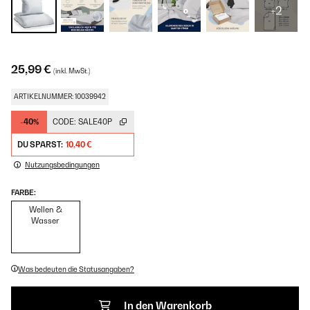
+2
25,99 €
(inkl. MwSt.)
ARTIKELNUMMER: 10039942
-40%
CODE:
SALE40P
DU SPARST:
10,40 €
Nutzungsbedingungen
FARBE:
Wellen &
Wasser
Was bedeuten die Statusangaben?
In den Warenkorb