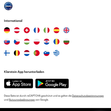
Übersetzen
29/08/2022
25/02/2023
ist ok nicht so glatt wie Seide
International
Prodotto ricevuto nei tempi stabiliti. Al primo lavaggio si nota
subito la qualità dei materiali. pagato molto poco grazie ad uno
Amazon Benutzer – Bewertung durch Chal-Tec GmbH nicht
sconto flash. rifarei l'acquisto molto volentieri. consiglio
eigenständig überprüft
Amazon Benutzer – Bewertung durch Chal-Tec GmbH nicht
eigenständig überprüft
29/08/2022
Übersetzen
Habe vor dieser die Amazon Basic Mikrofaser Bättwäsche gekauft die
gut ist aber etwas güstiger wirkt mit Plastik Knöpfen als Verschluss
statt wie hier ein Metall Reißverschluss, auch der Stoff wirkt
hochwertiger hier und etwas angenehmer, hat etwas Fäden verloren
am Anfang aber nach einmal Waschen ist das weg
Klarstein App herunterladen
Amazon Benutzer – Bewertung durch Chal-Tec GmbH nicht
eigenständig überprüft
27/08/2022
Diese Seite ist durch reCAPTCHA geschützt und es gelten die
Datenschutzbestimmungen
und
Nutzungsbedingungen
von Google.
Super schöne Bettwäsche
Amazon Benutzer – Bewertung durch Chal-Tec GmbH nicht