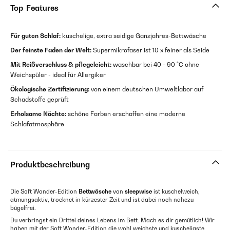
Top-Features
Für guten Schlaf:
kuschelige, extra seidige Ganzjahres-Bettwäsche
Der feinste Faden der Welt:
Supermikrofaser ist 10 x feiner als Seide
Mit Reißverschluss & pflegeleicht:
waschbar bei 40 - 90 °C ohne
Weichspüler - ideal für Allergiker
Ökologische Zertifizierung:
von einem deutschen Umweltlabor auf
Schadstoffe geprüft
Erholsame Nächte:
schöne Farben erschaffen eine moderne
Schlafatmosphäre
Produktbeschreibung
Die Soft Wonder-Edition
Bettwäsche
von
sleepwise
ist kuschelweich,
atmungsaktiv, trocknet in kürzester Zeit und ist dabei noch nahezu
bügelfrei.
Du verbringst ein Drittel deines Lebens im Bett. Mach es dir gemütlich! Wir
haben mit der Soft Wonder-Edition die wohl weichste und kuscheligste