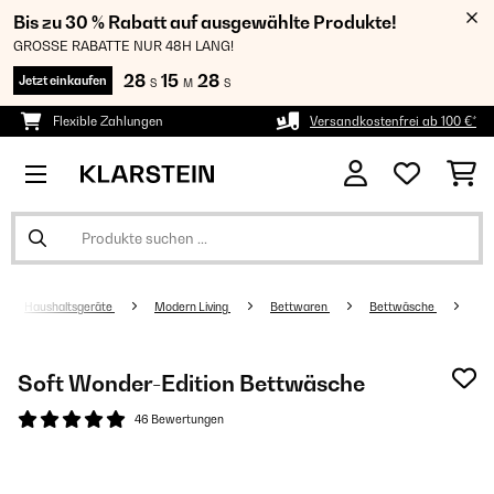
Bis zu 30 % Rabatt auf ausgewählte Produkte!
GROSSE RABATTE NUR 48H LANG!
28
15
28
Jetzt einkaufen
S
M
S
Flexible Zahlungen
Versandkostenfrei ab 100 €*
Haushaltsgeräte
Modern Living
Bettwaren
Bettwäsche
Soft Wonder-Edition Bettwäsche
46 Bewertungen