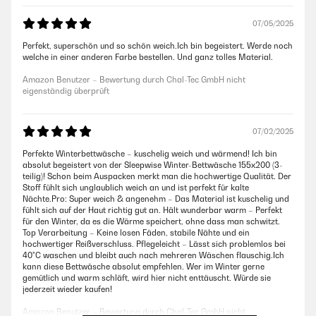
07/05/2025
Perfekt, superschön und so schön weich.Ich bin begeistert. Werde noch
welche in einer anderen Farbe bestellen. Und ganz tolles Material.
Amazon Benutzer – Bewertung durch Chal-Tec GmbH nicht
eigenständig überprüft
07/02/2025
Perfekte Winterbettwäsche – kuschelig weich und wärmend! Ich bin
absolut begeistert von der Sleepwise Winter-Bettwäsche 155x200 (3-
teilig)! Schon beim Auspacken merkt man die hochwertige Qualität. Der
Stoff fühlt sich unglaublich weich an und ist perfekt für kalte
Nächte.Pro: Super weich & angenehm – Das Material ist kuschelig und
fühlt sich auf der Haut richtig gut an. Hält wunderbar warm – Perfekt
für den Winter, da es die Wärme speichert, ohne dass man schwitzt.
Top Verarbeitung – Keine losen Fäden, stabile Nähte und ein
hochwertiger Reißverschluss. Pflegeleicht – Lässt sich problemlos bei
40°C waschen und bleibt auch nach mehreren Wäschen flauschig.Ich
kann diese Bettwäsche absolut empfehlen. Wer im Winter gerne
gemütlich und warm schläft, wird hier nicht enttäuscht. Würde sie
jederzeit wieder kaufen!
Amazon Benutzer – Bewertung durch Chal-Tec GmbH nicht