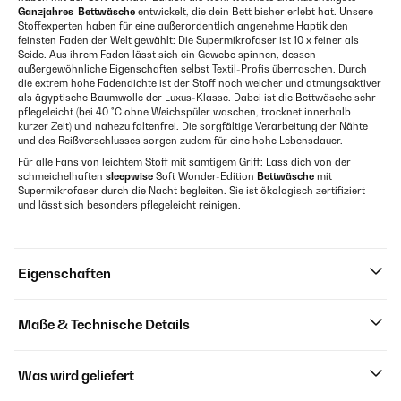
Ganzjahres-Bettwäsche
entwickelt, die dein Bett bisher erlebt hat. Unsere
Stoffexperten haben für eine außerordentlich angenehme Haptik den
feinsten Faden der Welt gewählt: Die Supermikrofaser ist 10 x feiner als
Seide. Aus ihrem Faden lässt sich ein Gewebe spinnen, dessen
außergewöhnliche Eigenschaften selbst Textil-Profis überraschen. Durch
die extrem hohe Fadendichte ist der Stoff noch weicher und atmungsaktiver
als ägyptische Baumwolle der Luxus-Klasse. Dabei ist die Bettwäsche sehr
pflegeleicht (bei 40 °C ohne Weichspüler waschen, trocknet innerhalb
kurzer Zeit) und nahezu faltenfrei. Die sorgfältige Verarbeitung der Nähte
und des Reißverschlusses sorgen zudem für eine hohe Lebensdauer.
Für alle Fans von leichtem Stoff mit samtigem Griff: Lass dich von der
schmeichelhaften
sleepwise
Soft Wonder-Edition
Bettwäsche
mit
Supermikrofaser durch die Nacht begleiten. Sie ist ökologisch zertifiziert
und lässt sich besonders pflegeleicht reinigen.
Eigenschaften
Maße & Technische Details
Was wird geliefert