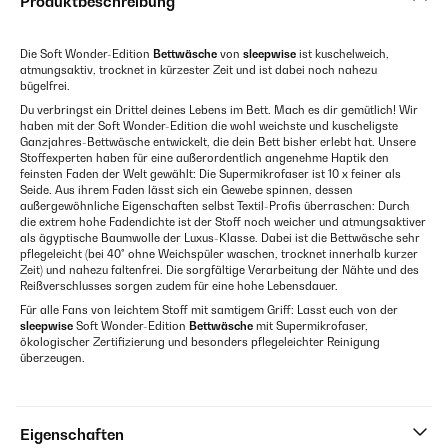
Produktbeschreibung
Die Soft Wonder-Edition
Bettwäsche
von
sleepwise
ist kuschelweich,
atmungsaktiv, trocknet in kürzester Zeit und ist dabei noch nahezu
bügelfrei.
Du verbringst ein Drittel deines Lebens im Bett. Mach es dir gemütlich! Wir
haben mit der Soft Wonder-Edition die wohl weichste und kuscheligste
Ganzjahres-Bettwäsche entwickelt, die dein Bett bisher erlebt hat. Unsere
Stoffexperten haben für eine außerordentlich angenehme Haptik den
feinsten Faden der Welt gewählt: Die Supermikrofaser ist 10 x feiner als
Seide. Aus ihrem Faden lässt sich ein Gewebe spinnen, dessen
außergewöhnliche Eigenschaften selbst Textil-Profis überraschen: Durch
die extrem hohe Fadendichte ist der Stoff noch weicher und atmungsaktiver
als ägyptische Baumwolle der Luxus-Klasse. Dabei ist die Bettwäsche sehr
pflegeleicht (bei 40° ohne Weichspüler waschen, trocknet innerhalb kurzer
Zeit) und nahezu faltenfrei. Die sorgfältige Verarbeitung der Nähte und des
Reißverschlusses sorgen zudem für eine hohe Lebensdauer.
Für alle Fans von leichtem Stoff mit samtigem Griff: Lasst euch von der
sleepwise
Soft Wonder-Edition
Bettwäsche
mit Supermikrofaser,
ökologischer Zertifizierung und besonders pflegeleichter Reinigung
überzeugen.
Eigenschaften