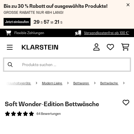
Bis zu 30 % Rabatt auf ausgewählte Produkte!
GROSSE RABATTE NUR 48H LANG!
29
57
21
Jetzt einkaufen
S
M
S
Flexible Zahlungen
Versandkostenfrei ab 100 €*
Haushaltsgeräte
Modern Living
Bettwaren
Bettwäsche
Soft Wonder-Edition Bettwäsche
64 Bewertungen