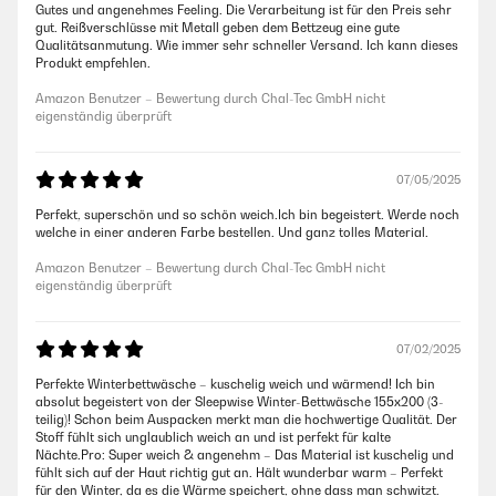
Gutes und angenehmes Feeling. Die Verarbeitung ist für den Preis sehr
gut. Reißverschlüsse mit Metall geben dem Bettzeug eine gute
Qualitätsanmutung. Wie immer sehr schneller Versand. Ich kann dieses
Produkt empfehlen.
Amazon Benutzer – Bewertung durch Chal-Tec GmbH nicht
eigenständig überprüft
07/05/2025
Perfekt, superschön und so schön weich.Ich bin begeistert. Werde noch
welche in einer anderen Farbe bestellen. Und ganz tolles Material.
Amazon Benutzer – Bewertung durch Chal-Tec GmbH nicht
eigenständig überprüft
07/02/2025
Perfekte Winterbettwäsche – kuschelig weich und wärmend! Ich bin
absolut begeistert von der Sleepwise Winter-Bettwäsche 155x200 (3-
teilig)! Schon beim Auspacken merkt man die hochwertige Qualität. Der
Stoff fühlt sich unglaublich weich an und ist perfekt für kalte
Nächte.Pro: Super weich & angenehm – Das Material ist kuschelig und
fühlt sich auf der Haut richtig gut an. Hält wunderbar warm – Perfekt
für den Winter, da es die Wärme speichert, ohne dass man schwitzt.