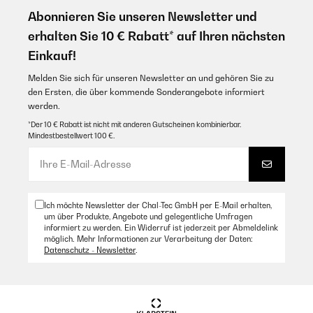
Abonnieren Sie unseren Newsletter und
Amazon Benutzer – Bewertung durch Chal-Tec GmbH nicht
eigenständig überprüft
erhalten Sie 10 € Rabatt* auf Ihren nächsten
11/05/2024
Übersetzen
Einkauf!
Sind sehr gut
Melden Sie sich für unseren Newsletter an und gehören Sie zu
Amazon Benutzer – Bewertung durch Chal-Tec GmbH nicht
06/02/2025
eigenständig überprüft
den Ersten, die über kommende Sonderangebote informiert
Ottima qualità
werden.
*Der 10 € Rabatt ist nicht mit anderen Gutscheinen kombinierbar.
19/04/2024
Amazon Benutzer – Bewertung durch Chal-Tec GmbH nicht
Mindestbestellwert 100 €.
eigenständig überprüft
Super Preis für tolle Bettwäsche.
Übersetzen
Amazon Benutzer – Bewertung durch Chal-Tec GmbH nicht
eigenständig überprüft
17/01/2025
Ich möchte Newsletter der Chal-Tec GmbH per E-Mail erhalten,
um über Produkte, Angebote und gelegentliche Umfragen
Buena calidad
16/04/2024
informiert zu werden. Ein Widerruf ist jederzeit per Abmeldelink
möglich. Mehr Informationen zur Verarbeitung der Daten:
so muss das sein.
Datenschutz - Newsletter
.
Amazon Benutzer – Bewertung durch Chal-Tec GmbH nicht
eigenständig überprüft
Amazon Benutzer – Bewertung durch Chal-Tec GmbH nicht
eigenständig überprüft
Übersetzen