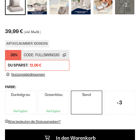
+2
39,99 €
(inkl. MwSt.)
ARTIKELNUMMER: 10036205
-30%
CODE:
FULLSWING30
DU SPARST:
12,00 €
Nutzungsbedingungen
FARBE:
Dunkelgrau
Ozeanblau
Sand
+3
Verfügbar
Verfügbar
Was bedeuten die Statusangaben?
In den Warenkorb