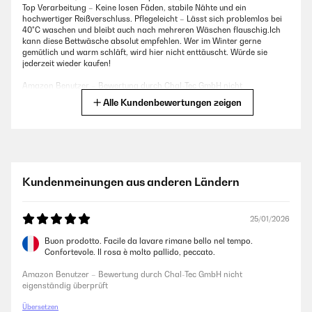
Top Verarbeitung – Keine losen Fäden, stabile Nähte und ein
hochwertiger Reißverschluss. Pflegeleicht – Lässt sich problemlos bei
40°C waschen und bleibt auch nach mehreren Wäschen flauschig.Ich
kann diese Bettwäsche absolut empfehlen. Wer im Winter gerne
gemütlich und warm schläft, wird hier nicht enttäuscht. Würde sie
jederzeit wieder kaufen!
Amazon Benutzer – Bewertung durch Chal-Tec GmbH nicht
eigenständig überprüft
Alle Kundenbewertungen zeigen
03/01/2025
Ich liebe diese Bettwäsche. Trocknerbeständig, mit Reißverschlüssen
und super angenehm.
Kundenmeinungen aus anderen Ländern
Amazon Benutzer – Bewertung durch Chal-Tec GmbH nicht
eigenständig überprüft
25/01/2026
Buon prodotto. Facile da lavare rimane bello nel tempo.
25/11/2024
Confortevole. Il rosa è molto pallido, peccato.
Ich bin sehr zufrieden von meine Auswahl, gut verpackt und schnell
Amazon Benutzer – Bewertung durch Chal-Tec GmbH nicht
geliefert.
eigenständig überprüft
Amazon Benutzer – Bewertung durch Chal-Tec GmbH nicht
Übersetzen
eigenständig überprüft