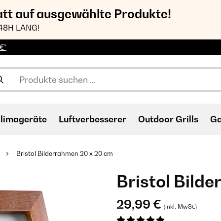
att auf ausgewählte Produkte!
48H LANG!
€*
limageräte
Luftverbesserer
Outdoor Grills
Ga
Bristol Bilderrahmen 20 x 20 cm
Bristol Bild
29,99 €
(inkl. MwSt.)