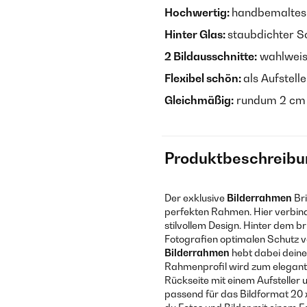
Hochwertig:
handbemaltes 
Hinter Glas:
staubdichter S
2 Bildausschnitte:
wahlweis
Flexibel schön:
als Aufstel
Gleichmäßig:
rundum 2 cm 
Produktbeschreibu
Der exklusive
Bilderrahmen
Br
perfekten Rahmen. Hier verbind
stilvollem Design. Hinter dem b
Fotografien optimalen Schutz vor
Bilderrahmen
hebt dabei deine
Rahmenprofil wird zum elegant
Rückseite mit einem Aufsteller
passend für das Bildformat 20