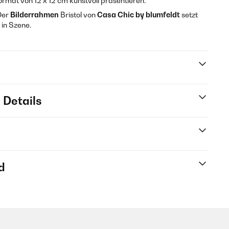
ormat von 12 x 12 cm kunstvoll präsentieren.
Der
Bilderrahmen
Bristol von
Casa Chic by blumfeldt
setzt
 in Szene.
 Details
d