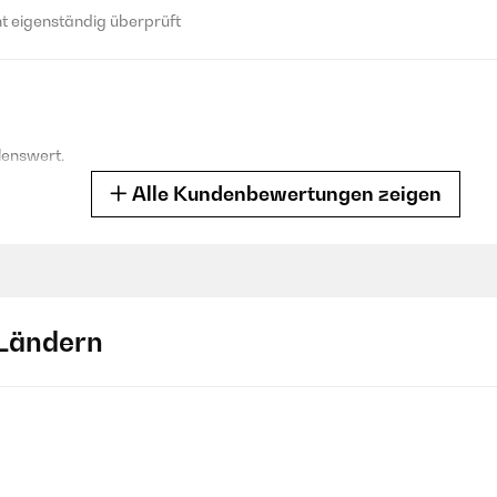
 eigenständig überprüft
lenswert.
Alle Kundenbewertungen zeigen
 eigenständig überprüft
Ländern
ahmen zum basteln, welche nur aus einer dünnen Pressspahnplatte bes
eden und habe auch feine Linien gut zeichnen können. Würde ich bei Be
 eigenständig überprüft