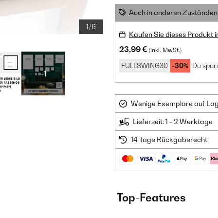
Auch in anderen Zuständen 
1/6
Kaufen Sie dieses Produkt 
23,99 €
(inkl. MwSt.)
FULLSWING30
-30%
Du spars
+1
Wenige Exemplare auf Lager
Lieferzeit: 1 - 2 Werktage
14 Tage Rückgaberecht
Top-Features