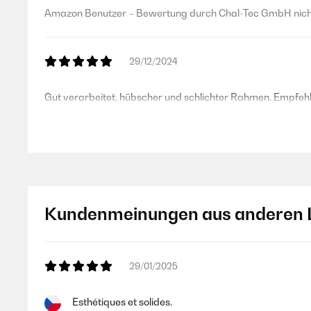
Amazon Benutzer – Bewertung durch Chal-Tec GmbH nicht
29/12/2024
Gut verarbeitet, hübscher und schlichter Rahmen. Empfeh
Amazon Benutzer – Bewertung durch Chal-Tec GmbH nicht
25/12/2024
Kundenmeinungen aus anderen 
Die Rahmen sehen gut aus, v.a. im Vergleich zu anderen R
was sich sehr gut fürs Holzbrennen eignet. Bin total zufri
29/01/2025
Amazon Benutzer – Bewertung durch Chal-Tec GmbH nicht
Esthétiques et solides.