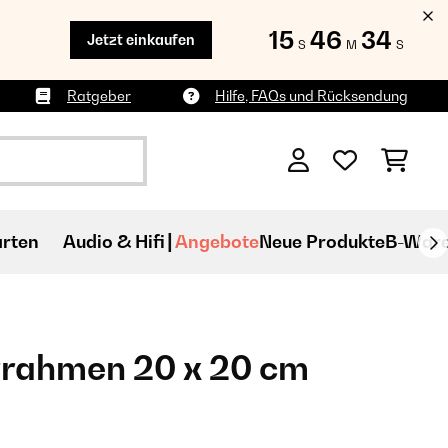
15
46
33
Jetzt einkaufen
S
M
S
Ratgeber
Hilfe, FAQs und Rücksendung
rten
Audio & Hifi
Angebote
Neue Produkte
B-War
errahmen 20 x 20 cm