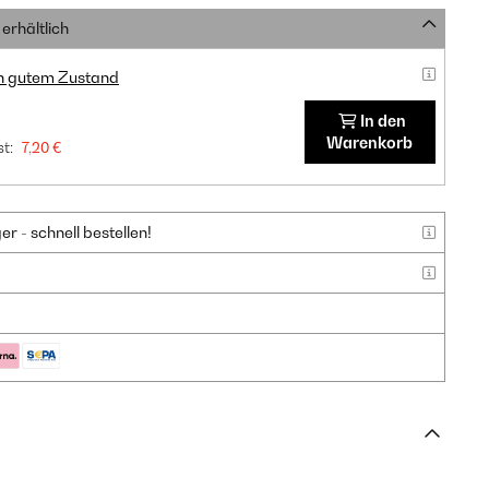
erhältlich
in gutem Zustand
In den
Warenkorb
t:
7,20 €
 - schnell bestellen!