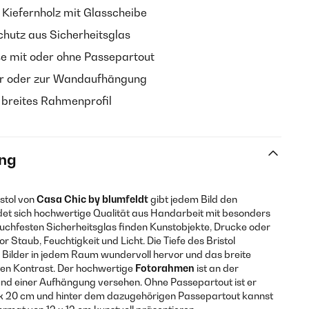
Kiefernholz mit Glasscheibe
chutz aus Sicherheitsglas
e mit oder ohne Passepartout
ler oder zur Wandaufhängung
breites Rahmenprofil
ng
istol von
Casa Chic by blumfeldt
gibt jedem Bild den
et sich hochwertige Qualität aus Handarbeit mit besonders
ruchfesten Sicherheitsglas finden Kunstobjekte, Drucke oder
 Staub, Feuchtigkeit und Licht. Die Tiefe des Bristol
 Bilder in jedem Raum wundervoll hervor und das breite
en Kontrast. Der hochwertige
Fotorahmen
ist an der
 und einer Aufhängung versehen. Ohne Passepartout ist er
 x 20 cm und hinter dem dazugehörigen Passepartout kannst