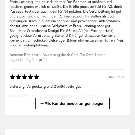
Preis-Leistung ist hier wirklich top! Der Rahmen ist schlicht und
modern, genau wie ich es wollte. Die Größe passt perfekt für A3, dank
Passepartout aber auch ideal für A4 nutzbar. Die Verarbeitung ist gut
und stabil, und man kann den Rahmen sowohl hinstellen als auch
aufhängen. Alles in allem ein schöner und praktischer Bilderrahmen,
der tut, was er soll. (siehe Bild)Vorteile: Preis-Leistung sehr gut
Schlichtes & modernes Design Für A3 und A4 (mit Passepartout)
geeignet Gute Verarbeitung Stehend & hängend nutzbarNachteile:
KeineFazit:Ein schicker, vielseitiger Bilderrahmen zu einem fairen Preis
– klare Kaufempfehlung.
Amazon Benutzer – Bewertung durch Chal-Tec GmbH nicht
eigenständig überprüft
16/01/2025
Lieferung, Verpackung und Qualität sehr gut
Amazon Benutzer – Bewertung durch Chal-Tec GmbH nicht
eigenständig überprüft
Alle Kundenbewertungen zeigen
16/01/2025
Ware wie beschrieben einwandfrei verpackt und schnelle Lieferung!!!