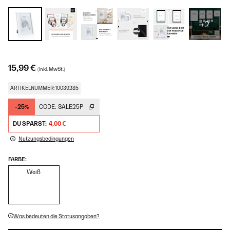
+2
15,99 €
(inkl. MwSt.)
ARTIKELNUMMER: 10039285
-25%
CODE:
SALE25P
DU SPARST:
4,00 €
Nutzungsbedingungen
FARBE:
Weiß
Was bedeuten die Statusangaben?