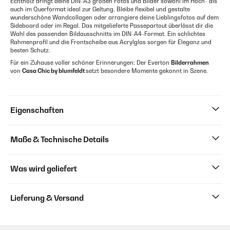
Echtholz bringt deine DIN-A3 großen Fotos und Bilder sowohl im Hoch- als
auch im Querformat ideal zur Geltung. Bleibe flexibel und gestalte
wunderschöne Wandcollagen oder arrangiere deine Lieblingsfotos auf dem
Sideboard oder im Regal. Das mitgelieferte Passepartout überlässt dir die
Wahl des passenden Bildausschnitts im DIN-A4-Format. Ein schlichtes
Rahmenprofil und die Frontscheibe aus Acrylglas sorgen für Eleganz und
besten Schutz.
Für ein Zuhause voller schöner Erinnerungen: Der Everton
Bilderrahmen
von
Casa Chic by blumfeldt
setzt besondere Momente gekonnt in Szene.
Eigenschaften
Maße & Technische Details
Was wird geliefert
Lieferung & Versand