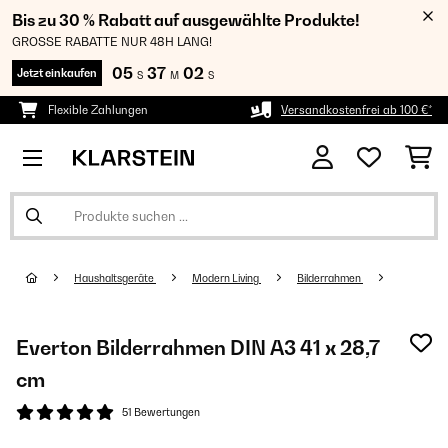
Bis zu 30 % Rabatt auf ausgewählte Produkte!
GROSSE RABATTE NUR 48H LANG!
05
37
01
Jetzt einkaufen
S
M
S
Flexible Zahlungen
Versandkostenfrei ab 100 €*
Haushaltsgeräte
Modern Living
Bilderrahmen
Everton Bilderrahmen DIN A3 41 x 28,7
cm
51 Bewertungen