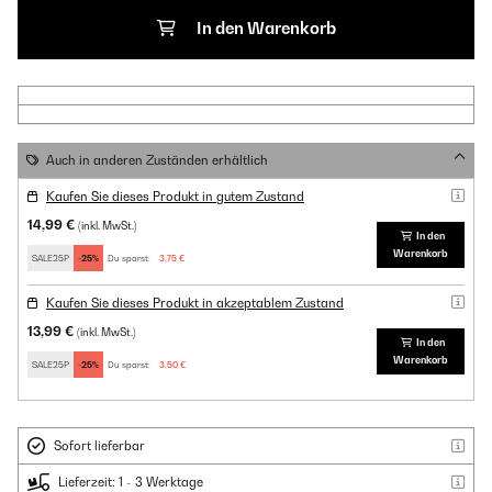
In den Warenkorb
Auch in anderen Zuständen erhältlich
Kaufen Sie dieses Produkt in gutem Zustand
14,99 €
(inkl. MwSt.)
In den
Warenkorb
SALE25P
-25%
Du sparst:
3,75 €
Kaufen Sie dieses Produkt in akzeptablem Zustand
13,99 €
(inkl. MwSt.)
In den
Warenkorb
SALE25P
-25%
Du sparst:
3,50 €
Sofort lieferbar
Lieferzeit: 1 - 3 Werktage