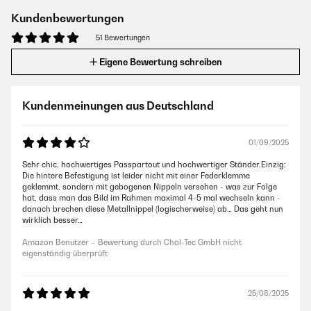
Kundenbewertungen
51 Bewertungen
Eigene Bewertung schreiben
Kundenmeinungen aus Deutschland
01/09/2025
Sehr chic, hochwertiges Passpartout und hochwertiger Ständer.Einzig:
Die hintere Befestigung ist leider nicht mit einer Federklemme
geklemmt, sondern mit gebogenen Nippeln versehen - was zur Folge
hat, dass man das Bild im Rahmen maximal 4-5 mal wechseln kann -
danach brechen diese Metallnippel (logischerweise) ab… Das geht nun
wirklich besser…
Amazon Benutzer – Bewertung durch Chal-Tec GmbH nicht
eigenständig überprüft
25/08/2025