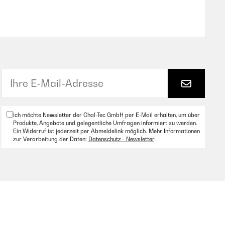
s Programmbeitrag für die Hochzeit von Freunden gekauft
 der Feier gesorgt! Eine tolle Alternative zu einem
Ich möchte Newsletter der Chal-Tec GmbH per E-Mail erhalten, um über
Produkte, Angebote und gelegentliche Umfragen informiert zu werden.
Ein Widerruf ist jederzeit per Abmeldelink möglich. Mehr Informationen
zur Verarbeitung der Daten:
Datenschutz - Newsletter
.
wegs war. Dabei bin ich auf dieses Spiel gestoßen. Wir
ndestens einmal auf einen Foto zu entdecken ist. Wir
onnte. Alle Gäste hatten dabei super viel Spaß und waren