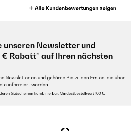
Alle Kundenbewertungen zeigen
iner Hochzeit mitgemacht haben und lustig fanden, haben wir es al
, bei den Gästen und dem Brautpaar, und hat für viel Unterhaltung auf
e unseren Newsletter und
0 € Rabatt* auf Ihren nächsten
 eigenständig überprüft
en Newsletter an und gehören Sie zu den Ersten, die über
e informiert werden.
anderen Gutscheinen kombinierbar. Mindestbestellwert 100 €.
igung für die Gäste während das Brautpaar mit dem Fotografen unter
 Fotoaufgabe erfüllen. Damit war garantiert, dass auch jeder Gast mi
r seine Aufgabe und das dazugehörige Foto kleben und beschriften k
 eigenständig überprüft