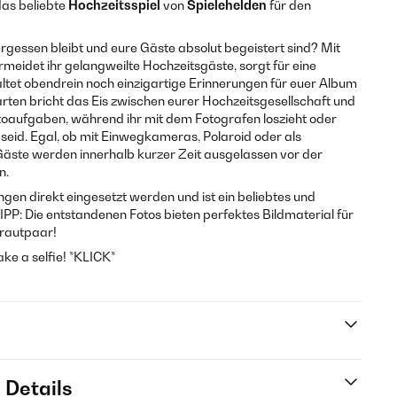
das beliebte
Hochzeitsspiel
von
Spielehelden
für den
vergessen bleibt und eure Gäste absolut begeistert sind? Mit
rmeidet ihr gelangweilte Hochzeitsgäste, sorgt für eine
tet obendrein noch einzigartige Erinnerungen für euer Album
Karten bricht das Eis zwischen eurer Hochzeitsgesellschaft und
otoaufgaben, während ihr mit dem Fotografen loszieht oder
eid. Egal, ob mit Einwegkameras, Polaroid oder als
äste werden innerhalb kurzer Zeit ausgelassen vor der
n.
gen direkt eingesetzt werden und ist ein beliebtes und
PP: Die entstandenen Fotos bieten perfektes Bildmaterial für
Brautpaar!
ke a selfie! *KLICK*
 Details