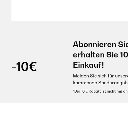
20/02/2023
Sehr unterhaltsam Nachdem wir das Spiel als Gäste auf e
und die Fotostation dazu organisiert. Kam absolut super an
Abonnieren Si
"klassischen" Gästebuch.
erhalten Sie 1
Amazon Benutzer – Bewertung durch Chal-Tec GmbH nicht
-10€
Einkauf!
Melden Sie sich für unser
25/08/2022
kommende Sonderangebot
*Der 10 € Rabatt ist nicht mit 
Als Trauzeugin war ich auf der Suche nach einer Beschäft
haben die Karten verteilt und jeder Gast konnte somit eine
haben zusätzlich ein Fotoalbum mit ausgelegt in dem jede
sehr gut beschäftigt.
Amazon Benutzer – Bewertung durch Chal-Tec GmbH nicht