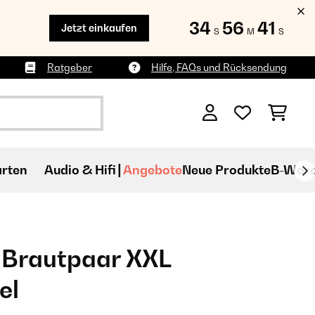
34
56
39
Jetzt einkaufen
S
M
S
Ratgeber
Hilfe, FAQs und Rücksendung
rten
Audio & Hifi
Angebote
Neue Produkte
B-War
s Brautpaar XXL
el