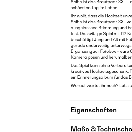
Selfie ist das Brautpaar XXL – 
schönsten Tag im Leben.
Ihr wollt, dass die Hochzeit un
Selfie ist das Brautpaar XXL ve
ausgelassene Stimmung und hal
fest. Das witzige Spiel mit 112 
beschäftigt Jung und Alt mit F
gerade anderweitig unterwegs s
Ergänzung zur Fotobox – eure G
Kamera posen und herumalber
Das Spiel kann ohne Vorbereitun
kreatives Hochzeitsgeschenk. TI
ein Erinnerungsalbum für das 
Worauf wartet ihr noch? Let’s ta
Eigenschaften
Maße & Technische