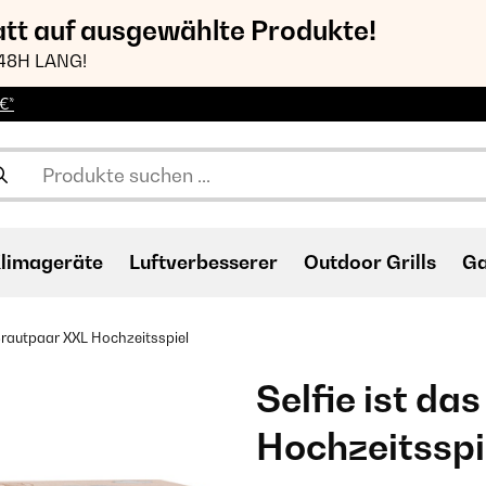
att auf ausgewählte Produkte!
48H LANG!
€*
limageräte
Luftverbesserer
Outdoor Grills
Ga
 Brautpaar XXL Hochzeitsspiel
Selfie ist da
Hochzeitsspi