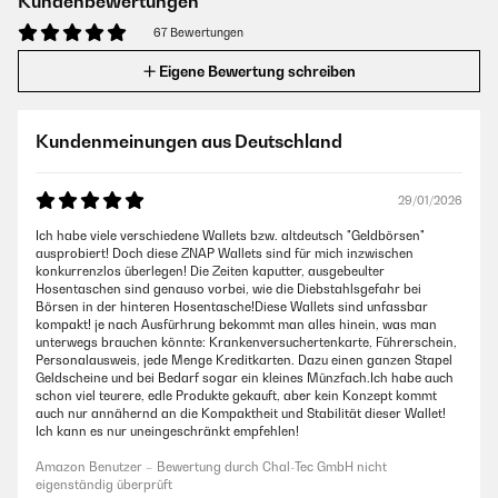
Kundenbewertungen
67 Bewertungen
Eigene Bewertung schreiben
Kundenmeinungen aus Deutschland
29/01/2026
Ich habe viele verschiedene Wallets bzw. altdeutsch "Geldbörsen"
ausprobiert! Doch diese ZNAP Wallets sind für mich inzwischen
konkurrenzlos überlegen! Die Zeiten kaputter, ausgebeulter
Hosentaschen sind genauso vorbei, wie die Diebstahlsgefahr bei
Börsen in der hinteren Hosentasche!Diese Wallets sind unfassbar
kompakt! je nach Ausfürhrung bekommt man alles hinein, was man
unterwegs brauchen könnte: Krankenversuchertenkarte, Führerschein,
Personalausweis, jede Menge Kreditkarten. Dazu einen ganzen Stapel
Geldscheine und bei Bedarf sogar ein kleines Münzfach.Ich habe auch
schon viel teurere, edle Produkte gekauft, aber kein Konzept kommt
auch nur annähernd an die Kompaktheit und Stabilität dieser Wallet!
Ich kann es nur uneingeschränkt empfehlen!
Amazon Benutzer – Bewertung durch Chal-Tec GmbH nicht
eigenständig überprüft