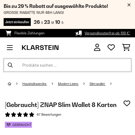
Bis zu 29 % Rabatt auf ausgewählte Produkte!
GROSSE RABATTE NUR 48H LANG!
26
23
08
Jetzt einkaufen
S
M
S
Flexible Zahlungen
Versandkostenfrei ab 100 €*
Haushaltsgeräte
Modern Living
Slim wallet
[Gebraucht] ZNAP Slim Wallet 8 Karten
67 Bewertungen
GEBRAUCHT