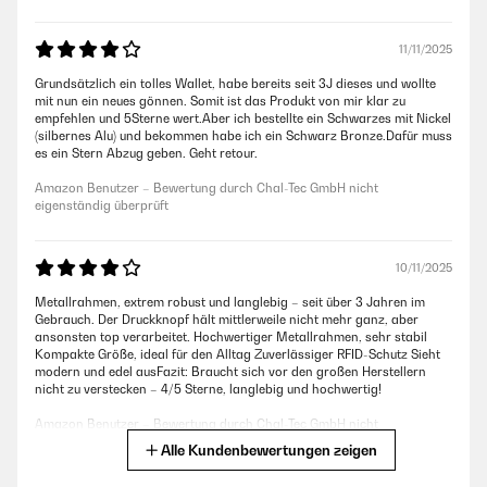
11/11/2025
Grundsätzlich ein tolles Wallet, habe bereits seit 3J dieses und wollte
mit nun ein neues gönnen. Somit ist das Produkt von mir klar zu
empfehlen und 5Sterne wert.Aber ich bestellte ein Schwarzes mit Nickel
(silbernes Alu) und bekommen habe ich ein Schwarz Bronze.Dafür muss
es ein Stern Abzug geben. Geht retour.
Amazon Benutzer – Bewertung durch Chal-Tec GmbH nicht
eigenständig überprüft
10/11/2025
Metallrahmen, extrem robust und langlebig – seit über 3 Jahren im
Gebrauch. Der Druckknopf hält mittlerweile nicht mehr ganz, aber
ansonsten top verarbeitet. Hochwertiger Metallrahmen, sehr stabil
Kompakte Größe, ideal für den Alltag Zuverlässiger RFID-Schutz Sieht
modern und edel ausFazit: Braucht sich vor den großen Herstellern
nicht zu verstecken – 4/5 Sterne, langlebig und hochwertig!
Amazon Benutzer – Bewertung durch Chal-Tec GmbH nicht
eigenständig überprüft
Alle Kundenbewertungen zeigen