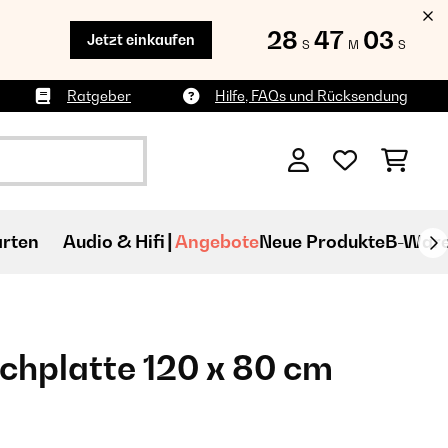
28
47
02
Jetzt einkaufen
S
M
S
Ratgeber
Hilfe, FAQs und Rücksendung
rten
Audio & Hifi
Angebote
Neue Produkte
B-War
chplatte 120 x 80 cm