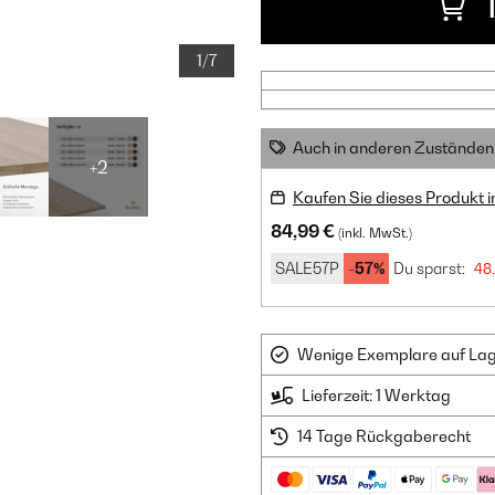
1/7
Auch in anderen Zuständen 
+2
Kaufen Sie dieses Produkt 
84,99 €
(inkl. MwSt.)
SALE57P
-57%
Du sparst:
48
Wenige Exemplare auf Lager
Lieferzeit: 1 Werktag
14 Tage Rückgaberecht