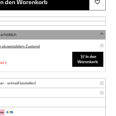
In den Warenkorb
erhältlich
in akzeptablem Zustand
In den
Warenkorb
,44 €
 - schnell bestellen!