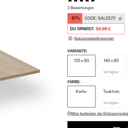
2 Bewertungen
-57%
CODE:
SALE57P
DU SPARST:
56,99 €
Nutzungsbedingungen
VARIANTE:
120 x 80
140 x 80
Verfügbar
FARBE:
Kiefer
Teakholz
Verfügbar
Was bedeuten die Statusangab