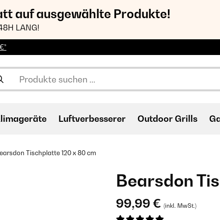
att auf ausgewählte Produkte!
48H LANG!
€*
limageräte
Luftverbesserer
Outdoor Grills
Ga
earsdon Tischplatte 120 x 80 cm
Bearsdon Tis
99,99 €
(inkl. MwSt.)