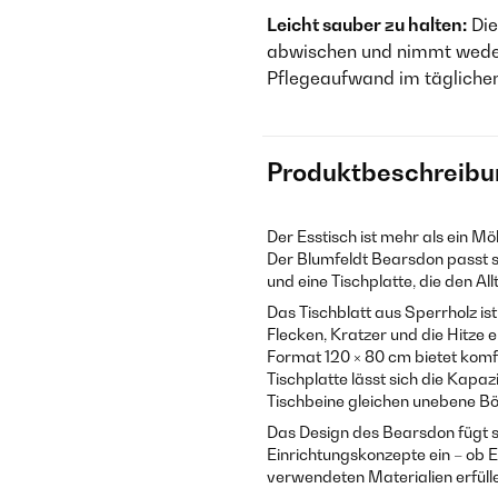
Leicht sauber zu halten:
Die
abwischen und nimmt weder
Pflegeaufwand im tägliche
Produktbeschreibu
Der Esstisch ist mehr als ein M
Der Blumfeldt Bearsdon passt s
und eine Tischplatte, die den Al
Das Tischblatt aus Sperrholz is
Flecken, Kratzer und die Hitze 
Format 120 × 80 cm bietet komf
Tischplatte lässt sich die Kapa
Tischbeine gleichen unebene Bö
Das Design des Bearsdon fügt si
Einrichtungskonzepte ein – ob
verwendeten Materialien erfül