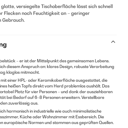
 glatte, versiegelte Tischoberfläche lässt sich schnell
 Flecken noch Feuchtigkeit an – geringer
n Gebrauch.
ng
öbelstück – er ist der Mittelpunkt des gemeinsamen Lebens.
ich diesem Anspruch an: klares Design, robuste Verarbeitung
ltag klaglos mitmacht.
t mit einer HPL- oder Keramikoberfläche ausgestattet, die
eines heißen Topfs direkt vom Herd problemlos aushält. Das
ortabel Platz für vier Personen – und dank der ausziehbaren
zität bei Bedarf auf 6–8 Personen erweitern. Verstellbare
den zuverlässig aus.
ch harmonisch in industrielle wie auch minimalistische
 Esszimmer, Küche oder Wohnzimmer mit Essbereich. Die
len europäische Normen und stammen aus geprüften Quellen.