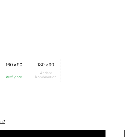
160 x 90
180 x 90
Andere
Verfügbar
Kombination
en?