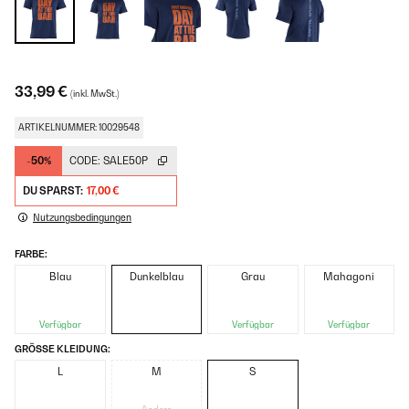
33,99 €
(inkl. MwSt.)
ARTIKELNUMMER: 10029548
-50%
CODE:
SALE50P
DU SPARST:
17,00 €
Nutzungsbedingungen
FARBE:
Blau
Dunkelblau
Grau
Mahagoni
Verfügbar
Verfügbar
Verfügbar
GRÖSSE KLEIDUNG:
L
M
S