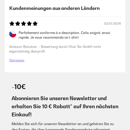
Kundenmeinungen aus anderen Ländern
03/01/2024
Parfaitement conforme à a description. Colis soigné, envoi
rapide. Je vous recommande ce t-shirt
Amazon Benutzer – Bewertung durch Chal-Tec GmbH nicht
eigenständig überprüft
Übersetzen
-10€
Abonnieren Sie unseren Newsletter und
erhalten Sie 10 € Rabatt* auf Ihren nächsten
Einkauf!
Melden Sie sich für unseren Newsletter an und gehören Sie zu
den Ersten, die über kommende Sonderangebote informiert