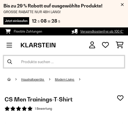
Bis zu 29 % Rabatt auf ausgewählte Produkte!
GROSSE RABATTE NUR 48H LANG!
12
08
28
Jetzt einkaufen
S
M
S
Flexible Zahlungen
Versandkostenfrei ab 100 €*
Haushaltsgeräte
Modern Living
CS Men Trainings-T-Shirt
1 Bewertung