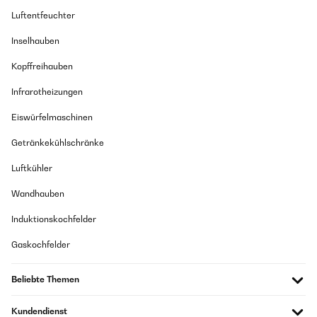
Luftentfeuchter
Inselhauben
Kopffreihauben
Infrarotheizungen
Eiswürfelmaschinen
Getränkekühlschränke
Luftkühler
Wandhauben
Induktionskochfelder
Gaskochfelder
Beliebte Themen
Kundendienst