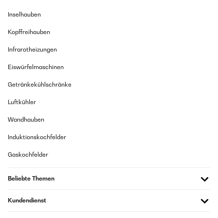
Inselhauben
Kopffreihauben
Infrarotheizungen
Eiswürfelmaschinen
Getränkekühlschränke
Luftkühler
Wandhauben
Induktionskochfelder
Gaskochfelder
Beliebte Themen
Kundendienst