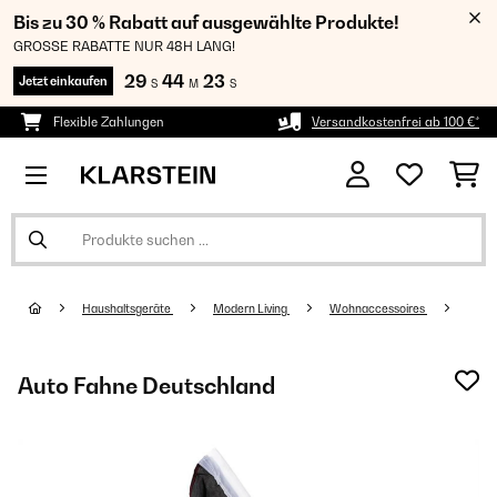
Bis zu 30 % Rabatt auf ausgewählte Produkte!
GROSSE RABATTE NUR 48H LANG!
29
44
23
Jetzt einkaufen
S
M
S
Flexible Zahlungen
Versandkostenfrei ab 100 €*
Haushaltsgeräte
Modern Living
Wohnaccessoires
Auto Fahne Deutschland