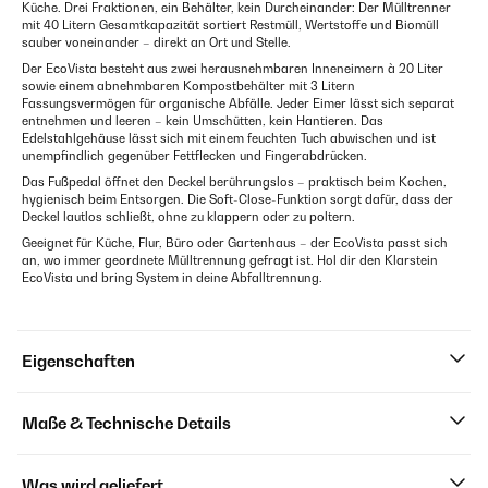
Küche. Drei Fraktionen, ein Behälter, kein Durcheinander: Der Mülltrenner
mit 40 Litern Gesamtkapazität sortiert Restmüll, Wertstoffe und Biomüll
sauber voneinander – direkt an Ort und Stelle.
Der EcoVista besteht aus zwei herausnehmbaren Inneneimern à 20 Liter
sowie einem abnehmbaren Kompostbehälter mit 3 Litern
Fassungsvermögen für organische Abfälle. Jeder Eimer lässt sich separat
entnehmen und leeren – kein Umschütten, kein Hantieren. Das
Edelstahlgehäuse lässt sich mit einem feuchten Tuch abwischen und ist
unempfindlich gegenüber Fettflecken und Fingerabdrücken.
Das Fußpedal öffnet den Deckel berührungslos – praktisch beim Kochen,
hygienisch beim Entsorgen. Die Soft-Close-Funktion sorgt dafür, dass der
Deckel lautlos schließt, ohne zu klappern oder zu poltern.
Geeignet für Küche, Flur, Büro oder Gartenhaus – der EcoVista passt sich
an, wo immer geordnete Mülltrennung gefragt ist. Hol dir den Klarstein
EcoVista und bring System in deine Abfalltrennung.
Eigenschaften
Maße & Technische Details
Was wird geliefert