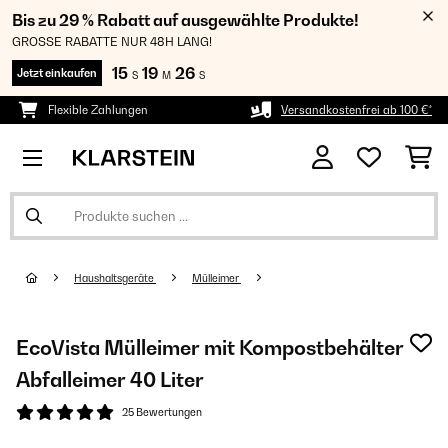
Bis zu 29 % Rabatt auf ausgewählte Produkte!
GROSSE RABATTE NUR 48H LANG!
15
19
26
Jetzt einkaufen
S
M
S
Flexible Zahlungen
Versandkostenfrei ab 100 €*
Haushaltsgeräte
Mülleimer
EcoVista Mülleimer mit Kompostbehälter
Abfalleimer 40 Liter
25 Bewertungen