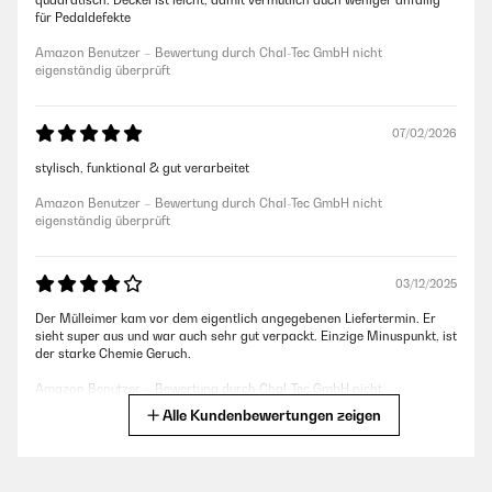
quadratisch. Deckel ist leicht, damit vermutlich auch weniger anfällig
für Pedaldefekte
Amazon Benutzer – Bewertung durch Chal-Tec GmbH nicht
eigenständig überprüft
07/02/2026
stylisch, funktional & gut verarbeitet
Amazon Benutzer – Bewertung durch Chal-Tec GmbH nicht
eigenständig überprüft
03/12/2025
Der Mülleimer kam vor dem eigentlich angegebenen Liefertermin. Er
sieht super aus und war auch sehr gut verpackt. Einzige Minuspunkt, ist
der starke Chemie Geruch.
Amazon Benutzer – Bewertung durch Chal-Tec GmbH nicht
eigenständig überprüft
Alle Kundenbewertungen zeigen
04/07/2025