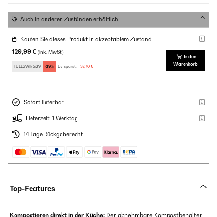
Auch in anderen Zuständen erhältlich
Kaufen Sie dieses Produkt in akzeptablem Zustand
129,99 €
(inkl. MwSt.)
In den
Warenkorb
FULLSWING29
-29%
Du sparst:
37,70 €
Sofort lieferbar
Lieferzeit: 1 Werktag
14 Tage Rückgaberecht
Top-Features
Kompostieren direkt in der Küche:
Der abnehmbare Kompostbehälter