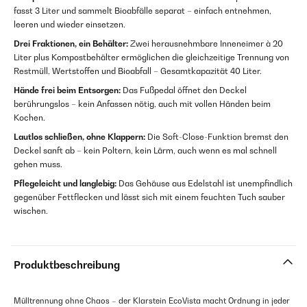
fasst 3 Liter und sammelt Bioabfälle separat – einfach entnehmen,
leeren und wieder einsetzen.
Drei Fraktionen, ein Behälter:
Zwei herausnehmbare Inneneimer à 20
Liter plus Kompostbehälter ermöglichen die gleichzeitige Trennung von
Restmüll, Wertstoffen und Bioabfall – Gesamtkapazität 40 Liter.
Hände frei beim Entsorgen:
Das Fußpedal öffnet den Deckel
berührungslos – kein Anfassen nötig, auch mit vollen Händen beim
Kochen.
Lautlos schließen, ohne Klappern:
Die Soft-Close-Funktion bremst den
Deckel sanft ab – kein Poltern, kein Lärm, auch wenn es mal schnell
gehen muss.
Pflegeleicht und langlebig:
Das Gehäuse aus Edelstahl ist unempfindlich
gegenüber Fettflecken und lässt sich mit einem feuchten Tuch sauber
wischen.
Produktbeschreibung
Mülltrennung ohne Chaos – der Klarstein EcoVista macht Ordnung in jeder