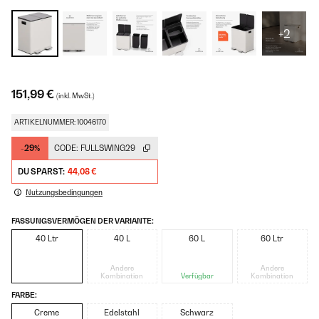
+2
151,99 €
(inkl. MwSt.)
ARTIKELNUMMER: 10046170
-29%
CODE:
FULLSWING29
DU SPARST:
44,08 €
Nutzungsbedingungen
FASSUNGSVERMÖGEN DER VARIANTE:
40 Ltr
40 L
60 L
60 Ltr
Andere
Andere
Kombination
Verfügbar
Kombination
FARBE:
Creme
Edelstahl
Schwarz