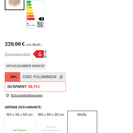
229,99 €
(inkl. MwSt.)
Produktdatenblatt
ARTIKELNUMMER: 10045757
-29%
CODE:
FULLSWING29
DU SPARST:
66,70 €
Nutzungsbedingungen
GRÖSSE DER VARIANTE:
150 x 35 x 50 cm
160 x 40 x 30 cm
Maße
Andere
Verfügbar
Kombination