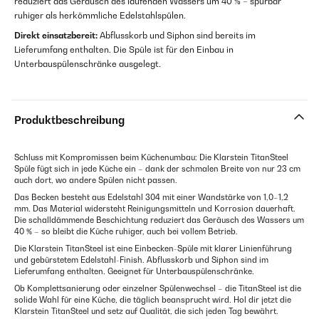
reduziert das Geräusch des laufenden Wassers um 40 % – spürbar
ruhiger als herkömmliche Edelstahlspülen.
Direkt einsatzbereit:
Abflusskorb und Siphon sind bereits im
Lieferumfang enthalten. Die Spüle ist für den Einbau in
Unterbauspülenschränke ausgelegt.
Produktbeschreibung
Schluss mit Kompromissen beim Küchenumbau: Die Klarstein TitanSteel
Spüle fügt sich in jede Küche ein – dank der schmalen Breite von nur 23 cm
auch dort, wo andere Spülen nicht passen.
Das Becken besteht aus Edelstahl 304 mit einer Wandstärke von 1,0–1,2
mm. Das Material widersteht Reinigungsmitteln und Korrosion dauerhaft.
Die schalldämmende Beschichtung reduziert das Geräusch des Wassers um
40 % – so bleibt die Küche ruhiger, auch bei vollem Betrieb.
Die Klarstein TitanSteel ist eine Einbecken-Spüle mit klarer Linienführung
und gebürstetem Edelstahl-Finish. Abflusskorb und Siphon sind im
Lieferumfang enthalten. Geeignet für Unterbauspülenschränke.
Ob Komplettsanierung oder einzelner Spülenwechsel – die TitanSteel ist die
solide Wahl für eine Küche, die täglich beansprucht wird. Hol dir jetzt die
Klarstein TitanSteel und setz auf Qualität, die sich jeden Tag bewährt.