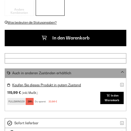
Andere
Kombination
Was bedeuten die Statusangaben?
In den Warenkorb
Auch in anderen Zuständen erhältlich
Kaufen Sie dieses Produkt in gutem Zustand
115,99 €
(inkl. MwSt.)
In den
Warenkorb
FULLSWING29
-29%
Du sparst:
33,64 €
Sofort lieferbar