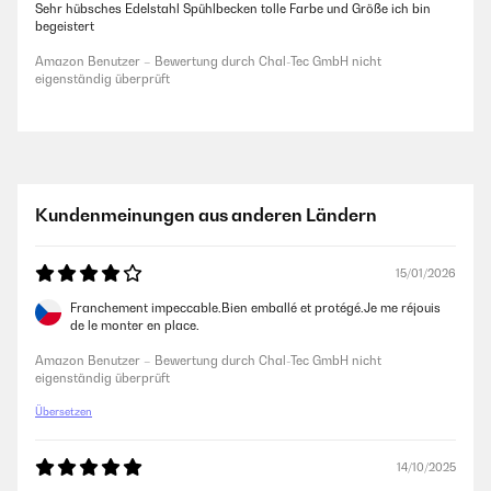
Sehr hübsches Edelstahl Spühlbecken tolle Farbe und Größe ich bin
begeistert
Amazon Benutzer – Bewertung durch Chal-Tec GmbH nicht
eigenständig überprüft
Kundenmeinungen aus anderen Ländern
15/01/2026
Franchement impeccable.Bien emballé et protégé.Je me réjouis
de le monter en place.
Amazon Benutzer – Bewertung durch Chal-Tec GmbH nicht
eigenständig überprüft
Übersetzen
14/10/2025