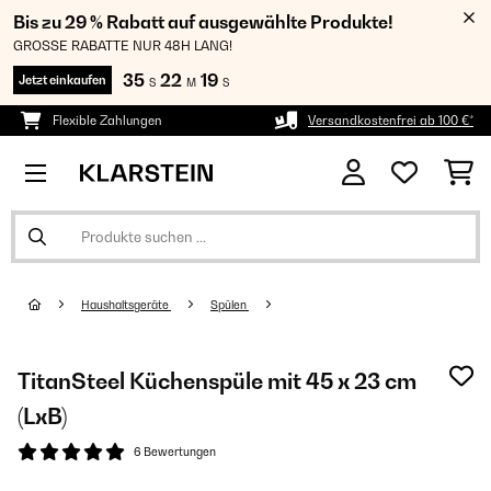
Bis zu 29 % Rabatt auf ausgewählte Produkte!
GROSSE RABATTE NUR 48H LANG!
35
22
19
Jetzt einkaufen
S
M
S
Flexible Zahlungen
Versandkostenfrei ab 100 €*
Haushaltsgeräte
Spülen
TitanSteel Küchenspüle mit 45 x 23 cm
(LxB)
6 Bewertungen