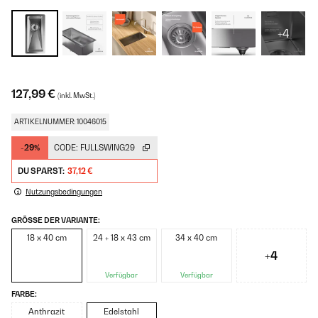
+4
127,99 €
(inkl. MwSt.)
ARTIKELNUMMER: 10046015
-29%
CODE:
FULLSWING29
DU SPARST:
37,12 €
Nutzungsbedingungen
GRÖSSE DER VARIANTE:
18 x 40 cm
24 + 18 x 43 cm
34 x 40 cm
+4
Verfügbar
Verfügbar
FARBE:
Anthrazit
Edelstahl