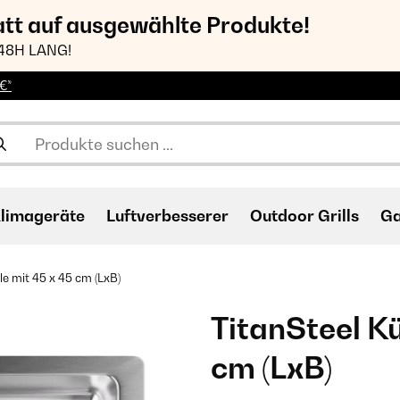
att auf ausgewählte Produkte!
48H LANG!
€*
limageräte
Luftverbesserer
Outdoor Grills
Ga
e mit 45 x 45 cm (LxB)
TitanSteel K
cm (LxB)