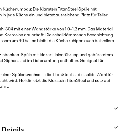
 Küchenumbau: Die Klarstein TitanSteel Spüle mit
n jede Küche ein und bietet ausreichend Platz für Teller,
hl 304 mit einer Wandstärke von 1,0–1,2 mm. Das Material
und Korrosion dauerhaft. Die schalldämmende Beschichtung
sers um 40 % – so bleibt die Küche ruhiger, auch bei vollem
ne Einbecken-Spüle mit klarer Linienführung und gebürstetem
nd Siphon sind im Lieferumfang enthalten. Geeignet für
lner Spülenwechsel – die TitanSteel ist die solide Wahl für
ht wird. Hol dir jetzt die Klarstein TitanSteel und setz auf
ährt.
 Details