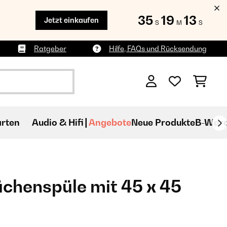
35
19
12
Jetzt einkaufen
S
M
S
Ratgeber
Hilfe, FAQs und Rücksendung
rten
Audio & Hifi
Angebote
Neue Produkte
B-War
üchenspüle mit 45 x 45