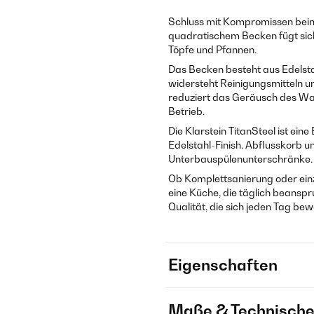
Schluss mit Kompromissen beim
quadratischem Becken fügt sich i
Töpfe und Pfannen.
Das Becken besteht aus Edelsta
widersteht Reinigungsmitteln 
reduziert das Geräusch des Was
Betrieb.
Die Klarstein TitanSteel ist ei
Edelstahl-Finish. Abflusskorb u
Unterbauspülenunterschränke.
Ob Komplettsanierung oder einze
eine Küche, die täglich beanspruc
Qualität, die sich jeden Tag bew
Eigenschaften
Maße & Technische