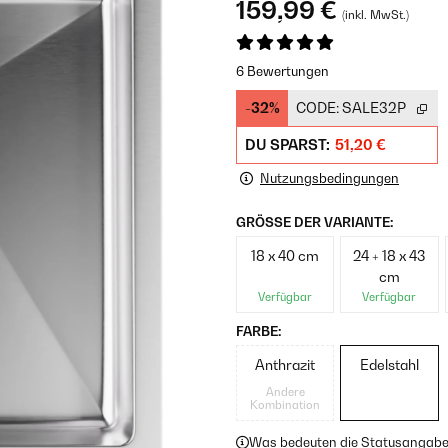
159,99 €
(inkl. MwSt.)
6 Bewertungen
-32%
CODE:
SALE32P
DU SPARST:
51,20 €
Nutzungsbedingungen
GRÖSSE DER VARIANTE:
18 x 40 cm
24 + 18 x 43
cm
Verfügbar
Verfügbar
FARBE:
Anthrazit
Edelstahl
Andere
Kombination
Was bedeuten die Statusangab