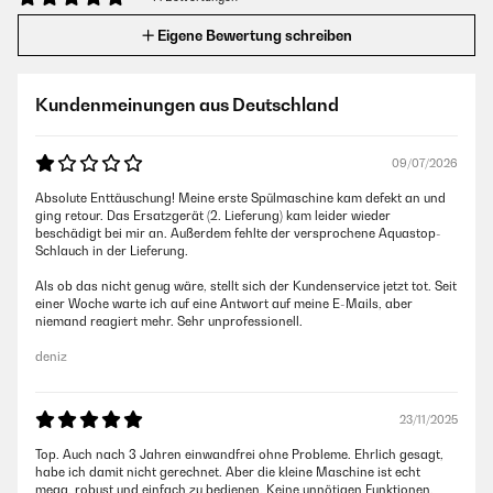
Eigene Bewertung schreiben
Kundenmeinungen aus Deutschland
09/07/2026
Absolute Enttäuschung! Meine erste Spülmaschine kam defekt an und
ging retour. Das Ersatzgerät (2. Lieferung) kam leider wieder
beschädigt bei mir an. Außerdem fehlte der versprochene Aquastop-
Schlauch in der Lieferung.
Als ob das nicht genug wäre, stellt sich der Kundenservice jetzt tot. Seit
einer Woche warte ich auf eine Antwort auf meine E-Mails, aber
niemand reagiert mehr. Sehr unprofessionell.
deniz
23/11/2025
Top. Auch nach 3 Jahren einwandfrei ohne Probleme. Ehrlich gesagt,
habe ich damit nicht gerechnet. Aber die kleine Maschine ist echt
mega, robust und einfach zu bedienen. Keine unnötigen Funktionen.