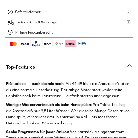
Sofort lieferbar
Lieferzeit: 1 - 3 Werktage
14 Tage Rückgaberecht
Top-Features
Flüsterleise — auch abends noch:
Mit 49 dB läuft die Amazonia 6 leiser
als eine normale Unterhaltung. Der ruhige Motor stört weder beim
Schlafen noch beim Feierabend — einfach starten und vergessen.
Weniger Wasserverbrauch als beim Handspülen:
Pro Zyklus benötigt
die Amazonia 6 nur 6,5 Liter Wasser. Wer dieselbe Menge Geschirr von
Hand spült, verbraucht drei- bis viermal so viel — ein messbarer
Unterschied auf der Wasserrechnung.
Sechs Programme für jeden Anlass:
Von hartnäckig eingebranntem
Topf bis zum empfindlichen Weinglas — die 6 Spülprogramme passen