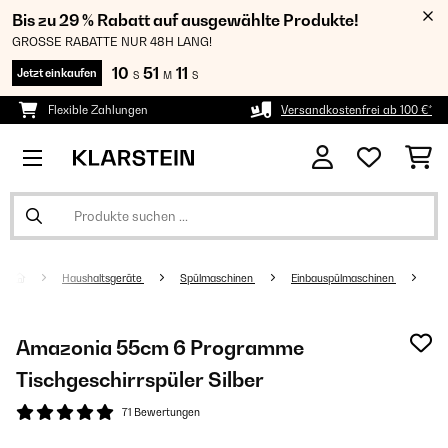
Bis zu 29 % Rabatt auf ausgewählte Produkte!
GROSSE RABATTE NUR 48H LANG!
10
51
11
Jetzt einkaufen
S
M
S
Flexible Zahlungen
Versandkostenfrei ab 100 €*
Haushaltsgeräte
Spülmaschinen
Einbauspülmaschinen
Amazonia 55cm 6 Programme
Tischgeschirrspüler Silber
71 Bewertungen