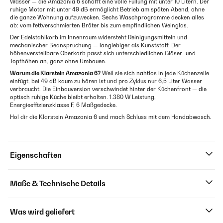
Wasser — die Amazonia 6 schafft eine volle Füllung mit unter 10 Litern. Der
ruhige Motor mit unter 49 dB ermöglicht Betrieb am späten Abend, ohne
die ganze Wohnung aufzuwecken. Sechs Waschprogramme decken alles
ab: vom fettverschmierten Bräter bis zum empfindlichen Weinglas.
Der Edelstahlkorb im Innenraum widersteht Reinigungsmitteln und
mechanischer Beanspruchung — langlebiger als Kunststoff. Der
höhenverstellbare Oberkorb passt sich unterschiedlichen Gläser- und
Topfhöhen an, ganz ohne Umbauen.
Warum die Klarstein Amazonia 6?
Weil sie sich nahtlos in jede Küchenzeile
einfügt, bei 49 dB kaum zu hören ist und pro Zyklus nur 6,5 Liter Wasser
verbraucht. Die Einbauversion verschwindet hinter der Küchenfront — die
optisch ruhige Küche bleibt erhalten. 1.380 W Leistung,
Energieeffizienzklasse F, 6 Maßgedecke.
Hol dir die Klarstein Amazonia 6 und mach Schluss mit dem Handabwasch.
Eigenschaften
Maße & Technische Details
Was wird geliefert