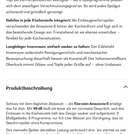
sich dem jeweiligen Verschmutzungsgrad an. So wird jedes Spülgut
schonend und gründlich gereinigt.
Nahtlos in jede Küchenzeile integriert:
Als Einbaugeschirrspüler
verschwindet die Amazonia 6 hinter der Küchenfront und fügt sich in
das bestehende Design ein. Freistehend ist sie ebenso einsetzbar —
flexibel für jede Küchensituation.
Langlebiger Innenraum, einfach sauber zu halten:
Der Edelstahl-
Innenraum widersteht Reinigungsmitteln und mechanischer
Beanspruchung dauerhaft besser als Kunststoff. Der höhenverstellbare
Oberkorb nimmt Gläser und Töpfe jeder Größe auf — ohne Umbauen.
Produktbeschreibung
Schluss mit dem täglichen Abwasch — die
Klarstein Amazonia 6
erledigt
das für dich. Mit
49 dB
läuft sie leiser als ein normales Gespräch, und das
Einbauen in die Küchenzeile hält das Design sauber und aufgeräumt. 6
Maßgedecke, 6 Programme, nur 6,5 Liter Wasser pro Durchgang: das ist
Geschirrspülen ohne Kompromisse.
Das manuelle Spülen derselben Ladung verbraucht drei- bis viermal so viel