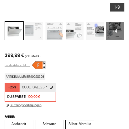
1/9
+4
399,99 €
(inkl. MwSt.)
Produktdatenblatt
ARTIKELNUMMER: 10028325
-25%
CODE:
SALE25P
DU SPARST:
100,00 €
Nutzungsbedingungen
FARBE:
Anthrazit
Schwarz
Silber-Metallic