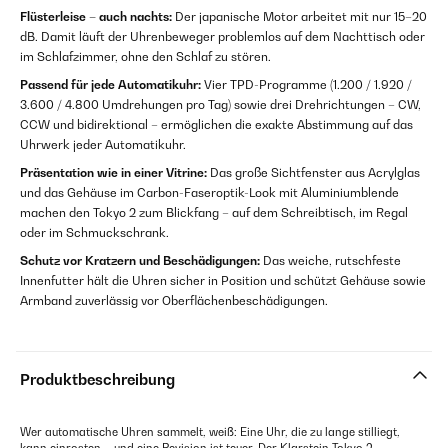
Flüsterleise – auch nachts:
Der japanische Motor arbeitet mit nur 15–20
dB. Damit läuft der Uhrenbeweger problemlos auf dem Nachttisch oder
im Schlafzimmer, ohne den Schlaf zu stören.
Passend für jede Automatikuhr:
Vier TPD-Programme (1.200 / 1.920 /
3.600 / 4.800 Umdrehungen pro Tag) sowie drei Drehrichtungen – CW,
CCW und bidirektional – ermöglichen die exakte Abstimmung auf das
Uhrwerk jeder Automatikuhr.
Präsentation wie in einer Vitrine:
Das große Sichtfenster aus Acrylglas
und das Gehäuse im Carbon-Faseroptik-Look mit Aluminiumblende
machen den Tokyo 2 zum Blickfang – auf dem Schreibtisch, im Regal
oder im Schmuckschrank.
Schutz vor Kratzern und Beschädigungen:
Das weiche, rutschfeste
Innenfutter hält die Uhren sicher in Position und schützt Gehäuse sowie
Armband zuverlässig vor Oberflächen­beschädigungen.
Produktbeschreibung
Wer automatische Uhren sammelt, weiß: Eine Uhr, die zu lange stilliegt,