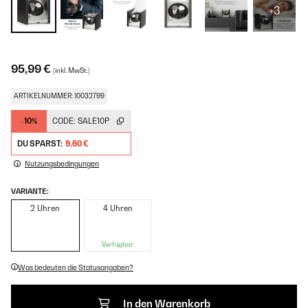
+3
95,99 €
(inkl. MwSt.)
ARTIKELNUMMER: 10032799
-10%
CODE:
SALE10P
DU SPARST:
9,60 €
Nutzungsbedingungen
VARIANTE:
2 Uhren
4 Uhren
Verfügbar
Was bedeuten die Statusangaben?
In den Warenkorb