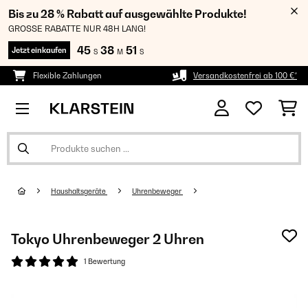
Bis zu 28 % Rabatt auf ausgewählte Produkte!
GROSSE RABATTE NUR 48H LANG!
45
38
51
Jetzt einkaufen
S
M
S
Flexible Zahlungen
Versandkostenfrei ab 100 €*
Haushaltsgeräte
Uhrenbeweger
Tokyo Uhrenbeweger 2 Uhren
1 Bewertung