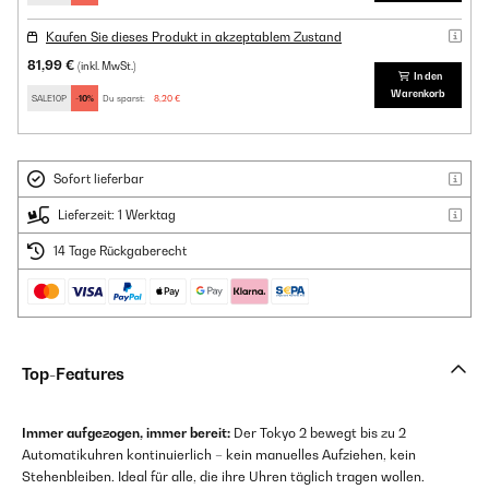
Kaufen Sie dieses Produkt in akzeptablem Zustand
81,99 €
(inkl. MwSt.)
In den
Warenkorb
SALE10P
-10%
Du sparst:
8,20 €
Sofort lieferbar
Lieferzeit: 1 Werktag
14 Tage Rückgaberecht
Top-Features
Immer aufgezogen, immer bereit:
Der Tokyo 2 bewegt bis zu 2
Automatikuhren kontinuierlich – kein manuelles Aufziehen, kein
Stehenbleiben. Ideal für alle, die ihre Uhren täglich tragen wollen.