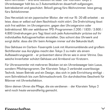
kann einrosten – und eine Revision ist teuer. Der Klarstein Tokyo 2
Uhrenbeweger hält bis zu 2 Automatikuhren dauerhaft aufgezogen,
betriebsbereit und geschützt. Stilvoll genug fürs Wohnzimmer, leise genug
fürs Schlafzimmer.
Das Herzstück ist ein japanischer Motor, der mit nur 15–20 dB arbeitet – so
leise, dass er selbst auf dem Nachttisch nicht stört. Die Drehrichtung lässt
sich frei wählen: im Uhrzeigersinn, gegen den Uhrzeigersinn oder
bidirektional. Mit vier wählbaren TPD-Programmen (1.200 / 1.920 / 3.600 /
4.800 Umdrehungen pro Tag) lässt sich jede Automatikuhr präzise auf ihr
individuelles Aufzugsverhalten einstellen. Das schont das Uhrwerk und
sorgt dafür, dass die Uhr beim Anlegen immer auf die Sekunde läuft.
Das Gehäuse im Carbon-Faseroptik-Look mit Aluminiumblende und großem
Sichtfenster aus Acrylglas macht den Tokyo 2 zu mehr als einem
Aufbewahrungsgerät – er präsentiert deine Uhren wie in einer Vitrine. Das
weiche Innenfutter schützt Gehäuse und Armband vor Kratzern.
Für Uhrensammler mit mehreren Stücken ist ein Uhrenbeweger kein Luxus,
sondern Pflichtprogramm. Der Klarstein Tokyo 2 verbindet zuverlässige
Technik, leisen Betrieb und ein Design, das sich in jede Einrichtung einfügt –
vom Schreibtisch bis zum Schmuckschrank. Ein durchdachtes Geschenk für
Männer mit Uhrenkollektion.
Gönn deinen Uhren die Pflege, die sie verdienen – der Klarstein Tokyo 2
wird noch heute versandfertig gemacht.
Eigenschaften