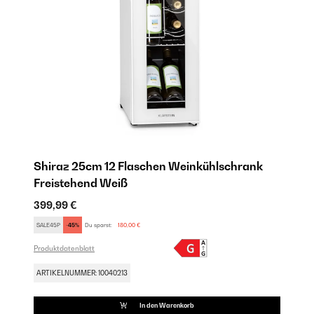
Shiraz 25cm 12 Flaschen Weinkühlschrank
Freistehend​ Weiß
399,99 €
SALE45P
-45%
Du sparst:
180,00 €
Produktdatenblatt
ARTIKELNUMMER: 10040213
In den Warenkorb