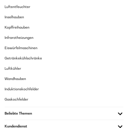
Luftentfeuchter
Inselhauben
Kopffreihauben
Infrarotheizungen
Eiswürfelmaschinen
Getränkekühlschränke
Luftkühler
Wandhauben
Induktionskochfelder
Gaskochfelder
Beliebte Themen
Kundendienst