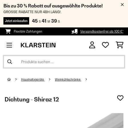
Bis zu 30 % Rabatt auf ausgewählte Produkte!
GROSSE RABATTE NUR 48H LANG!
45
41
39
Jetzt einkaufen
S
M
S
Flexible Zahlungen
Versandkostenfrei ab 100 €*
Haushaltsgeräte
Weinkühlschränke
Dichtung - Shiraz 12