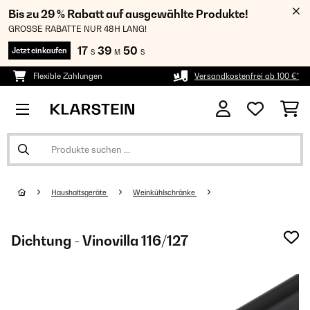
Bis zu 29 % Rabatt auf ausgewählte Produkte!
GROSSE RABATTE NUR 48H LANG!
17
39
50
Jetzt einkaufen
S
M
S
Flexible Zahlungen
Versandkostenfrei ab 100 €*
Haushaltsgeräte
Weinkühlschränke
Dichtung - Vinovilla 116/127