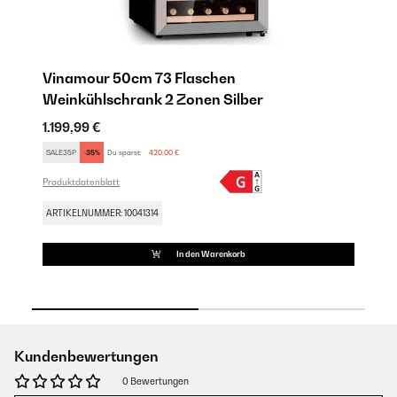
Vinamour 50cm 73 Flaschen
Vi
Weinkühlschrank 2 Zonen​ Silber
W
1.199,99 €
1.
SALE35P
-35%
Du sparst:
420,00 €
SA
Produktdatenblatt
Pro
ARTIKELNUMMER: 10041314
AR
In den Warenkorb
Kundenbewertungen
0 Bewertungen