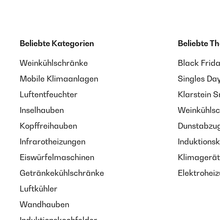
Beliebte Kategorien
Beliebte T
Weinkühlschränke
Black Frid
Mobile Klimaanlagen
Singles Da
Luftentfeuchter
Klarstein 
Inselhauben
Weinkühlsc
Kopffreihauben
Dunstabzug
Infrarotheizungen
Induktionsk
Eiswürfelmaschinen
Klimagerät
Getränkekühlschränke
Elektroheiz
Luftkühler
Wandhauben