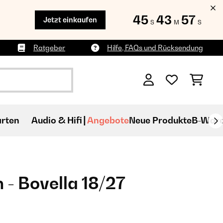
45
43
56
Jetzt einkaufen
S
M
S
Ratgeber
Hilfe, FAQs und Rücksendung
rten
Audio & Hifi
Angebote
Neue Produkte
B-War
 - Bovella 18/27