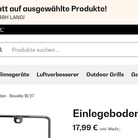
att auf ausgewählte Produkte!
48H LANG!
€*
limageräte
Luftverbesserer
Outdoor Grills
Ga
en - Bovella 18/27
Einlegeboden
17,99 €
(inkl. MwSt.)