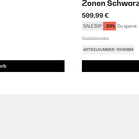
Zonen​ Schwar
599,99 €
SALE30P
-30%
Du sparst:
Produktdatenblatt
ARTIKELNUMMER: 10045884
orb