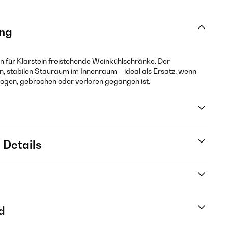
ng
en für Klarstein freistehende Weinkühlschränke. Der
n, stabilen Stauraum im Innenraum – ideal als Ersatz, wenn
ogen, gebrochen oder verloren gegangen ist.
 Details
d