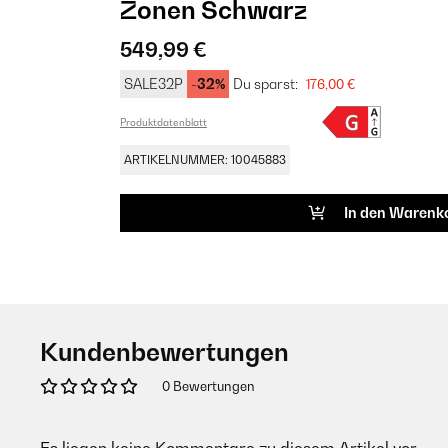
Zonen​ Schwarz
549,99 €
SALE32P
-32%
Du sparst:
176,00 €
Produktdatenblatt
ARTIKELNUMMER: 10045883
In den Warenk
Kundenbewertungen
0 Bewertungen