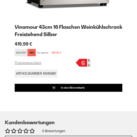
Vinamour 43cm 16 Flaschen Weinkühlschrank
Freistehend​ Silber
419,99 €
SALE45P
-45%
Du sparst:
189,00 €
Produktdatenblatt
ARTIKELNUMMER: 10045887
In den Warenkorb
Kundenbewertungen
0 Bewertungen