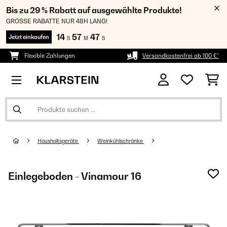
Bis zu 29 % Rabatt auf ausgewählte Produkte!
GROSSE RABATTE NUR 48H LANG!
14
57
47
Jetzt einkaufen
S
M
S
Flexible Zahlungen
Versandkostenfrei ab 100 €*
Haushaltsgeräte
Weinkühlschränke
Einlegeboden - Vinamour 16