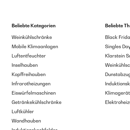
Beliebte Kategorien
Beliebte T
Weinkühlschränke
Black Frid
Mobile Klimaanlagen
Singles Da
Luftentfeuchter
Klarstein 
Inselhauben
Weinkühlsc
Kopffreihauben
Dunstabzug
Infrarotheizungen
Induktionsk
Eiswürfelmaschinen
Klimagerät
Getränkekühlschränke
Elektroheiz
Luftkühler
Wandhauben