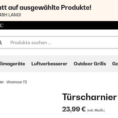
att auf ausgewählte Produkte!
48H LANG!
€*
limageräte
Luftverbesserer
Outdoor Grills
Ga
ier - Vinamour 73
Türscharnier
23,99 €
(inkl. MwSt.)