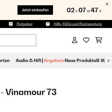
02
07
46
Jetzt einkaufen
S
M
S
Ratgeber
Hilfe, FAQs und Rücksendung
rten
Audio & Hifi
Angebote
Neue Produkte
B-War
 - Vinamour 73