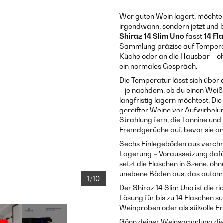
Wer guten Wein lagert, möchte 
irgendwann, sondern jetzt und 
Shiraz 14 Slim Uno
fasst
14 Fl
Sammlung präzise auf Temperatu
Küche oder an die Hausbar – oh
ein normales Gespräch.
Die Temperatur lässt sich über d
– je nachdem, ob du einen Weiß
langfristig lagern möchtest. D
gereifter Weine vor Aufwirbelun
Strahlung fern, die Tannine und
Fremdgerüche auf, bevor sie a
Sechs Einlegeböden aus verchro
Lagerung – Voraussetzung dafü
setzt die Flaschen in Szene, o
unebene Böden aus, das autom
1/10
Der Shiraz 14 Slim Uno ist die 
Lösung für bis zu 14 Flaschen s
Weinproben oder als stilvolle 
Gönn deiner Weinsammlung die Be