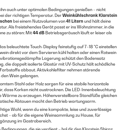
ihn auch unter optimalen Bedingungen genießen – nicht
bei der richtigen Temperatur. Der
Weinkühlschrank Klarstein
aschen
bei einem Nutzvolumen von
41 Litern
und hält deine
r. Als freistehendes Gerät passt er ins Wohnzimmer, in die
ne zu stören: Mit
44 dB
Betriebsgeräusch läuft er leiser als
as beleuchtete Touch-Display feinstufig auf 7–18 °C einstellen
wein direkt vor dem Servieren kühl halten oder einen Rotwein
ie vibrationsgedämpfte Lagerung schützt den Bodensatz
g, die doppelt isolierte Glastür mit UV-Schutz hält schädliche
 Farbstoffe abbaut. Aktivkohlefilter nehmen störende
n den Wein gelangen.
mtem Stahl oder Holz sorgen für eine stabile horizontale
r, dass Korken nicht austrocknen. Die LED-Innenbeleuchtung
hne Wärme zu erzeugen. Höhenverstellbare Standfüße gleichen
atische Abtauen macht den Betrieb wartungsarm.
richtige Wahl, wenn du eine kompakte, leise und zuverlässige
uchst – ob für die eigene Weinsammlung zu Hause, für
Ergänzung im Gastrobereich.
dingungen, die sie verdient – hol dir den Klarstein Shiraz