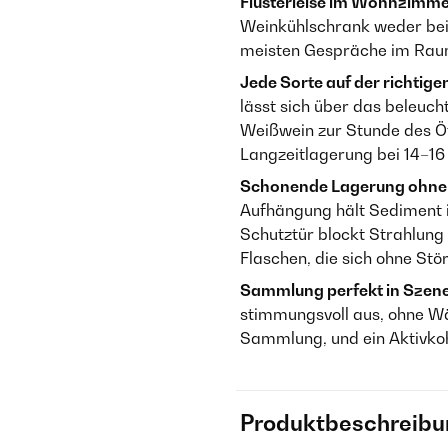
Flüsterleise im Wohnzimme
Weinkühlschrank weder bei
meisten Gespräche im Rau
Jede Sorte auf der richtig
lässt sich über das beleucht
Weißwein zur Stunde des Öff
Langzeitlagerung bei 14–16 
Schonende Lagerung ohne 
Aufhängung hält Sediment in
Schutztür blockt Strahlung 
Flaschen, die sich ohne St
Sammlung perfekt in Szene
stimmungsvoll aus, ohne Wä
Sammlung, und ein Aktivkoh
Produktbeschreibu