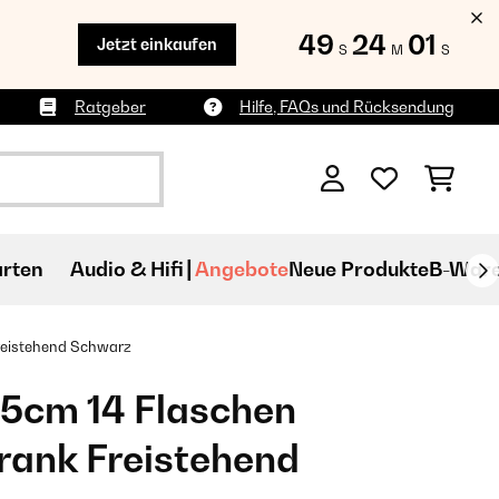
49
23
58
Jetzt einkaufen
S
M
S
Ratgeber
Hilfe, FAQs und Rücksendung
rten
Audio & Hifi
Angebote
Neue Produkte
B-War
reistehend​ Schwarz
25cm 14 Flaschen
ank Freistehend​