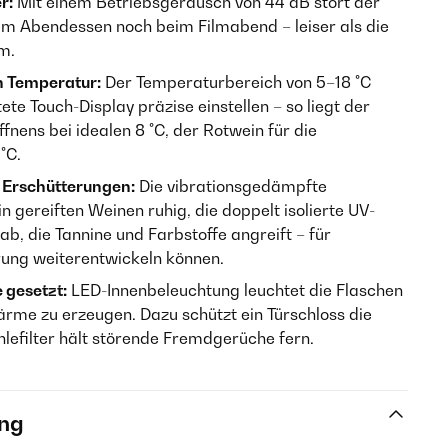
r:
Mit einem Betriebsgeräusch von 44 dB stört der
m Abendessen noch beim Filmabend – leiser als die
m.
en Temperatur:
Der Temperaturbereich von 5–18 °C
ete Touch-Display präzise einstellen – so liegt der
nens bei idealen 8 °C, der Rotwein für die
°C.
Erschütterungen:
Die vibrationsgedämpfte
 gereiften Weinen ruhig, die doppelt isolierte UV-
ab, die Tannine und Farbstoffe angreift – für
örung weiterentwickeln können.
 gesetzt:
LED-Innenbeleuchtung leuchtet die Flaschen
rme zu erzeugen. Dazu schützt ein Türschloss die
lefilter hält störende Fremdgerüche fern.
ng