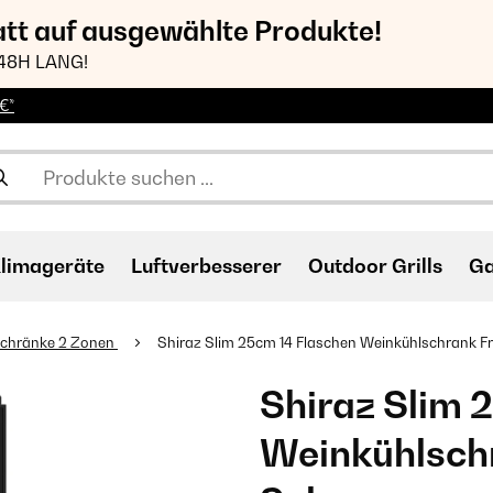
att auf ausgewählte Produkte!
48H LANG!
€*
limageräte
Luftverbesserer
Outdoor Grills
Ga
schränke 2 Zonen
Shiraz Slim 25cm 14 Flaschen Weinkühlschrank F
Shiraz Slim 
Weinkühlschr