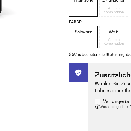
1 Kühlzone
2 Kühlzonen
Andere
Kombination
FARBE:
Schwarz
Weiß
Andere
Kombination
Was bedeuten die Statusangab
Zusätzlich
Wählen Sie Zusa
Lebensdauer Ihr
Verlängerte 
Was ist abgedeckt