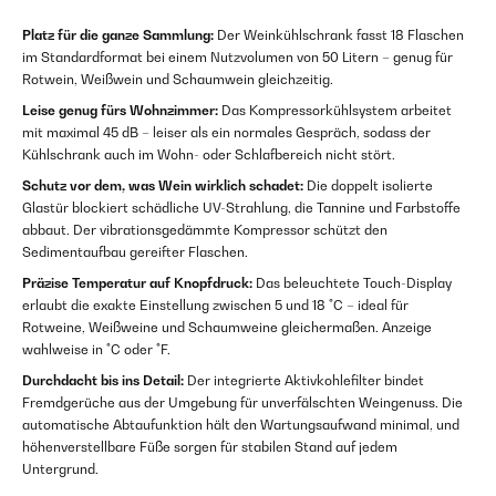
Platz für die ganze Sammlung:
Der Weinkühlschrank fasst 18 Flaschen
im Standardformat bei einem Nutzvolumen von 50 Litern – genug für
Rotwein, Weißwein und Schaumwein gleichzeitig.
Leise genug fürs Wohnzimmer:
Das Kompressorkühlsystem arbeitet
mit maximal 45 dB – leiser als ein normales Gespräch, sodass der
Kühlschrank auch im Wohn- oder Schlafbereich nicht stört.
Schutz vor dem, was Wein wirklich schadet:
Die doppelt isolierte
Glastür blockiert schädliche UV-Strahlung, die Tannine und Farbstoffe
abbaut. Der vibrationsgedämmte Kompressor schützt den
Sedimentaufbau gereifter Flaschen.
Präzise Temperatur auf Knopfdruck:
Das beleuchtete Touch-Display
erlaubt die exakte Einstellung zwischen 5 und 18 °C – ideal für
Rotweine, Weißweine und Schaumweine gleichermaßen. Anzeige
wahlweise in °C oder °F.
Durchdacht bis ins Detail:
Der integrierte Aktivkohlefilter bindet
Fremdgerüche aus der Umgebung für unverfälschten Weingenuss. Die
automatische Abtaufunktion hält den Wartungsaufwand minimal, und
höhenverstellbare Füße sorgen für stabilen Stand auf jedem
Untergrund.