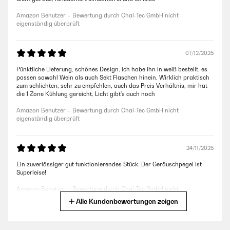
Amazon Benutzer – Bewertung durch Chal-Tec GmbH nicht
eigenständig überprüft
07/12/2025
Pünktliche Lieferung, schönes Design, ich habe ihn in weiß bestellt, es
passen sowohl Wein als auch Sekt Flaschen hinein. Wirklich praktisch
zum schlichten, sehr zu empfehlen, auch das Preis Verhältnis, mir hat
die 1 Zone Kühlung gereicht, Licht gibt's auch noch
Amazon Benutzer – Bewertung durch Chal-Tec GmbH nicht
eigenständig überprüft
24/11/2025
Ein zuverlässiger gut funktionierendes Stück. Der Geräuschpegel ist
Superleise!
Amazon Benutzer – Bewertung durch Chal-Tec GmbH nicht
eigenständig überprüft
Alle Kundenbewertungen zeigen
17/11/2025