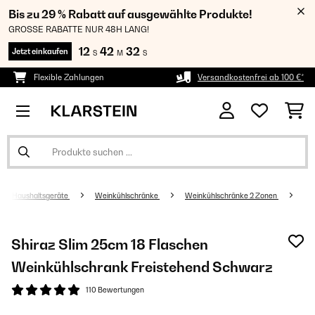
Bis zu 29 % Rabatt auf ausgewählte Produkte!
GROSSE RABATTE NUR 48H LANG!
12
42
32
Jetzt einkaufen
S
M
S
Flexible Zahlungen
Versandkostenfrei ab 100 €*
Haushaltsgeräte
Weinkühlschränke
Weinkühlschränke 2 Zonen
Shiraz Slim 25cm 18 Flaschen
Weinkühlschrank Freistehend​ Schwarz
110 Bewertungen