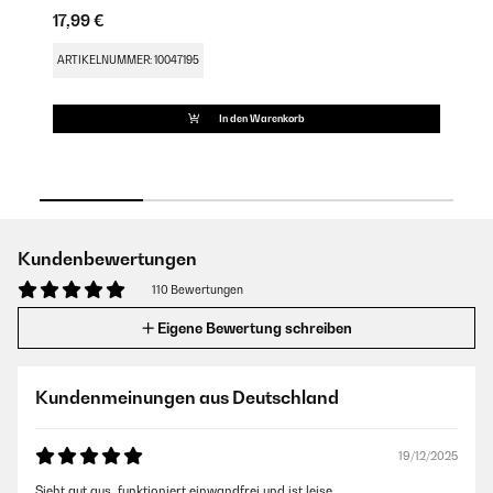
17,99 €
17
ARTIKELNUMMER: 10047195
AR
In den Warenkorb
Kundenbewertungen
110 Bewertungen
Eigene Bewertung schreiben
Kundenmeinungen aus Deutschland
19/12/2025
Sieht gut aus, funktioniert einwandfrei und ist leise