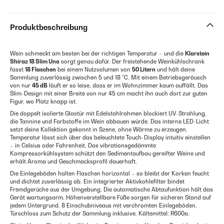
Produktbeschreibung
Wein schmeckt am besten bei der richtigen Temperatur – und die
Klarstein
Shiraz 18 Slim Uno
sorgt genau dafür. Der freistehende Weinkühlschrank
fasst
18 Flaschen
bei einem Nutzvolumen von
50 Litern
und hält deine
Sammlung zuverlässig zwischen 5 und 18 °C. Mit einem Betriebsgeräusch
von nur
45 dB
läuft er so leise, dass er im Wohnzimmer kaum auffällt. Das
Slim-Design mit einer Breite von nur 45 cm macht ihn auch dort zur guten
Figur, wo Platz knapp ist.
Die doppelt isolierte Glastür mit Edelstahlrahmen blockiert UV-Strahlung,
die Tannine und Farbstoffe im Wein abbauen würde. Das interne LED-Licht
setzt deine Kollektion gekonnt in Szene, ohne Wärme zu erzeugen.
Temperatur lässt sich über das beleuchtete Touch-Display intuitiv einstellen
– in Celsius oder Fahrenheit. Das vibrationsgedämmte
Kompressorkühlsystem schützt den Sedimentaufbau gereifter Weine und
erhält Aroma und Geschmacksprofil dauerhaft.
Die Einlegeböden halten Flaschen horizontal – so bleibt der Korken feucht
und dichtet zuverlässig ab. Ein integrierter Aktivkohlefilter bindet
Fremdgerüche aus der Umgebung. Die automatische Abtaufunktion hält das
Gerät wartungsarm. Höhenverstellbare Füße sorgen für sicheren Stand auf
jedem Untergrund. 8 Einschubniveaus mit verchromten Einlegeböden.
Türschloss zum Schutz der Sammlung inklusive. Kältemittel: R600a.