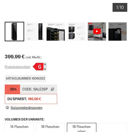
1/10
+5
399,99 €
(inkl. MwSt.)
Produktdatenblatt
ARTIKELNUMMER: 10045302
-35%
CODE:
SALE35P
DU SPARST:
140,00 €
Nutzungsbedingungen
VOLUMEN DER VARIANTE:
14 Flaschen
18 Flaschen
18 Flaschen
(slim)