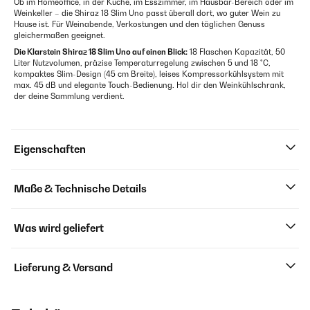
Ob im Homeoffice, in der Küche, im Esszimmer, im Hausbar-Bereich oder im
Weinkeller – die Shiraz 18 Slim Uno passt überall dort, wo guter Wein zu
Hause ist. Für Weinabende, Verkostungen und den täglichen Genuss
gleichermaßen geeignet.
Die Klarstein Shiraz 18 Slim Uno auf einen Blick:
18 Flaschen Kapazität, 50
Liter Nutzvolumen, präzise Temperaturregelung zwischen 5 und 18 °C,
kompaktes Slim-Design (45 cm Breite), leises Kompressorkühlsystem mit
max. 45 dB und elegante Touch-Bedienung. Hol dir den Weinkühlschrank,
der deine Sammlung verdient.
Eigenschaften
Maße & Technische Details
Was wird geliefert
Lieferung & Versand