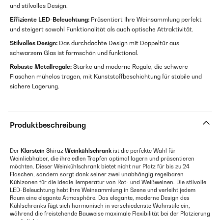
und stilvolles Design.
Effiziente LED-Beleuchtung:
Präsentiert Ihre Weinsammlung perfekt
und steigert sowohl Funktionalität als auch optische Attraktivität.
Stilvolles Design:
Das durchdachte Design mit Doppeltür aus
schwarzem Glas ist formschön und funktional.
Robuste Metallregale:
Starke und moderne Regale, die schwere
Flaschen mühelos tragen, mit Kunststoffbeschichtung für stabile und
sichere Lagerung.
Produktbeschreibung
Der
Klarstein
Shiraz
Weinkühlschrank
ist die perfekte Wahl für
Weinliebhaber, die ihre edlen Tropfen optimal lagern und präsentieren
möchten. Dieser Weinkühlschrank bietet nicht nur Platz für bis zu 24
Flaschen, sondern sorgt dank seiner zwei unabhängig regelbaren
Kühlzonen für die ideale Temperatur von Rot- und Weißweinen. Die stilvolle
LED-Beleuchtung hebt Ihre Weinsammlung in Szene und verleiht jedem
Raum eine elegante Atmosphäre. Das elegante, moderne Design des
Kühlschranks fügt sich harmonisch in verschiedenste Wohnstile ein,
während die freistehende Bauweise maximale Flexibilität bei der Platzierung