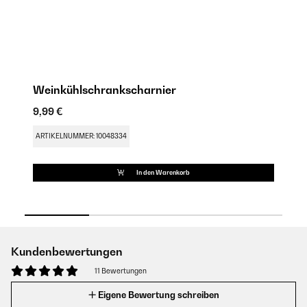
Weinkühlschrankscharnier
W
9,99 €
17
ARTIKELNUMMER: 10048334
AR
In den Warenkorb
Kundenbewertungen
11 Bewertungen
Eigene Bewertung schreiben