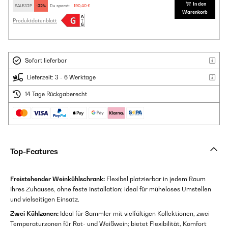
In den
SALE32P
-32%
Du sparst:
190,40 €
Warenkorb
Produktdatenblatt
Sofort lieferbar
Lieferzeit: 3 - 6 Werktage
14 Tage Rückgaberecht
Top-Features
Freistehender Weinkühlschrank:
Flexibel platzierbar in jedem Raum
Ihres Zuhauses, ohne feste Installation; ideal für müheloses Umstellen
und vielseitigen Einsatz.
Zwei Kühlzonen:
Ideal für Sammler mit vielfältigen Kollektionen, zwei
Temperaturzonen für Rot- und Weißwein; bietet Flexibilität, Komfort