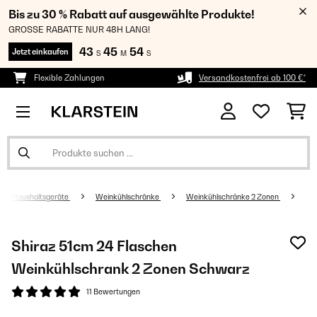
Bis zu 30 % Rabatt auf ausgewählte Produkte!
GROSSE RABATTE NUR 48H LANG!
43
45
54
Jetzt einkaufen
S
M
S
Flexible Zahlungen
Versandkostenfrei ab 100 €*
Haushaltsgeräte
Weinkühlschränke
Weinkühlschränke 2 Zonen
Shiraz 51cm 24 Flaschen
Weinkühlschrank 2 Zonen​ Schwarz
11 Bewertungen