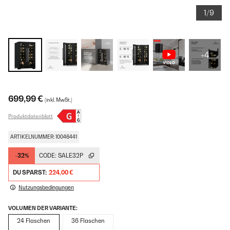
1/9
+4
699,99 €
(inkl. MwSt.)
Produktdatenblatt
ARTIKELNUMMER: 10046441
-32%
CODE:
SALE32P
DU SPARST:
224,00 €
Nutzungsbedingungen
VOLUMEN DER VARIANTE:
24 Flaschen
36 Flaschen