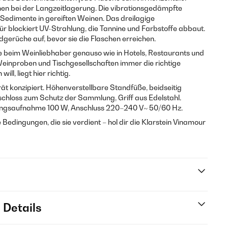
hen bei der Langzeitlagerung. Die vibrationsgedämpfte
Sedimente in gereiften Weinen. Das dreilagige
r blockiert UV-Strahlung, die Tannine und Farbstoffe abbaut.
dgerüche auf, bevor sie die Flaschen erreichen.
e beim Weinliebhaber genauso wie in Hotels, Restaurants und
Weinproben und Tischgesellschaften immer die richtige
l, liegt hier richtig.
rät konzipiert. Höhenverstellbare Standfüße, beidseitig
chloss zum Schutz der Sammlung, Griff aus Edelstahl.
stungsaufnahme 100 W, Anschluss 220–240 V~ 50/60 Hz.
edingungen, die sie verdient – hol dir die Klarstein Vinamour
 Details