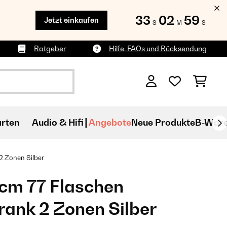
33
02
57
Jetzt einkaufen
S
M
S
Ratgeber
Hilfe, FAQs und Rücksendung
rten
Audio & Hifi
Angebote
Neue Produkte
B-War
 Zonen​ Silber
cm 77 Flaschen
ank 2 Zonen​ Silber