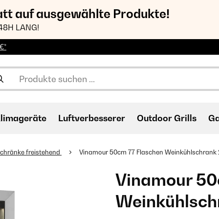
att auf ausgewählte Produkte!
48H LANG!
€*
limageräte
Luftverbesserer
Outdoor Grills
Ga
chränke freistehend
Vinamour 50cm 77 Flaschen Weinkühlschrank 2
Vinamour 50
Weinkühlschr