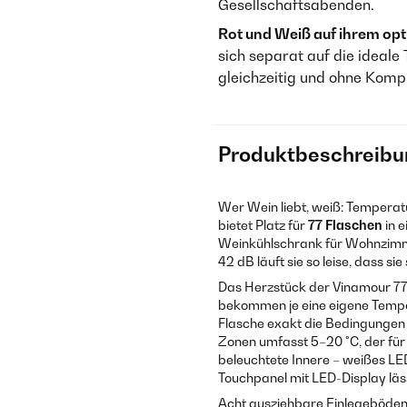
Gesellschaftsabenden.
Rot und Weiß auf ihrem opt
sich separat auf die ideal
gleichzeitig und ohne Kom
Produktbeschreibu
Wer Wein liebt, weiß: Temperatu
bietet Platz für
77 Flaschen
in 
Weinkühlschrank für Wohnzimm
42 dB läuft sie so leise, dass si
Das Herzstück der Vinamour 77 
bekommen je eine eigene Tempe
Flasche exakt die Bedingungen
Zonen umfasst 5–20 °C, der für 
beleuchtete Innere – weißes LED
Touchpanel mit LED-Display lässt
Acht ausziehbare Einlegeböden a