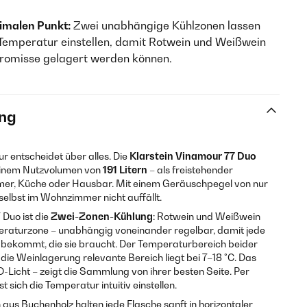
imalen Punkt:
Zwei unabhängige Kühlzonen lassen
e Temperatur einstellen, damit Rotwein und Weißwein
promisse gelagert werden können.
ng
r entscheidet über alles. Die
Klarstein Vinamour 77 Duo
einem Nutzvolumen von
191 Litern
– als freistehender
er, Küche oder Hausbar. Mit einem Geräuschpegel von nur
e selbst im Wohnzimmer nicht auffällt.
Duo ist die
Zwei-Zonen-Kühlung
: Rotwein und Weißwein
raturzone – unabhängig voneinander regelbar, damit jede
 bekommt, die sie braucht. Der Temperaturbereich beider
die Weinlagerung relevante Bereich liegt bei 7–18 °C. Das
-Licht – zeigt die Sammlung von ihrer besten Seite. Per
 sich die Temperatur intuitiv einstellen.
us Buchenholz halten jede Flasche sanft in horizontaler