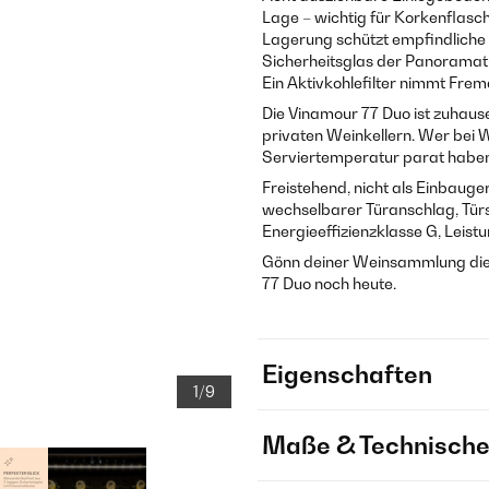
Lage – wichtig für Korkenflasc
Lagerung schützt empfindliche 
Sicherheitsglas der Panoramatü
Ein Aktivkohlefilter nimmt Frem
Die Vinamour 77 Duo ist zuhaus
privaten Weinkellern. Wer bei 
Serviertemperatur parat haben wil
Freistehend, nicht als Einbauge
wechselbarer Türanschlag, Türs
Energieeffizienzklasse G, Lei
Gönn deiner Weinsammlung die B
77 Duo noch heute.
Eigenschaften
1/9
Maße & Technische