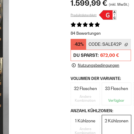
1.599,99 €
(inkl. MwSt.)
Produktdatenblatt
84 Bewertungen
-42%
CODE:
SALE42P
DU SPARST:
672,00 €
Nutzungsbedingungen
VOLUMEN DER VARIANTE:
32 Flaschen
33 Flaschen
Andere
Kombination
Verfügbar
ANZAHL KÜHLZONEN:
1 Kühlzone
2 Kühlzonen
Andere
Kombination