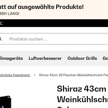
att auf ausgewählte Produkte!
48H LANG!
€*
limageräte
Luftverbesserer
Outdoor Grills
Ga
chränke freistehend
Shiraz 43cm 28 Flaschen Weinkühlschrank Fre
Shiraz 43cm
Weinkühlschr