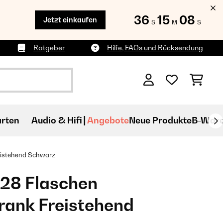
36
15
07
Jetzt einkaufen
S
M
S
Ratgeber
Hilfe, FAQs und Rücksendung
rten
Audio & Hifi
Angebote
Neue Produkte
B-War
istehend​ Schwarz
 28 Flaschen
ank Freistehend​