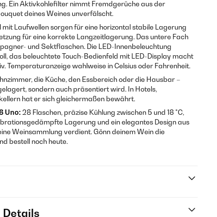
ng. Ein Aktivkohlefilter nimmt Fremdgerüche aus der
ouquet deines Weines unverfälscht.
mit Laufwellen sorgen für eine horizontal stabile Lagerung
tzung für eine korrekte Langzeitlagerung. Das untere Fach
mpagner- und Sektflaschen. Die LED-Innenbeleuchtung
voll, das beleuchtete Touch-Bedienfeld mit LED-Display macht
tiv. Temperaturanzeige wahlweise in Celsius oder Fahrenheit.
hnzimmer, die Küche, den Essbereich oder die Hausbar –
gelagert, sondern auch präsentiert wird. In Hotels,
ellern hat er sich gleichermaßen bewährt.
8 Uno:
28 Flaschen, präzise Kühlung zwischen 5 und 18 °C,
 vibrationsgedämpfte Lagerung und ein elegantes Design aus
s eine Weinsammlung verdient. Gönn deinem Wein die
d bestell noch heute.
 Details