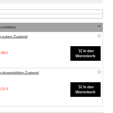
erhältlich
in gutem Zustand
In den
3,88 €
Warenkorb
in akzeptablem Zustand
In den
4,22 €
Warenkorb