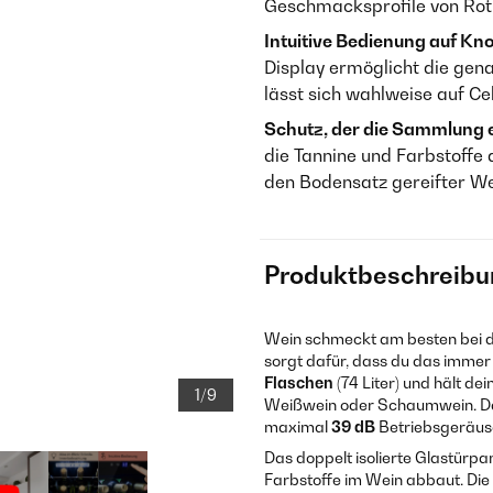
Geschmacksprofile von Rot-
Intuitive Bedienung auf Kn
Display ermöglicht die gen
lässt sich wahlweise auf Ce
Schutz, der die Sammlung e
die Tannine und Farbstoffe
den Bodensatz gereifter Wei
Produktbeschreibu
Wein schmeckt am besten bei d
sorgt dafür, dass du das immer
Flaschen
(74 Liter) und hält d
1/9
Weißwein oder Schaumwein. Das
maximal
39 dB
Betriebsgeräusc
Das doppelt isolierte Glastürpa
Farbstoffe im Wein abbaut. Di