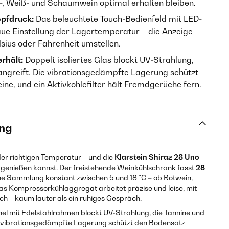
, Weiß- und Schaumwein optimal erhalten bleiben.
opfdruck:
Das beleuchtete Touch-Bedienfeld mit LED-
aue Einstellung der Lagertemperatur – die Anzeige
lsius oder Fahrenheit umstellen.
rhält:
Doppelt isoliertes Glas blockt UV-Strahlung,
 angreift. Die vibrationsgedämpfte Lagerung schützt
ne, und ein Aktivkohlefilter hält Fremdgerüche fern.
ng
er richtigen Temperatur – und die
Klarstein Shiraz 28 Uno
 genießen kannst. Der freistehende Weinkühlschrank fasst
28
eine Sammlung konstant zwischen 5 und 18 °C – ob Rotwein,
 Kompressorkühlaggregat arbeitet präzise und leise, mit
h – kaum lauter als ein ruhiges Gespräch.
nel mit Edelstahlrahmen blockt UV-Strahlung, die Tannine und
e vibrationsgedämpfte Lagerung schützt den Bodensatz