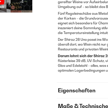
+4
gereifter Weine vor Aufwirbelu
Umgebung auf – so bleibt das B
Fünf Regaleinschübe aus Metall 
der Korken – die Grundvorausse
eignet sich besonders für Cha
inszeniert deine Sammlung stil
die Temperatureinstellung intui
Der Shiraz 28 Uno passt ins Wo
überall dort, wo Wein nicht nur 
Restaurants und privaten Weink
Darum lohnt sich der Shiraz 2
flüsterleise 39 dB, UV-Schutz,
Glas und Edelstahl – alles, wa
optimalen Lagerbedingungen un
Eigenschaften
Maße & Technische