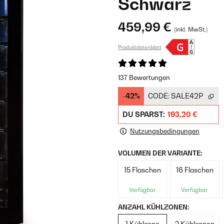
Schwarz
459,99 €
(inkl. MwSt.)
Produktdatenblatt
137 Bewertungen
-42%
CODE:
SALE42P
DU SPARST:
193,20 €
Nutzungsbedingungen
VOLUMEN DER VARIANTE:
15 Flaschen
16 Flaschen
Verfügbar
Verfügbar
ANZAHL KÜHLZONEN:
1 Kühlzone
2 Kühlzonen