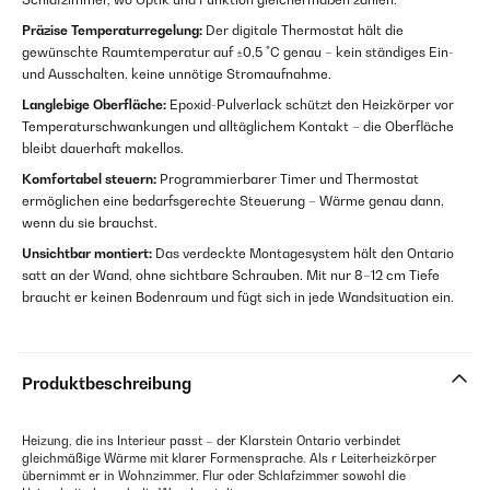
Präzise Temperaturregelung:
Der digitale Thermostat hält die
gewünschte Raumtemperatur auf ±0,5 °C genau – kein ständiges Ein-
und Ausschalten, keine unnötige Stromaufnahme.
Langlebige Oberfläche:
Epoxid-Pulverlack schützt den Heizkörper vor
Temperaturschwankungen und alltäglichem Kontakt – die Oberfläche
bleibt dauerhaft makellos.
Komfortabel steuern:
Programmierbarer Timer und Thermostat
ermöglichen eine bedarfsgerechte Steuerung – Wärme genau dann,
wenn du sie brauchst.
Unsichtbar montiert:
Das verdeckte Montagesystem hält den Ontario
satt an der Wand, ohne sichtbare Schrauben. Mit nur 8–12 cm Tiefe
braucht er keinen Bodenraum und fügt sich in jede Wandsituation ein.
Produktbeschreibung
Heizung, die ins Interieur passt – der Klarstein Ontario verbindet
gleichmäßige Wärme mit klarer Formensprache. Als r Leiterheizkörper
übernimmt er in Wohnzimmer, Flur oder Schlafzimmer sowohl die