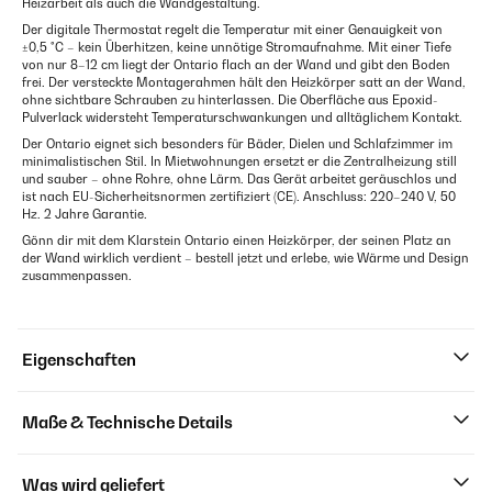
Heizarbeit als auch die Wandgestaltung.
Der digitale Thermostat regelt die Temperatur mit einer Genauigkeit von
±0,5 °C – kein Überhitzen, keine unnötige Stromaufnahme. Mit einer Tiefe
von nur 8–12 cm liegt der Ontario flach an der Wand und gibt den Boden
frei. Der versteckte Montagerahmen hält den Heizkörper satt an der Wand,
ohne sichtbare Schrauben zu hinterlassen. Die Oberfläche aus Epoxid-
Pulverlack widersteht Temperaturschwankungen und alltäglichem Kontakt.
Der Ontario eignet sich besonders für Bäder, Dielen und Schlafzimmer im
minimalistischen Stil. In Mietwohnungen ersetzt er die Zentralheizung still
und sauber – ohne Rohre, ohne Lärm. Das Gerät arbeitet geräuschlos und
ist nach EU-Sicherheitsnormen zertifiziert (CE). Anschluss: 220–240 V, 50
Hz. 2 Jahre Garantie.
Gönn dir mit dem Klarstein Ontario einen Heizkörper, der seinen Platz an
der Wand wirklich verdient – bestell jetzt und erlebe, wie Wärme und Design
zusammenpassen.
Eigenschaften
Maße & Technische Details
Was wird geliefert