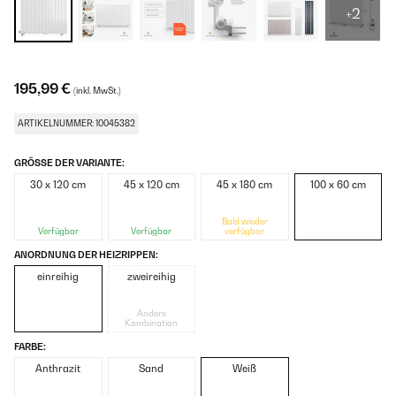
+2
195,99 €
(inkl. MwSt.)
ARTIKELNUMMER: 10045382
GRÖSSE DER VARIANTE:
30 x 120 cm
45 x 120 cm
45 x 180 cm
100 x 60 cm
Bald wieder
Verfügbar
Verfügbar
verfügbar
ANORDNUNG DER HEIZRIPPEN:
einreihig
zweireihig
Andere
Kombination
FARBE:
Anthrazit
Sand
Weiß