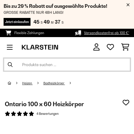
Bis zu 29 % Rabatt auf ausgewählte Produkte!
GROSSE RABATTE NUR 48H LANG!
45
49
37
Jetzt einkaufen
S
M
S
Flexible Zahlungen
Versandkostenfrei ab 100 €*
Heizen
Badheizkörper
Ontario 100 x 60 Heizkörper
4 Bewertungen