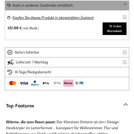
Auch in anderen Zuständen erhältlich
Kaufen Sie dieses Produkt in akzeptablem Zustand
In den
137,99 €
(inkl. MwSt.)
Warenkorb
Sofort lieferbar
Lieferzeit: 1 Werktag
14 Tage Rückgaberecht
Top-Features
Wärme, die zum Raum passt:
Der Klarstein Ontario ist ein r Design-
Heizkörper im Leiterformat – konzipiert für Wohnzimmer, Flur und
Schlafzimmer, wo Optik und Funktion gleichermaßen zählen.