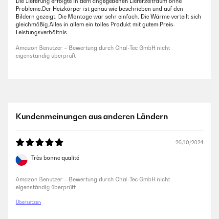
Die Lieferung erfolgte in dem angegebenen Lieferzeitraum ohne
Probleme.Der Heizkörper ist genau wie beschrieben und auf den
Bildern gezeigt. Die Montage war sehr einfach. Die Wärme verteilt sich
gleichmäßig.Alles in allem ein tolles Produkt mit gutem Preis-
Leistungsverhältnis.
Amazon Benutzer – Bewertung durch Chal-Tec GmbH nicht
eigenständig überprüft
Kundenmeinungen aus anderen Ländern
26/10/2024
Très bonne qualité
Amazon Benutzer – Bewertung durch Chal-Tec GmbH nicht
eigenständig überprüft
Übersetzen