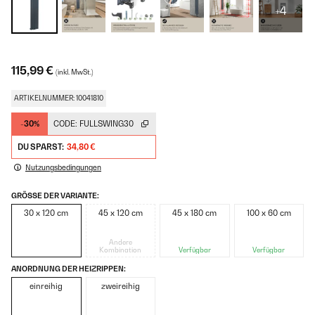
+4
115,99 €
(inkl. MwSt.)
ARTIKELNUMMER: 10041810
-30%
CODE:
FULLSWING30
DU SPARST:
34,80 €
Nutzungsbedingungen
GRÖSSE DER VARIANTE:
30 x 120 cm
45 x 120 cm
45 x 180 cm
100 x 60 cm
Andere
Kombination
Verfügbar
Verfügbar
ANORDNUNG DER HEIZRIPPEN:
einreihig
zweireihig