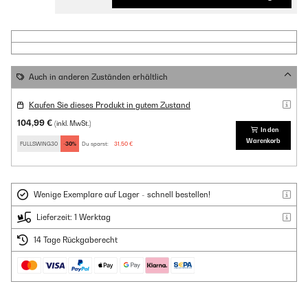
Auch in anderen Zuständen erhältlich
Kaufen Sie dieses Produkt in gutem Zustand
104,99 €
(inkl. MwSt.)
In den
Warenkorb
FULLSWING30
-30%
Du sparst:
31,50 €
Wenige Exemplare auf Lager - schnell bestellen!
Lieferzeit: 1 Werktag
14 Tage Rückgaberecht