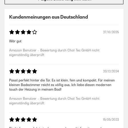
Kundenmeinungen aus Deutschland
27/10/2025
Wär gut
Amazon Benutzer – Bewertung durch Chal-Tec GmbH nicht
eigenständig überprüft
23/12/2024
Passt perfekt hinter die Tür. Es ist klein, fein und kompakt. Für meinen
kleinen Badezimmer reicht es völlig aus. Ich liebe diesen modernen
touch der Heizung in meinem Bad!
Amazon Benutzer – Bewertung durch Chal-Tec GmbH nicht
eigenständig überprüft
15/05/2023