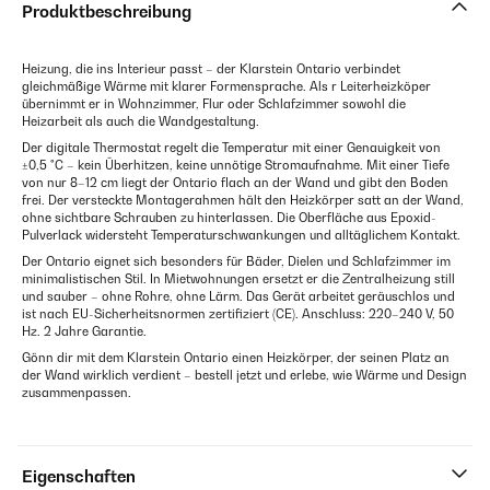
Produktbeschreibung
Heizung, die ins Interieur passt – der Klarstein Ontario verbindet
gleichmäßige Wärme mit klarer Formensprache. Als r Leiterheizköper
übernimmt er in Wohnzimmer, Flur oder Schlafzimmer sowohl die
Heizarbeit als auch die Wandgestaltung.
Der digitale Thermostat regelt die Temperatur mit einer Genauigkeit von
±0,5 °C – kein Überhitzen, keine unnötige Stromaufnahme. Mit einer Tiefe
von nur 8–12 cm liegt der Ontario flach an der Wand und gibt den Boden
frei. Der versteckte Montagerahmen hält den Heizkörper satt an der Wand,
ohne sichtbare Schrauben zu hinterlassen. Die Oberfläche aus Epoxid-
Pulverlack widersteht Temperaturschwankungen und alltäglichem Kontakt.
Der Ontario eignet sich besonders für Bäder, Dielen und Schlafzimmer im
minimalistischen Stil. In Mietwohnungen ersetzt er die Zentralheizung still
und sauber – ohne Rohre, ohne Lärm. Das Gerät arbeitet geräuschlos und
ist nach EU-Sicherheitsnormen zertifiziert (CE). Anschluss: 220–240 V, 50
Hz. 2 Jahre Garantie.
Gönn dir mit dem Klarstein Ontario einen Heizkörper, der seinen Platz an
der Wand wirklich verdient – bestell jetzt und erlebe, wie Wärme und Design
zusammenpassen.
Eigenschaften