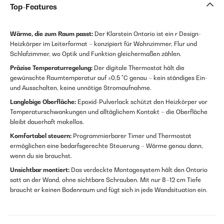
Top-Features
Wärme, die zum Raum passt:
Der Klarstein Ontario ist ein r Design-
Heizkörper im Leiterformat – konzipiert für Wohnzimmer, Flur und
Schlafzimmer, wo Optik und Funktion gleichermaßen zählen.
Präzise Temperaturregelung:
Der digitale Thermostat hält die
gewünschte Raumtemperatur auf ±0,5 °C genau – kein ständiges Ein-
und Ausschalten, keine unnötige Stromaufnahme.
Langlebige Oberfläche:
Epoxid-Pulverlack schützt den Heizkörper vor
Temperaturschwankungen und alltäglichem Kontakt – die Oberfläche
bleibt dauerhaft makellos.
Komfortabel steuern:
Programmierbarer Timer und Thermostat
ermöglichen eine bedarfsgerechte Steuerung – Wärme genau dann,
wenn du sie brauchst.
Unsichtbar montiert:
Das verdeckte Montagesystem hält den Ontario
satt an der Wand, ohne sichtbare Schrauben. Mit nur 8–12 cm Tiefe
braucht er keinen Bodenraum und fügt sich in jede Wandsituation ein.