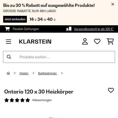
Bis zu 30 % Rabatt auf ausgewählte Produkte!
GROSSE RABATTE NUR 48H LANG!
14
34
40
Jetzt einkaufen
S
M
S
Flexible Zahlungen
Versandkostenfrei ab 100 €*
Heizen
Badheizkörper
Ontario 120 x 30 Heizkörper
4 Bewertungen