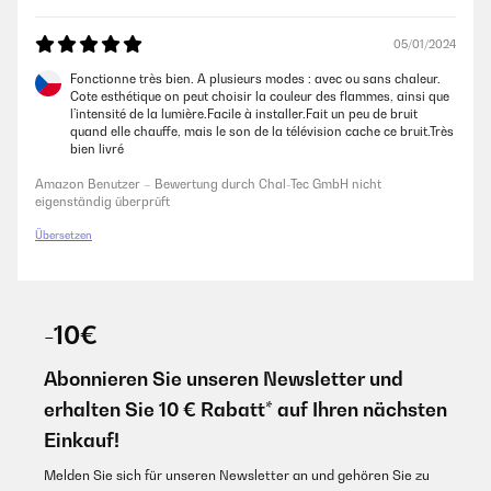
05/01/2024
Fonctionne très bien. A plusieurs modes : avec ou sans chaleur.
Cote esthétique on peut choisir la couleur des flammes, ainsi que
l’intensité de la lumière.Facile à installer.Fait un peu de bruit
quand elle chauffe, mais le son de la télévision cache ce bruit.Très
bien livré
Amazon Benutzer – Bewertung durch Chal-Tec GmbH nicht
eigenständig überprüft
Übersetzen
-10€
Abonnieren Sie unseren Newsletter und
erhalten Sie 10 € Rabatt* auf Ihren nächsten
Einkauf!
Melden Sie sich für unseren Newsletter an und gehören Sie zu