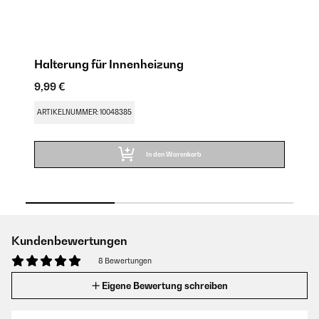
Halterung für Innenheizung
E
9,99 €
9,
ARTIKELNUMMER: 10048385
AR
In den Warenkorb
Kundenbewertungen
8 Bewertungen
Eigene Bewertung schreiben