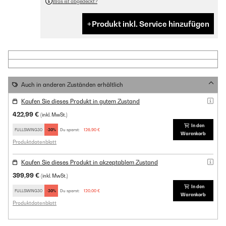
Was ist abgedeckt?
Produkt inkl. Service hinzufügen
Auch in anderen Zuständen erhältlich
Kaufen Sie dieses Produkt in gutem Zustand
422,99 €
(inkl. MwSt.)
In den
FULLSWING30
-30%
Du sparst:
126,90 €
Warenkorb
Produktdatenblatt
Kaufen Sie dieses Produkt in akzeptablem Zustand
399,99 €
(inkl. MwSt.)
In den
FULLSWING30
-30%
Du sparst:
120,00 €
Warenkorb
Produktdatenblatt