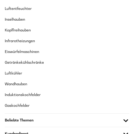
Luftentfeuchter
Inselhauben
Kopffreihauben
Infrarotheizungen
Eiswürfelmaschinen
Getränkekühlschränke
Luftkühler
Wandhauben
Induktionskochfelder
Gaskochfelder
Beliebte Themen
Kundendienst