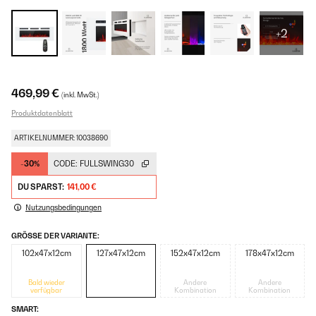
+2
469,99 €
(inkl. MwSt.)
Produktdatenblatt
ARTIKELNUMMER: 10038690
-30%
CODE:
FULLSWING30
DU SPARST:
141,00 €
Nutzungsbedingungen
GRÖSSE DER VARIANTE:
102x47x12cm
127x47x12cm
152x47x12cm
178x47x12cm
Bald wieder
Andere
Andere
verfügbar
Kombination
Kombination
SMART: