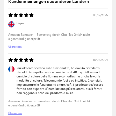
Kundenmeinungen aus anderen Ländern
09/12/2025
Super
Amazon Benutzer – Bewertung durch Chal-Tec GmbH nicht
eigenständig überprüft
Übersetzen
18/05/2024
Inizialmente scettico sulle funzionalità, ho dovuto ricredermi.
Riscalda tranquillamente un ambiente di 40 mq. Bellissimo il
cambio di colore delle fiamme e comodissima anche le varie
modalità di calore. Telecomando facile ed intuitivo. 2 consigli,
implementare le funzionalità smart/wifi, il prodotto dev’essere
fornito con supporti d’installazione più resistenti, quelli forniti
non reggono il peso del prodotto a muro.
Amazon Benutzer – Bewertung durch Chal-Tec GmbH nicht
eigenständig überprüft
Übersetzen