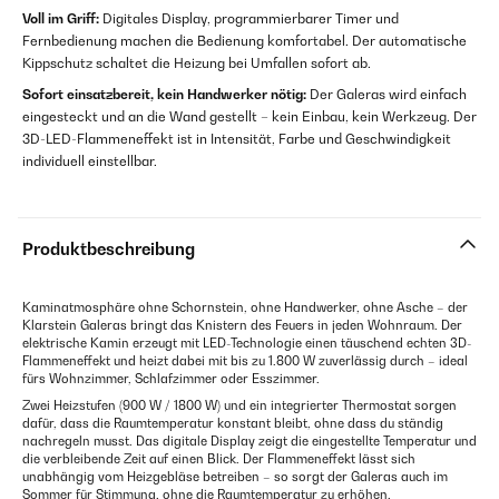
Voll im Griff:
Digitales Display, programmierbarer Timer und
Fernbedienung machen die Bedienung komfortabel. Der automatische
Kippschutz schaltet die Heizung bei Umfallen sofort ab.
Sofort einsatzbereit, kein Handwerker nötig:
Der Galeras wird einfach
eingesteckt und an die Wand gestellt – kein Einbau, kein Werkzeug. Der
3D-LED-Flammeneffekt ist in Intensität, Farbe und Geschwindigkeit
individuell einstellbar.
Produktbeschreibung
Kaminatmosphäre ohne Schornstein, ohne Handwerker, ohne Asche – der
Klarstein Galeras bringt das Knistern des Feuers in jeden Wohnraum. Der
elektrische Kamin erzeugt mit LED-Technologie einen täuschend echten 3D-
Flammeneffekt und heizt dabei mit bis zu 1.800 W zuverlässig durch – ideal
fürs Wohnzimmer, Schlafzimmer oder Esszimmer.
Zwei Heizstufen (900 W / 1800 W) und ein integrierter Thermostat sorgen
dafür, dass die Raumtemperatur konstant bleibt, ohne dass du ständig
nachregeln musst. Das digitale Display zeigt die eingestellte Temperatur und
die verbleibende Zeit auf einen Blick. Der Flammeneffekt lässt sich
unabhängig vom Heizgebläse betreiben – so sorgt der Galeras auch im
Sommer für Stimmung, ohne die Raumtemperatur zu erhöhen.