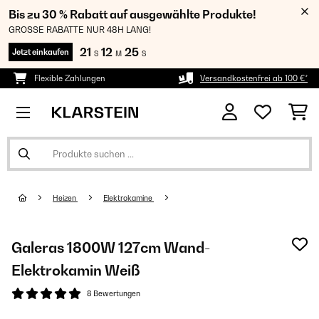
Bis zu 30 % Rabatt auf ausgewählte Produkte!
GROSSE RABATTE NUR 48H LANG!
21
12
24
Jetzt einkaufen
S
M
S
Flexible Zahlungen
Versandkostenfrei ab 100 €*
Heizen
Elektrokamine
Galeras 1800W 127cm Wand-
Elektrokamin​ Weiß
8 Bewertungen