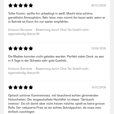
30/01/2026
Toller Kamin, wollte ihn unbedingt in weiß. Macht eine schöne,
gemütliche Atmosphäre. Sehr leise, man nimmt ihn kaum wahr wenn er
in Betrieb ist.Kann ihn nur weiter empfehlen.
Amazon Benutzer – Bewertung durch Chal-Tec GmbH nicht
eigenständig überprüft
13/08/2025
Die Medien konnten nicht geladen werden. Perfekt vielen Dank ,es war
in 4 Tage in der Schweiz sehr gute Qualität…
Amazon Benutzer – Bewertung durch Chal-Tec GmbH nicht
eigenständig überprüft
13/02/2025
Optisch schöner Kamineinsatz, mit täuschend echten glimmenden
Holzscheiten. Der eingeschaltete Heizlüfter ist etwas *Geräusch
intensiv*. Da ich damit aber nicht heizen möchte, spielt es keine grosse
Rolle. Der reduzierte Preis ist ein echtes Schnäppchen, da muss man
einfach zuschlagen