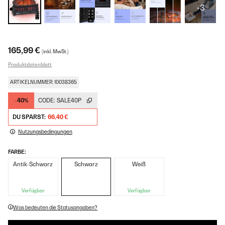
+3
165,99 €
(inkl. MwSt.)
Produktdatenblatt
ARTIKELNUMMER: 10038365
-40%
CODE:
SALE40P
DU SPARST:
66,40 €
Nutzungsbedingungen
FARBE:
Antik-Schwarz
Schwarz
Weiß
Verfügbar
Verfügbar
Was bedeuten die Statusangaben?