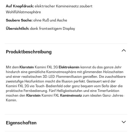
Auf Knopfdruck:
elektrischer Kamineinsatz zaubert
Wohlfühlatmosphäre
Saubere Sache:
ohne Ruß und Asche
Übersichtlich:
dank frontseitigem Display
Produktbeschreibung
Mit dem
Klarstein
Kamini FXL 2G
Elektrokamin
kannst du das ganze Jahr
hindurch eine gemütliche Kaminatmosphäre mit glimmenden Holzscheiten
und einer realistischen 3D-LED-Flammenillusion genießen. Die zuschaltbare
zweistufige Heizfunktion macht die Illusion perfekt. Gesteuert wird der
Kamini FXL 2G via Touch-Bedienfeld oder ganz bequem vom Sofa über die
praktische Fernbedienung. Fünf Helligkeitsstufen und eine Timerfunktion
machen den
Klarstein
Kamini FXL
Kamineinsatz
zum idealen Ganz-Jahres-
Kamin.
Eigenschaften