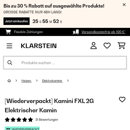
Bis zu 30 % Rabatt auf ausgewählte Produkte!
GROSSE RABATTE NUR 48H LANG!
25
55
51
Jetzt einkaufen
S
M
S
Flexible Zahlungen
Versandkostenfrei ab 100 €*
Heizen
Elektrokamine
[Wiederverpackt] Kamini FXL 2G
Elektrischer Kamin
31 Bewertungen
WIEDERVERPACKT