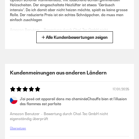
Optisch schöner Kamineinsatz, mit täuschend echten glimmenden
Holzscheiten. Der eingeschaltete Heizlüfter ist etwas *Geräusch
intensiv*. Da ich damit aber nicht heizen möchte, spielt es keine grosse
Rolle. Der reduzierte Preis ist ein echtes Schnäppchen, da muss man
einfach zuschlagen
Amazon Benutzer – Bewertung durch Chal-Tec GmbH nicht
eigenständig überprüft
Alle Kundenbewertungen zeigen
23/01/2025
Einfache Bedienung und sehr schönes Lichtflackern. Sieht wirklich echt
aus.
Kundenmeinungen aus anderen Ländern
Amazon Benutzer – Bewertung durch Chal-Tec GmbH nicht
eigenständig überprüft
17/01/2025
J’ai posé cet appareil dans ma cheminéeChauffe bien et l’illusion
18/01/2025
des flammes est parfaite
Wertige Ausführung und total echter Kamineffekt von brennendem
Amazon Benutzer – Bewertung durch Chal-Tec GmbH nicht
Holz....zusätzliche Heizmöglichkeit funktioniert auch gut
eigenständig überprüft
Amazon Benutzer – Bewertung durch Chal-Tec GmbH nicht
Übersetzen
eigenständig überprüft