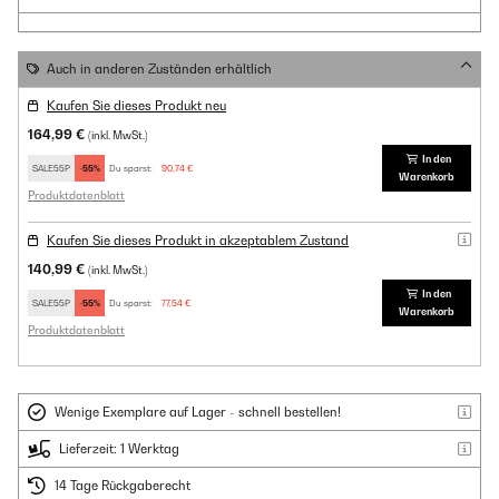
Auch in anderen Zuständen erhältlich
Kaufen Sie dieses Produkt neu
164,99 €
(inkl. MwSt.)
In den
SALE55P
-55%
Du sparst:
90,74 €
Warenkorb
Produktdatenblatt
Kaufen Sie dieses Produkt in akzeptablem Zustand
140,99 €
(inkl. MwSt.)
In den
SALE55P
-55%
Du sparst:
77,54 €
Warenkorb
Produktdatenblatt
Wenige Exemplare auf Lager - schnell bestellen!
Lieferzeit: 1 Werktag
14 Tage Rückgaberecht