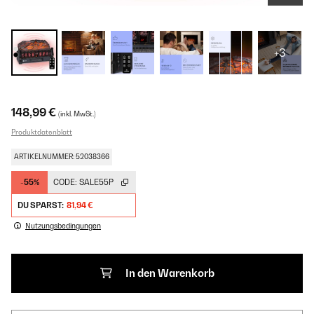
+3
148,99 €
(inkl. MwSt.)
Produktdatenblatt
ARTIKELNUMMER: 52038366
-55%
CODE:
SALE55P
DU SPARST:
81,94 €
Nutzungsbedingungen
In den Warenkorb