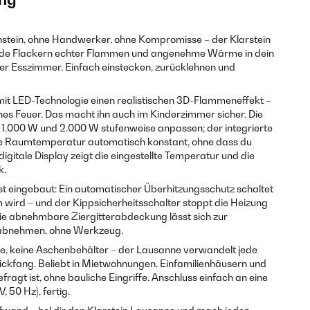
tein, ohne Handwerker, ohne Kompromisse – der Klarstein
nde Flackern echter Flammen und angenehme Wärme in dein
 Esszimmer. Einfach einstecken, zurücklehnen und
mit LED-Technologie einen realistischen 3D-Flammeneffekt –
nes Feuer. Das macht ihn auch im Kinderzimmer sicher. Die
n 1.000 W und 2.000 W stufenweise anpassen; der integrierte
e Raumtemperatur automatisch konstant, ohne dass du
igitale Display zeigt die eingestellte Temperatur und die
k.
st eingebaut: Ein automatischer Überhitzungsschutz schaltet
 wird – und der Kippsicherheitsschalter stoppt die Heizung
. Die abnehmbare Ziergitterabdeckung lässt sich zur
 abnehmen, ohne Werkzeug.
e, keine Aschenbehälter – der Lausanne verwandelt jede
lickfang. Beliebt in Mietwohnungen, Einfamilienhäusern und
fragt ist, ohne bauliche Eingriffe. Anschluss einfach an eine
 50 Hz), fertig.