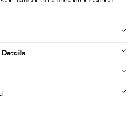
and – hol dir den Klarstein Lausanne und mach jeden
 Details
d