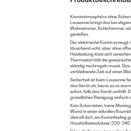
Kaminatmosphäre ohne Schorns
Lausanne bringt das beruhige
Wohnzimmer, Schlafzimmer oder
genießen.
Der elektrische Kamin erzeugt 
täuschend echt, aber ohne offe
Heizleistung lässt sich zwische
Thermostat hält die gewünscht
ständig nachregeln musst. Das d
verbleibende Zeit auf einen Blic
Sicherheit ist beim Lausanne fe
das Gerät ab, bevor es zu warm
sofort, falls das Gerät umfällt
gründlichen Reinigung einfach
Kein Schornstein, keine Montag
Wand in einen stilvollen Raumb
überall dort, wo Kaminfeeling ge
Haushaltssteckdose (220–240 V,