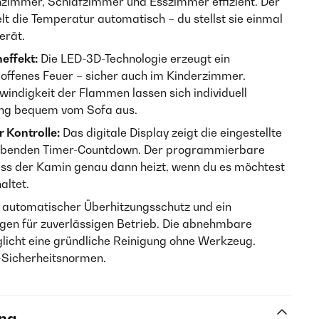
zimmer, Schlafzimmer und Esszimmer effizient. Der
lt die Temperatur automatisch – du stellst sie einmal
erät.
effekt:
Die LED-3D-Technologie erzeugt ein
 offenes Feuer – sicher auch im Kinderzimmer.
windigkeit der Flammen lassen sich individuell
ung bequem vom Sofa aus.
 Kontrolle:
Das digitale Display zeigt die eingestellte
eibenden Timer-Countdown. Der programmierbare
dass der Kamin genau dann heizt, wenn du es möchtest
altet.
 automatischer Überhitzungsschutz und ein
rgen für zuverlässigen Betrieb. Die abnehmbare
icht eine gründliche Reinigung ohne Werkzeug.
U-Sicherheitsnormen.
ng