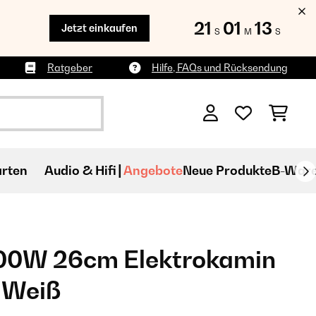
21
01
10
Jetzt einkaufen
S
M
S
Ratgeber
Hilfe, FAQs und Rücksendung
rten
Audio & Hifi
Angebote
Neue Produkte
B-War
00W 26cm Elektrokamin
 Weiß