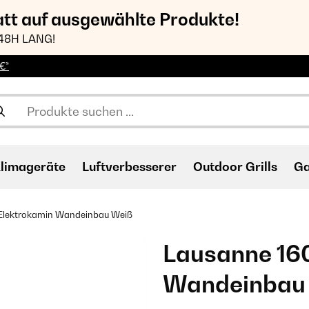
att auf ausgewählte Produkte!
48H LANG!
€*
limageräte
Luftverbesserer
Outdoor Grills
Ga
lektrokamin Wandeinbau​ Weiß
Lausanne 16
Wandeinbau​