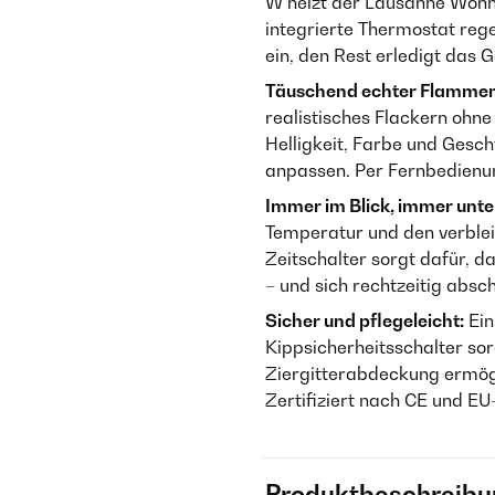
W heizt der Lausanne Wohn
integrierte Thermostat rege
ein, den Rest erledigt das G
Täuschend echter Flammen
realistisches Flackern ohne
Helligkeit, Farbe und Gesch
anpassen. Per Fernbedien
Immer im Blick, immer unter
Temperatur und den verbl
Zeitschalter sorgt dafür, 
– und sich rechtzeitig absch
Sicher und pflegeleicht:
Ein
Kippsicherheitsschalter so
Ziergitterabdeckung ermögl
Zertifiziert nach CE und E
Produktbeschreibu