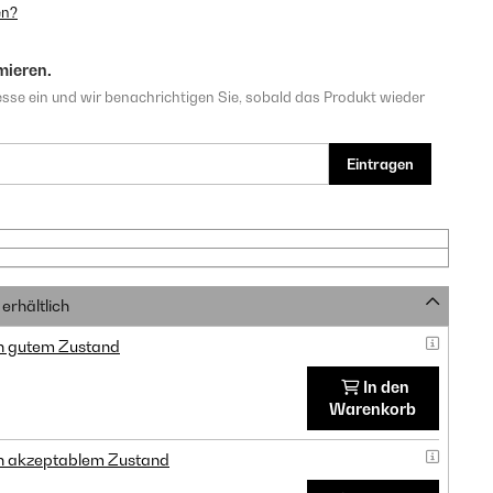
en?
mieren.
sse ein und wir benachrichtigen Sie, sobald das Produkt wieder
Eintragen
erhältlich
in gutem Zustand
In den
Warenkorb
in akzeptablem Zustand