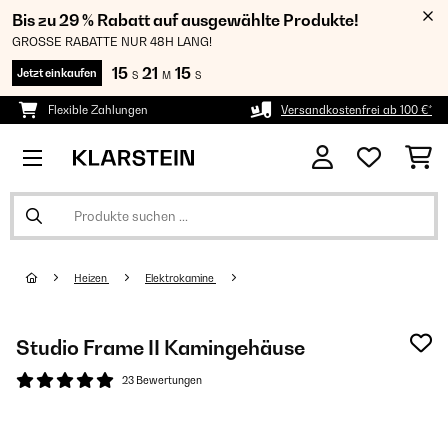
Bis zu 29 % Rabatt auf ausgewählte Produkte!
GROSSE RABATTE NUR 48H LANG!
15
21
15
Jetzt einkaufen
S
M
S
Flexible Zahlungen
Versandkostenfrei ab 100 €*
Heizen
Elektrokamine
Studio Frame II Kamingehäuse
23 Bewertungen