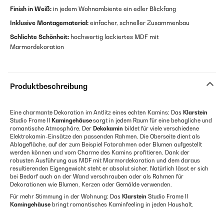
Finish in Weiß:
in jedem Wohnambiente ein edler Blickfang
Inklusive Montagematerial:
einfacher, schneller Zusammenbau
Schlichte Schönheit:
hochwertig lackiertes MDF mit
Marmordekoration
Produktbeschreibung
Eine charmante Dekoration im Antlitz eines echten Kamins: Das
Klarstein
Studio Frame II
Kamingehäuse
sorgt in jedem Raum für eine behagliche und
romantische Atmosphäre. Der
Dekokamin
bildet für viele verschiedene
Elektrokamin-Einsätze den passenden Rahmen. Die Oberseite dient als
Ablagefläche, auf der zum Beispiel Fotorahmen oder Blumen aufgestellt
werden können und vom Charme des Kamins profitieren. Dank der
robusten Ausführung aus MDF mit Marmordekoration und dem daraus
resultierenden Eigengewicht steht er absolut sicher. Natürlich lässt er sich
bei Bedarf auch an der Wand verschrauben oder als Rahmen für
Dekorationen wie Blumen, Kerzen oder Gemälde verwenden.
Für mehr Stimmung in der Wohnung: Das
Klarstein
Studio Frame II
Kamingehäuse
bringt romantisches Kaminfeeling in jeden Haushalt.