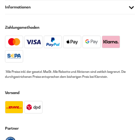
Très beau rendu final, un vrai coup de moderne sur du rustique!!!
Informationen
Facile d'assemblage avec tout le matériel nécessaire au montage
inclus. Ravi !!!
Amazon Benutzer – Bewertung durch Chal-Tec GmbH nicht
Zahlungsmethoden
eigenständig überprüft
Übersetzen
26/01/2021
Alloggio per camino ben fatto e di grande effetto. Facile da
montare, il manuale ti spiega passo passo come montarlo,
*Alle Preise inkl. der gesetzl. MwSt. Alle Rabatte und Aktionen sind zeitlich begrenzt. Die
imballato perfettamente ed arrivato in ottime condizioni.
durchgestrichenen Preise entsprechen dem bisherigen Preis bei Klarstein.
Arrivato con diversi giorni di anticipo rispetto a quanto mi
aspettavo, l'ho acquistato a complemento dei mobili della sala
che mi consegneranno tra 4 giorni e posso già confermare che
Versand
ho fatto una scelta azzeccata. Bellissima la rifinitura effetto
marmo. Il camino che ho sempre sognato.
Amazon Benutzer – Bewertung durch Chal-Tec GmbH nicht
eigenständig überprüft
Übersetzen
Partner